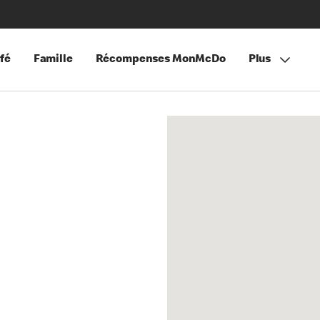
fé
Famille
Récompenses MonMcDo
Plus