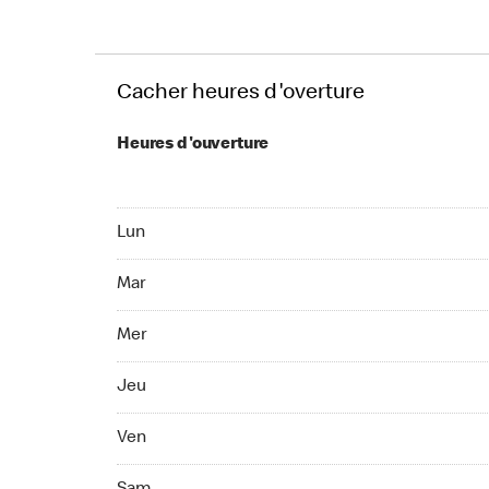
Cacher heures d'overture
Heures d'ouverture
Lun Ouvert 24 h
Lun
Mar Ouvert 24 h
Mar
Mer Ouvert 24 h
Mer
Jeu Ouvert 24 h
Jeu
Ven Ouvert 24 h
Ven
Sam Ouvert 24 h