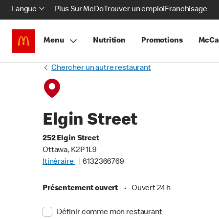
Langue
Plus Sur McDo
Trouver un emploi
Franchisage
Menu
Nutrition
Promotions
McCa
Chercher un autre restaurant
Elgin Street
252 Elgin Street
Ottawa, K2P 1L9
Itinéraire
6132366769
Présentement ouvert
•
Ouvert 24 h
Définir comme mon restaurant