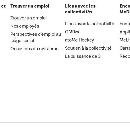
 et
Trouver un emploi
Liens avec les
Enco
collectivités
McDo
Trouver un emploi
Liens avec la collectivité
Enco
Nos employés
OMRM
Appl
Perspectives d’emploi au
atoMc Hockey
McLi
siège social
Soutien à la collectivité
Cart
Occasions du restaurant
La puissance de 3
Réc