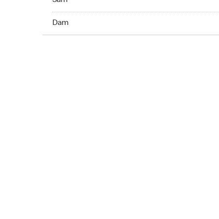
Sam
Dim Ouvert 24 h
Dam