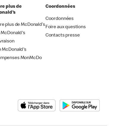
re plus de
Coordonnées
nald’s
Coordonnées
re plus de McDonald’s
Foire aux questions
i McDonald's
Contacts presse
vraison
e McDonald's
ompenses MonMcDo