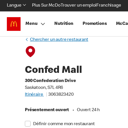
Langue
Plus Sur McDo
Trouver un emploi
Franchisage
Menu
Nutrition
Promotions
McCa
Chercher un autre restaurant
Confed Mall
300 Confederation Drive
Saskatoon, S7L 4R6
Itinéraire
3063823420
Présentement ouvert
•
Ouvert 24 h
Définir comme mon restaurant