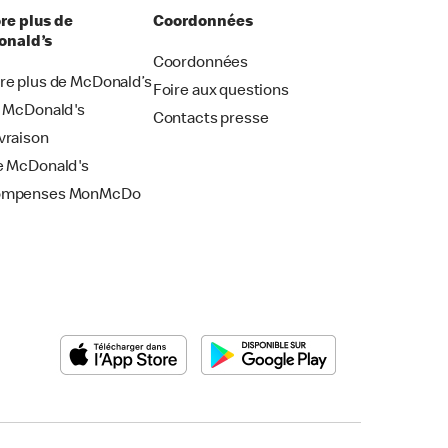
re plus de
Coordonnées
nald’s
Coordonnées
re plus de McDonald’s
Foire aux questions
i McDonald's
Contacts presse
vraison
e McDonald's
ompenses MonMcDo