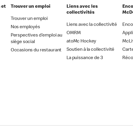
 et
Trouver un emploi
Liens avec les
Enco
collectivités
McDo
Trouver un emploi
Liens avec la collectivité
Enco
Nos employés
OMRM
Appl
Perspectives d’emploi au
atoMc Hockey
McLi
siège social
Soutien à la collectivité
Cart
Occasions du restaurant
La puissance de 3
Réc