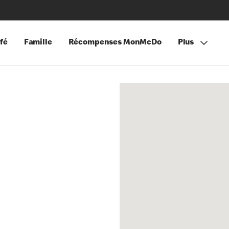
fé
Famille
Récompenses MonMcDo
Plus