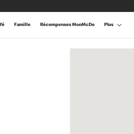
fé
Famille
Récompenses MonMcDo
Plus