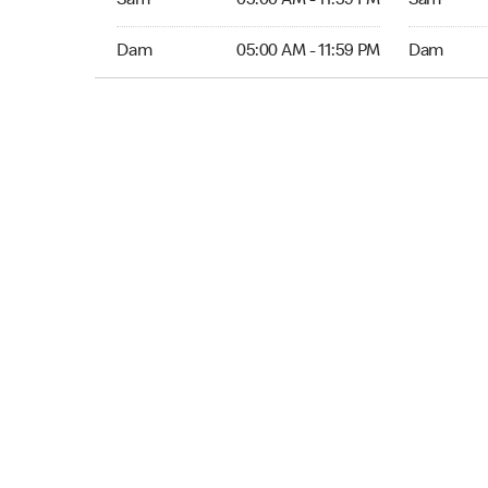
Sam
05:00 AM - 11:59 PM
Sam
Dim 05:00 AM to 11:59 PM
Dim Ouver
Dam
05:00 AM - 11:59 PM
Dam