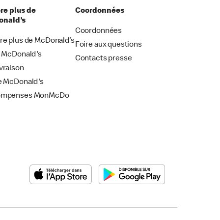
re plus de
Coordonnées
nald’s
Coordonnées
re plus de McDonald’s
Foire aux questions
i McDonald's
Contacts presse
vraison
e McDonald's
ompenses MonMcDo