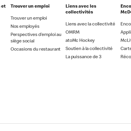
 et
Trouver un emploi
Liens avec les
Enco
collectivités
McDo
Trouver un emploi
Liens avec la collectivité
Enco
Nos employés
OMRM
Appl
Perspectives d’emploi au
atoMc Hockey
McLi
siège social
Soutien à la collectivité
Cart
Occasions du restaurant
La puissance de 3
Réc