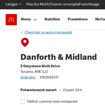
Langue
Plus Sur McDo
Trouver un emploi
Franchisage
Menu
Nutrition
Promotions
McCa
Chercher un autre restaurant
Danforth & Midland
2 Greystone Walk Drive
Toronto, M1K 5J2
Itinéraire
4162654317
Présentement ouvert
•
Ouvert 24 h
Définir comme mon restaurant