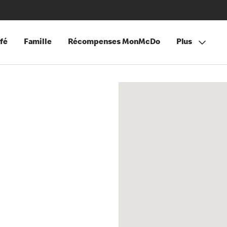
fé
Famille
Récompenses MonMcDo
Plus