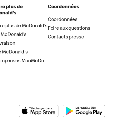
re plus de
Coordonnées
nald’s
Coordonnées
re plus de McDonald’s
Foire aux questions
i McDonald's
Contacts presse
vraison
e McDonald's
ompenses MonMcDo