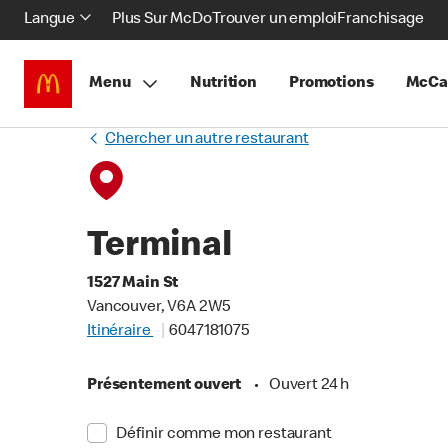
Langue
Plus Sur McDo
Trouver un emploi
Franchisage
Menu
Nutrition
Promotions
McCa
Chercher un autre restaurant
Terminal
1527 Main St
Vancouver, V6A 2W5
Itinéraire
6047181075
Présentement ouvert
•
Ouvert 24 h
Définir comme mon restaurant