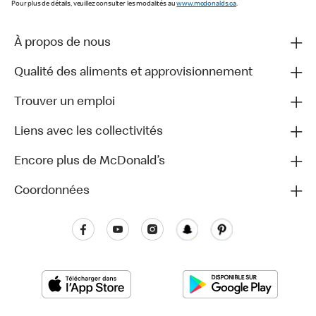
Pour plus de détails, veuillez consulter les modalités au
www.mcdonalds.ca
.
À propos de nous
Qualité des aliments et approvisionnement
Trouver un emploi
Liens avec les collectivités
Encore plus de McDonald’s
Coordonnées