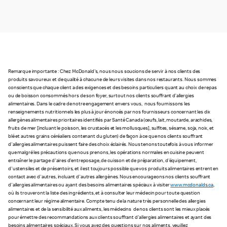
Remarque importante : Chez McDonald's, nous nous soucions de servir à nos clients des
produits savoureux et de qualité à chacune de leurs visites dans nos restaurants. Nous sommes
conscients que chaque client a des exigences et des besoins particuliers quant au choix de repas
ou de boisson consommés hors de son foyer, surtout nos clients souffrant d’allergies
alimentaires. Dans le cadre de notre engagement envers vous, nous fournissons les
renseignements nutritionnels les plus à jour énoncés par nos fournisseurs concernant les dix
allergènes alimentaires prioritaires identifiés par Santé Canada (œufs, lait, moutarde, arachides,
fruits de mer [incluant le poisson, les crustacés et les mollusques], sulfites, sésame, soja, noix, et
blé et autres grains céréaliers contenant du gluten) de façon à ce que nos clients souffrant
d'allergies alimentaires puissent faire des choix éclairés. Nous tenons toutefois à vous informer
que malgré les précautions que nous prenons, les opérations normales en cuisine peuvent
entraîner le partage d'aires d'entreposage, de cuisson et de préparation, d'équipement,
d'ustensiles et de présentoirs, et il est toujours possible que vos produits alimentaires entrent en
contact avec d'autres, incluant d'autres allergènes. Nous encourageons nos clients souffrant
d'allergies alimentaires ou ayant des besoins alimentaires spéciaux à visiter
www.mcdonalds.ca
,
où ils trouveront la liste des ingrédients, et à consulter leur médecin pour toute question
concernant leur régime alimentaire. Compte tenu de la nature très personnelle des allergies
alimentaires et de la sensibilité aux aliments, les médecins de nos clients sont les mieux placés
pour émettre des recommandations aux clients souffrant d'allergies alimentaires et ayant des
besoins alimentaires spéciaux. Si vous avez des questions sur nos aliments, veuillez