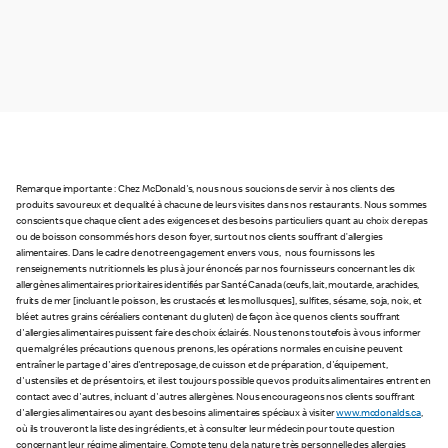
Remarque importante : Chez McDonald's, nous nous soucions de servir à nos clients des
produits savoureux et de qualité à chacune de leurs visites dans nos restaurants. Nous sommes
conscients que chaque client a des exigences et des besoins particuliers quant au choix de repas
ou de boisson consommés hors de son foyer, surtout nos clients souffrant d’allergies
alimentaires. Dans le cadre de notre engagement envers vous, nous fournissons les
renseignements nutritionnels les plus à jour énoncés par nos fournisseurs concernant les dix
allergènes alimentaires prioritaires identifiés par Santé Canada (œufs, lait, moutarde, arachides,
fruits de mer [incluant le poisson, les crustacés et les mollusques], sulfites, sésame, soja, noix, et
blé et autres grains céréaliers contenant du gluten) de façon à ce que nos clients souffrant
d'allergies alimentaires puissent faire des choix éclairés. Nous tenons toutefois à vous informer
que malgré les précautions que nous prenons, les opérations normales en cuisine peuvent
entraîner le partage d'aires d'entreposage, de cuisson et de préparation, d'équipement,
d'ustensiles et de présentoirs, et il est toujours possible que vos produits alimentaires entrent en
contact avec d'autres, incluant d'autres allergènes. Nous encourageons nos clients souffrant
d'allergies alimentaires ou ayant des besoins alimentaires spéciaux à visiter
www.mcdonalds.ca
,
où ils trouveront la liste des ingrédients, et à consulter leur médecin pour toute question
concernant leur régime alimentaire. Compte tenu de la nature très personnelle des allergies