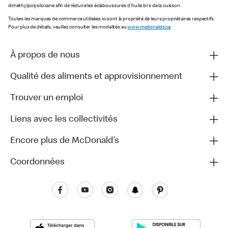
diméthylpolysiloxane afin de réduire les éclaboussures d'huile lors de la cuisson.
Toutes les marques de commerce utilisées ici sont la propriété de leurs propriétaires respectifs.
Pour plus de détails, veuillez consulter les modalités au
www.mcdonalds.ca
.
À propos de nous
Qualité des aliments et approvisionnement
Trouver un emploi
Liens avec les collectivités
Encore plus de McDonald’s
Coordonnées