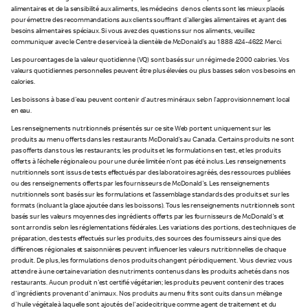
alimentaires et de la sensibilité aux aliments, les médecins de nos clients sont les mieux placés
pour émettre des recommandations aux clients souffrant d'allergies alimentaires et ayant des
besoins alimentaires spéciaux. Si vous avez des questions sur nos aliments, veuillez
communiquer avec le Centre de service à la clientèle de McDonald's au 1 888 424-4622. Merci.
Les pourcentages de la valeur quotidienne (VQ) sont basés sur un régime de 2 000 calories. Vos
valeurs quotidiennes personnelles peuvent être plus élevées ou plus basses selon vos besoins en
calories.
Les boissons à base d'eau peuvent contenir d'autres minéraux selon l’approvisionnement local
en eau.
Les renseignements nutritionnels présentés sur ce site Web portent uniquement sur les
produits au menu offerts dans les restaurants McDonald’s au Canada. Certains produits ne sont
pas offerts dans tous les restaurants; les produits et les formulations en test, et les produits
offerts à l'échelle régionale ou pour une durée limitée n'ont pas été inclus. Les renseignements
nutritionnels sont issus de tests effectués par des laboratoires agréés, des ressources publiées
ou des renseignements offerts par les fournisseurs de McDonald's. Les renseignements
nutritionnels sont basés sur les formulations et l’assemblage standards des produits et sur les
formats (incluant la glace ajoutée dans les boissons). Tous les renseignements nutritionnels sont
basés sur les valeurs moyennes des ingrédients offerts par les fournisseurs de McDonald's et
sont arrondis selon les réglementations fédérales. Les variations des portions, des techniques de
préparation, des tests effectués sur les produits, des sources des fournisseurs ainsi que des
différences régionales et saisonnières peuvent influencer les valeurs nutritionnelles de chaque
produit. De plus, les formulations de nos produits changent périodiquement. Vous devriez vous
attendre à une certaine variation des nutriments contenus dans les produits achetés dans nos
restaurants. Aucun produit n'est certifié végétarien; les produits peuvent contenir des traces
d'ingrédients provenant d'animaux. Nos produits au menu frits sont cuits dans un mélange
d'huile végétale à laquelle sont ajoutés de l'acide citrique comme agent de traitement et du