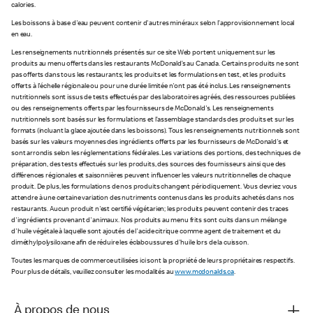
calories.
Les boissons à base d'eau peuvent contenir d'autres minéraux selon l’approvisionnement local
en eau.
Les renseignements nutritionnels présentés sur ce site Web portent uniquement sur les
produits au menu offerts dans les restaurants McDonald’s au Canada. Certains produits ne sont
pas offerts dans tous les restaurants; les produits et les formulations en test, et les produits
offerts à l'échelle régionale ou pour une durée limitée n'ont pas été inclus. Les renseignements
nutritionnels sont issus de tests effectués par des laboratoires agréés, des ressources publiées
ou des renseignements offerts par les fournisseurs de McDonald's. Les renseignements
nutritionnels sont basés sur les formulations et l’assemblage standards des produits et sur les
formats (incluant la glace ajoutée dans les boissons). Tous les renseignements nutritionnels sont
basés sur les valeurs moyennes des ingrédients offerts par les fournisseurs de McDonald's et
sont arrondis selon les réglementations fédérales. Les variations des portions, des techniques de
préparation, des tests effectués sur les produits, des sources des fournisseurs ainsi que des
différences régionales et saisonnières peuvent influencer les valeurs nutritionnelles de chaque
produit. De plus, les formulations de nos produits changent périodiquement. Vous devriez vous
attendre à une certaine variation des nutriments contenus dans les produits achetés dans nos
restaurants. Aucun produit n'est certifié végétarien; les produits peuvent contenir des traces
d'ingrédients provenant d'animaux. Nos produits au menu frits sont cuits dans un mélange
d'huile végétale à laquelle sont ajoutés de l'acide citrique comme agent de traitement et du
diméthylpolysiloxane afin de réduire les éclaboussures d'huile lors de la cuisson.
Toutes les marques de commerce utilisées ici sont la propriété de leurs propriétaires respectifs.
Pour plus de détails, veuillez consulter les modalités au
www.mcdonalds.ca
.
À propos de nous