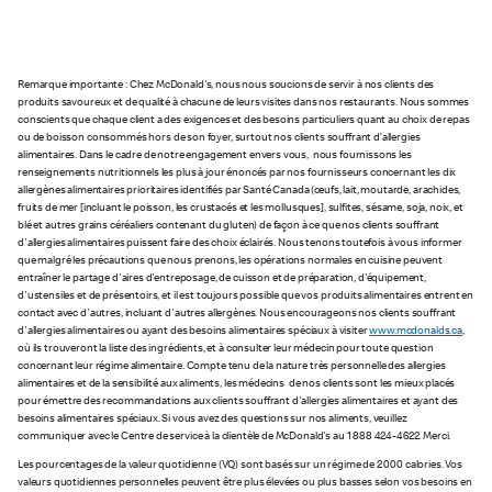
Remarque importante : Chez McDonald's, nous nous soucions de servir à nos clients des
produits savoureux et de qualité à chacune de leurs visites dans nos restaurants. Nous sommes
conscients que chaque client a des exigences et des besoins particuliers quant au choix de repas
ou de boisson consommés hors de son foyer, surtout nos clients souffrant d’allergies
alimentaires. Dans le cadre de notre engagement envers vous, nous fournissons les
renseignements nutritionnels les plus à jour énoncés par nos fournisseurs concernant les dix
allergènes alimentaires prioritaires identifiés par Santé Canada (œufs, lait, moutarde, arachides,
fruits de mer [incluant le poisson, les crustacés et les mollusques], sulfites, sésame, soja, noix, et
blé et autres grains céréaliers contenant du gluten) de façon à ce que nos clients souffrant
d'allergies alimentaires puissent faire des choix éclairés. Nous tenons toutefois à vous informer
que malgré les précautions que nous prenons, les opérations normales en cuisine peuvent
entraîner le partage d'aires d'entreposage, de cuisson et de préparation, d'équipement,
d'ustensiles et de présentoirs, et il est toujours possible que vos produits alimentaires entrent en
contact avec d'autres, incluant d'autres allergènes. Nous encourageons nos clients souffrant
d'allergies alimentaires ou ayant des besoins alimentaires spéciaux à visiter
www.mcdonalds.ca
,
où ils trouveront la liste des ingrédients, et à consulter leur médecin pour toute question
concernant leur régime alimentaire. Compte tenu de la nature très personnelle des allergies
alimentaires et de la sensibilité aux aliments, les médecins de nos clients sont les mieux placés
pour émettre des recommandations aux clients souffrant d'allergies alimentaires et ayant des
besoins alimentaires spéciaux. Si vous avez des questions sur nos aliments, veuillez
communiquer avec le Centre de service à la clientèle de McDonald's au 1 888 424-4622. Merci.
Les pourcentages de la valeur quotidienne (VQ) sont basés sur un régime de 2 000 calories. Vos
valeurs quotidiennes personnelles peuvent être plus élevées ou plus basses selon vos besoins en