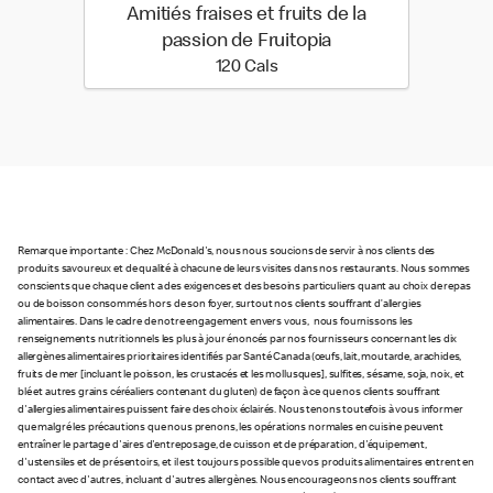
Amitiés fraises et fruits de la
passion de Fruitopia
120 calories
120 Cals
Remarque importante : Chez McDonald's, nous nous soucions de servir à nos clients des
produits savoureux et de qualité à chacune de leurs visites dans nos restaurants. Nous sommes
conscients que chaque client a des exigences et des besoins particuliers quant au choix de repas
ou de boisson consommés hors de son foyer, surtout nos clients souffrant d’allergies
alimentaires. Dans le cadre de notre engagement envers vous, nous fournissons les
renseignements nutritionnels les plus à jour énoncés par nos fournisseurs concernant les dix
allergènes alimentaires prioritaires identifiés par Santé Canada (œufs, lait, moutarde, arachides,
fruits de mer [incluant le poisson, les crustacés et les mollusques], sulfites, sésame, soja, noix, et
blé et autres grains céréaliers contenant du gluten) de façon à ce que nos clients souffrant
d'allergies alimentaires puissent faire des choix éclairés. Nous tenons toutefois à vous informer
que malgré les précautions que nous prenons, les opérations normales en cuisine peuvent
entraîner le partage d'aires d'entreposage, de cuisson et de préparation, d'équipement,
d'ustensiles et de présentoirs, et il est toujours possible que vos produits alimentaires entrent en
contact avec d'autres, incluant d'autres allergènes. Nous encourageons nos clients souffrant