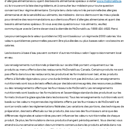
d'allergies alimentaires ou ayant des besoins alimentaires spéciaux à visiter
www.mcdonalds.ca
,
où ils trouveront la liste des ingrédients, et à consulter leur médecin pour toute question
concernant leur régime alimentaire. Compte tenu de la nature très personnelle des allergies
alimentaires et de la sensibilité aux aliments, les médecins de nos clients sont les mieux placés
pour émettre des recommandations aux clients souffrant d'allergies alimentaires et ayant des
besoins alimentaires spéciaux. Si vous avez des questions sur nos aliments, veuillez
communiquer avec le Centre de service à la clientèle de McDonald's au 1 888 424-4622. Merci.
Les pourcentages de la valeur quotidienne (VQ) sont basés sur un régime de 2 000 calories. Vos
valeurs quotidiennes personnelles peuvent être plus élevées ou plus basses selon vos besoins en
calories.
Les boissons à base d'eau peuvent contenir d'autres minéraux selon l’approvisionnement local
en eau.
Les renseignements nutritionnels présentés sur ce site Web portent uniquement sur les
produits au menu offerts dans les restaurants McDonald’s au Canada. Certains produits ne sont
pas offerts dans tous les restaurants; les produits et les formulations en test, et les produits
offerts à l'échelle régionale ou pour une durée limitée n'ont pas été inclus. Les renseignements
nutritionnels sont issus de tests effectués par des laboratoires agréés, des ressources publiées
ou des renseignements offerts par les fournisseurs de McDonald's. Les renseignements
nutritionnels sont basés sur les formulations et l’assemblage standards des produits et sur les
formats (incluant la glace ajoutée dans les boissons). Tous les renseignements nutritionnels sont
basés sur les valeurs moyennes des ingrédients offerts par les fournisseurs de McDonald's et
sont arrondis selon les réglementations fédérales. Les variations des portions, des techniques de
préparation, des tests effectués sur les produits, des sources des fournisseurs ainsi que des
différences régionales et saisonnières peuvent influencer les valeurs nutritionnelles de chaque
produit. De plus, les formulations de nos produits changent périodiquement. Vous devriez vous
attendre à une certaine variation des nutriments contenus dans les produits achetés dans nos