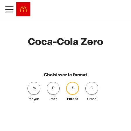
Coca-Cola Zero
Choisissez le format
M
P
E
G
Moyen
Petit
Enfant
Grand