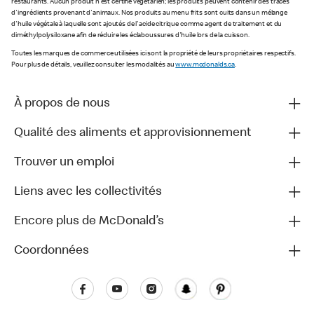
restaurants. Aucun produit n'est certifié végétarien; les produits peuvent contenir des traces
d'ingrédients provenant d'animaux. Nos produits au menu frits sont cuits dans un mélange
d'huile végétale à laquelle sont ajoutés de l'acide citrique comme agent de traitement et du
diméthylpolysiloxane afin de réduire les éclaboussures d'huile lors de la cuisson.
Toutes les marques de commerce utilisées ici sont la propriété de leurs propriétaires respectifs.
Pour plus de détails, veuillez consulter les modalités au
www.mcdonalds.ca
.
À propos de nous
Qualité des aliments et approvisionnement
Trouver un emploi
Liens avec les collectivités
Encore plus de McDonald’s
Coordonnées