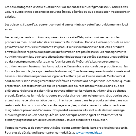
Les pourcentages de la valeur quotidienne (VQ) sont basés sur un régime de 2 000 calories. Vos
valeurs quotidiennes personnelles peuvent être plus élevées ou plus basses selon vos besoins en
calories.
Les boissons à base d'eau peuvent contenir d'autres minéraux selon l’approvisionnement local
en eau.
Les renseignements nutritionnels présentés sur ce site Web portent uniquement sur les
produits au menu offerts dans les restaurants McDonald’s au Canada. Certains produits ne sont
pas offerts dans tous les restaurants; les produits et les formulations en test, et les produits
offerts à l'échelle régionale ou pour une durée limitée n'ont pas été inclus. Les renseignements
nutritionnels sont issus de tests effectués par des laboratoires agréés, des ressources publiées
ou des renseignements offerts par les fournisseurs de McDonald's. Les renseignements
nutritionnels sont basés sur les formulations et l’assemblage standards des produits et sur les
formats (incluant la glace ajoutée dans les boissons). Tous les renseignements nutritionnels sont
basés sur les valeurs moyennes des ingrédients offerts par les fournisseurs de McDonald's et
sont arrondis selon les réglementations fédérales. Les variations des portions, des techniques de
préparation, des tests effectués sur les produits, des sources des fournisseurs ainsi que des
différences régionales et saisonnières peuvent influencer les valeurs nutritionnelles de chaque
produit. De plus, les formulations de nos produits changent périodiquement. Vous devriez vous
attendre à une certaine variation des nutriments contenus dans les produits achetés dans nos
restaurants. Aucun produit n'est certifié végétarien; les produits peuvent contenir des traces
d'ingrédients provenant d'animaux. Nos produits au menu frits sont cuits dans un mélange
d'huile végétale à laquelle sont ajoutés de l'acide citrique comme agent de traitement et du
diméthylpolysiloxane afin de réduire les éclaboussures d'huile lors de la cuisson.
Toutes les marques de commerce utilisées ici sont la propriété de leurs propriétaires respectifs.
Pour plus de détails, veuillez consulter les modalités au
www.mcdonalds.ca
.