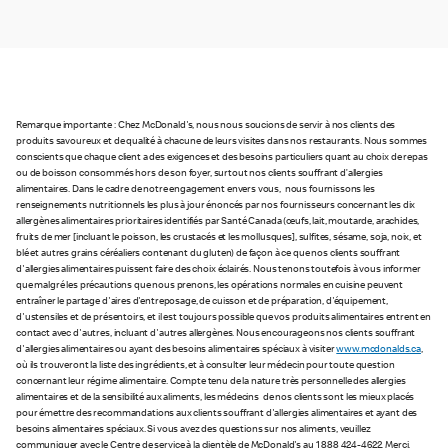
Remarque importante : Chez McDonald's, nous nous soucions de servir à nos clients des
produits savoureux et de qualité à chacune de leurs visites dans nos restaurants. Nous sommes
conscients que chaque client a des exigences et des besoins particuliers quant au choix de repas
ou de boisson consommés hors de son foyer, surtout nos clients souffrant d’allergies
alimentaires. Dans le cadre de notre engagement envers vous, nous fournissons les
renseignements nutritionnels les plus à jour énoncés par nos fournisseurs concernant les dix
allergènes alimentaires prioritaires identifiés par Santé Canada (œufs, lait, moutarde, arachides,
fruits de mer [incluant le poisson, les crustacés et les mollusques], sulfites, sésame, soja, noix, et
blé et autres grains céréaliers contenant du gluten) de façon à ce que nos clients souffrant
d'allergies alimentaires puissent faire des choix éclairés. Nous tenons toutefois à vous informer
que malgré les précautions que nous prenons, les opérations normales en cuisine peuvent
entraîner le partage d'aires d'entreposage, de cuisson et de préparation, d'équipement,
d'ustensiles et de présentoirs, et il est toujours possible que vos produits alimentaires entrent en
contact avec d'autres, incluant d'autres allergènes. Nous encourageons nos clients souffrant
d'allergies alimentaires ou ayant des besoins alimentaires spéciaux à visiter
www.mcdonalds.ca
,
où ils trouveront la liste des ingrédients, et à consulter leur médecin pour toute question
concernant leur régime alimentaire. Compte tenu de la nature très personnelle des allergies
alimentaires et de la sensibilité aux aliments, les médecins de nos clients sont les mieux placés
pour émettre des recommandations aux clients souffrant d'allergies alimentaires et ayant des
besoins alimentaires spéciaux. Si vous avez des questions sur nos aliments, veuillez
communiquer avec le Centre de service à la clientèle de McDonald's au 1 888 424-4622. Merci.