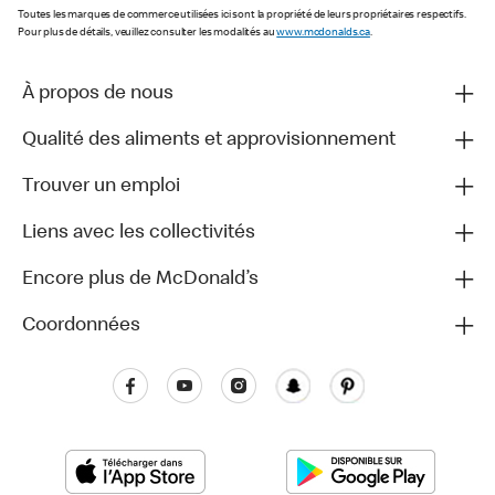
Toutes les marques de commerce utilisées ici sont la propriété de leurs propriétaires respectifs.
Pour plus de détails, veuillez consulter les modalités au
www.mcdonalds.ca
.
À propos de nous
Qualité des aliments et approvisionnement
Trouver un emploi
Liens avec les collectivités
Encore plus de McDonald’s
Coordonnées