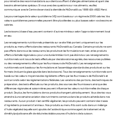
pour émettre des recommandations aux clients souffrant d'allergies alimentaires et ayant des
besoins alimentaires spéciaux. Si vous avez des questions sur nos aliments, veuillez
communiquer avec le Centre de service à la clientèle de McDonald's au 1 888 424-4622. Merci.
Les pourcentages de la valeur quotidienne (VQ) sont basés sur un régime de 2 000 calories. Vos
valeurs quotidiennes personnelles peuvent être plus élevées ou plus basses selon vos besoins en
calories.
Les boissons à base d'eau peuvent contenir d'autres minéraux selon l’approvisionnement local
en eau.
Les renseignements nutritionnels présentés sur ce site Web portent uniquement sur les
produits au menu offerts dans les restaurants McDonald’s au Canada. Certains produits ne sont
pas offerts dans tous les restaurants; les produits et les formulations en test, et les produits
offerts à l'échelle régionale ou pour une durée limitée n'ont pas été inclus. Les renseignements
nutritionnels sont issus de tests effectués par des laboratoires agréés, des ressources publiées
ou des renseignements offerts par les fournisseurs de McDonald's. Les renseignements
nutritionnels sont basés sur les formulations et l’assemblage standards des produits et sur les
formats (incluant la glace ajoutée dans les boissons). Tous les renseignements nutritionnels sont
basés sur les valeurs moyennes des ingrédients offerts par les fournisseurs de McDonald's et
sont arrondis selon les réglementations fédérales. Les variations des portions, des techniques de
préparation, des tests effectués sur les produits, des sources des fournisseurs ainsi que des
différences régionales et saisonnières peuvent influencer les valeurs nutritionnelles de chaque
produit. De plus, les formulations de nos produits changent périodiquement. Vous devriez vous
attendre à une certaine variation des nutriments contenus dans les produits achetés dans nos
restaurants. Aucun produit n'est certifié végétarien; les produits peuvent contenir des traces
d'ingrédients provenant d'animaux. Nos produits au menu frits sont cuits dans un mélange
d'huile végétale à laquelle sont ajoutés de l'acide citrique comme agent de traitement et du
diméthylpolysiloxane afin de réduire les éclaboussures d'huile lors de la cuisson.