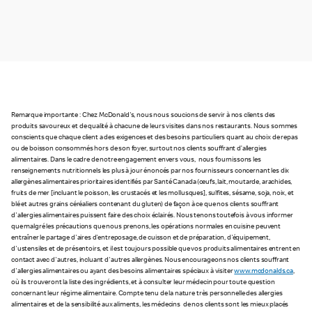
Remarque importante : Chez McDonald's, nous nous soucions de servir à nos clients des
produits savoureux et de qualité à chacune de leurs visites dans nos restaurants. Nous sommes
conscients que chaque client a des exigences et des besoins particuliers quant au choix de repas
ou de boisson consommés hors de son foyer, surtout nos clients souffrant d’allergies
alimentaires. Dans le cadre de notre engagement envers vous, nous fournissons les
renseignements nutritionnels les plus à jour énoncés par nos fournisseurs concernant les dix
allergènes alimentaires prioritaires identifiés par Santé Canada (œufs, lait, moutarde, arachides,
fruits de mer [incluant le poisson, les crustacés et les mollusques], sulfites, sésame, soja, noix, et
blé et autres grains céréaliers contenant du gluten) de façon à ce que nos clients souffrant
d'allergies alimentaires puissent faire des choix éclairés. Nous tenons toutefois à vous informer
que malgré les précautions que nous prenons, les opérations normales en cuisine peuvent
entraîner le partage d'aires d'entreposage, de cuisson et de préparation, d'équipement,
d'ustensiles et de présentoirs, et il est toujours possible que vos produits alimentaires entrent en
contact avec d'autres, incluant d'autres allergènes. Nous encourageons nos clients souffrant
d'allergies alimentaires ou ayant des besoins alimentaires spéciaux à visiter
www.mcdonalds.ca
,
où ils trouveront la liste des ingrédients, et à consulter leur médecin pour toute question
concernant leur régime alimentaire. Compte tenu de la nature très personnelle des allergies
alimentaires et de la sensibilité aux aliments, les médecins de nos clients sont les mieux placés