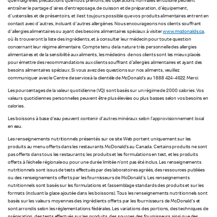
que malgré les précautions que nous prenons, les opérations normales en cuisine peuvent
entraîner le partage d'aires d'entreposage, de cuisson et de préparation, d'équipement,
d'ustensiles et de présentoirs, et il est toujours possible que vos produits alimentaires entrent en
contact avec d'autres, incluant d'autres allergènes. Nous encourageons nos clients souffrant
d'allergies alimentaires ou ayant des besoins alimentaires spéciaux à visiter
www.mcdonalds.ca
,
où ils trouveront la liste des ingrédients, et à consulter leur médecin pour toute question
concernant leur régime alimentaire. Compte tenu de la nature très personnelle des allergies
alimentaires et de la sensibilité aux aliments, les médecins de nos clients sont les mieux placés
pour émettre des recommandations aux clients souffrant d'allergies alimentaires et ayant des
besoins alimentaires spéciaux. Si vous avez des questions sur nos aliments, veuillez
communiquer avec le Centre de service à la clientèle de McDonald's au 1 888 424-4622. Merci.
Les pourcentages de la valeur quotidienne (VQ) sont basés sur un régime de 2 000 calories. Vos
valeurs quotidiennes personnelles peuvent être plus élevées ou plus basses selon vos besoins en
calories.
Les boissons à base d'eau peuvent contenir d'autres minéraux selon l’approvisionnement local
en eau.
Les renseignements nutritionnels présentés sur ce site Web portent uniquement sur les
produits au menu offerts dans les restaurants McDonald’s au Canada. Certains produits ne sont
pas offerts dans tous les restaurants; les produits et les formulations en test, et les produits
offerts à l'échelle régionale ou pour une durée limitée n'ont pas été inclus. Les renseignements
nutritionnels sont issus de tests effectués par des laboratoires agréés, des ressources publiées
ou des renseignements offerts par les fournisseurs de McDonald's. Les renseignements
nutritionnels sont basés sur les formulations et l’assemblage standards des produits et sur les
formats (incluant la glace ajoutée dans les boissons). Tous les renseignements nutritionnels sont
basés sur les valeurs moyennes des ingrédients offerts par les fournisseurs de McDonald's et
sont arrondis selon les réglementations fédérales. Les variations des portions, des techniques de