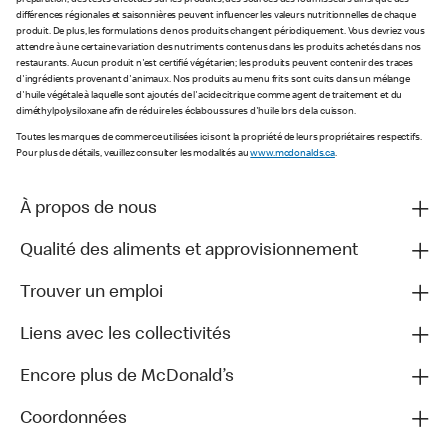
préparation, des tests effectués sur les produits, des sources des fournisseurs ainsi que des
différences régionales et saisonnières peuvent influencer les valeurs nutritionnelles de chaque
produit. De plus, les formulations de nos produits changent périodiquement. Vous devriez vous
attendre à une certaine variation des nutriments contenus dans les produits achetés dans nos
restaurants. Aucun produit n'est certifié végétarien; les produits peuvent contenir des traces
d'ingrédients provenant d'animaux. Nos produits au menu frits sont cuits dans un mélange
d'huile végétale à laquelle sont ajoutés de l'acide citrique comme agent de traitement et du
diméthylpolysiloxane afin de réduire les éclaboussures d'huile lors de la cuisson.
Toutes les marques de commerce utilisées ici sont la propriété de leurs propriétaires respectifs.
Pour plus de détails, veuillez consulter les modalités au
www.mcdonalds.ca
.
À propos de nous
Qualité des aliments et approvisionnement
Trouver un emploi
Liens avec les collectivités
Encore plus de McDonald’s
Coordonnées