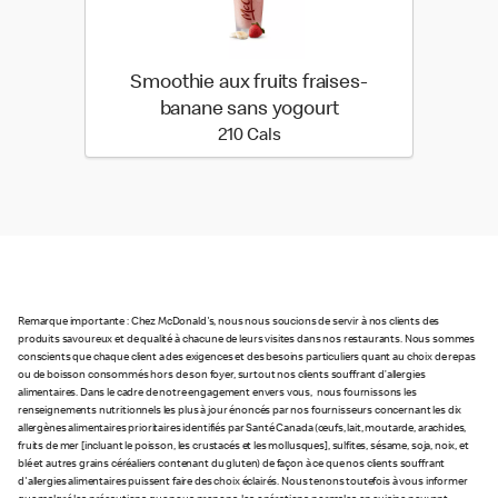
Smoothie aux fruits fraises-
banane sans yogourt
210 calories
210 Cals
Remarque importante : Chez McDonald's, nous nous soucions de servir à nos clients des
produits savoureux et de qualité à chacune de leurs visites dans nos restaurants. Nous sommes
conscients que chaque client a des exigences et des besoins particuliers quant au choix de repas
ou de boisson consommés hors de son foyer, surtout nos clients souffrant d’allergies
alimentaires. Dans le cadre de notre engagement envers vous, nous fournissons les
renseignements nutritionnels les plus à jour énoncés par nos fournisseurs concernant les dix
allergènes alimentaires prioritaires identifiés par Santé Canada (œufs, lait, moutarde, arachides,
fruits de mer [incluant le poisson, les crustacés et les mollusques], sulfites, sésame, soja, noix, et
blé et autres grains céréaliers contenant du gluten) de façon à ce que nos clients souffrant
d'allergies alimentaires puissent faire des choix éclairés. Nous tenons toutefois à vous informer