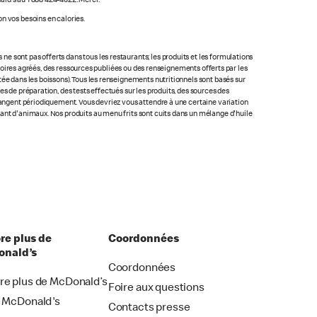
ald's au 1 888 424-4622. Merci.
n vos besoins en calories.
 sont pas offerts dans tous les restaurants; les produits et les formulations
ratoires agréés, des ressources publiées ou des renseignements offerts par les
ée dans les boissons). Tous les renseignements nutritionnels sont basés sur
s de préparation, des tests effectués sur les produits, des sources des
changent périodiquement. Vous devriez vous attendre à une certaine variation
nant d'animaux. Nos produits au menu frits sont cuits dans un mélange d'huile
re plus de
Coordonnées
nald’s
Coordonnées
re plus de McDonald’s
Foire aux questions
i McDonald's
Contacts presse