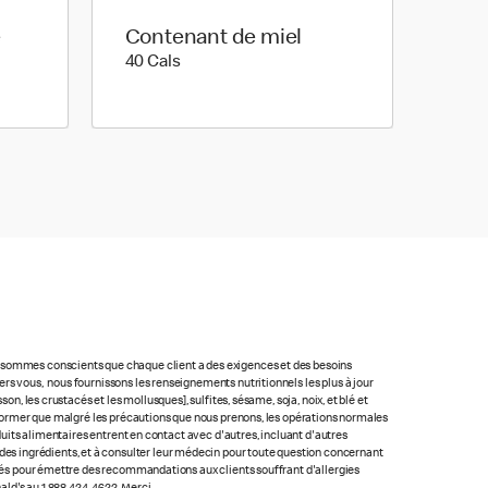
e
Contenant de miel
40 calories
40 Cals
us sommes conscients que chaque client a des exigences et des besoins
rs vous, nous fournissons les renseignements nutritionnels les plus à jour
n, les crustacés et les mollusques], sulfites, sésame, soja, noix, et blé et
 informer que malgré les précautions que nous prenons, les opérations normales
oduits alimentaires entrent en contact avec d'autres, incluant d'autres
ste des ingrédients, et à consulter leur médecin pour toute question concernant
lacés pour émettre des recommandations aux clients souffrant d'allergies