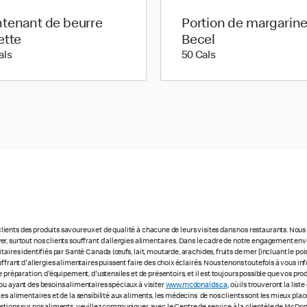
tenant de beurre
Portion de margarin
ette
Becel
70 calories
50 calories
als
50 Cals
ients des produits savoureux et de qualité à chacune de leurs visites dans nos restaurants. No
r, surtout nos clients souffrant d’allergies alimentaires. Dans le cadre de notre engagement enve
ires identifiés par Santé Canada (œufs, lait, moutarde, arachides, fruits de mer [incluant le poisso
uffrant d'allergies alimentaires puissent faire des choix éclairés. Nous tenons toutefois à vous
 préparation, d'équipement, d'ustensiles et de présentoirs, et il est toujours possible que vos pr
ou ayant des besoins alimentaires spéciaux à visiter
www.mcdonalds.ca
, où ils trouveront la li
ies alimentaires et de la sensibilité aux aliments, les médecins de nos clients sont les mieux p