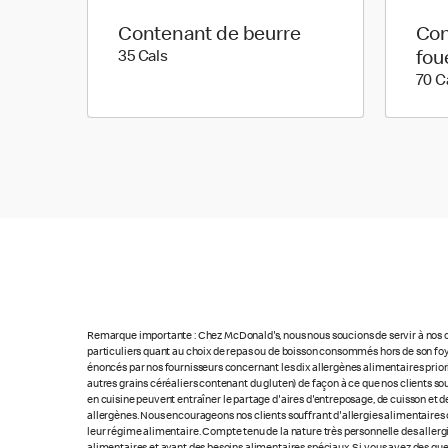
Contenant de beurre
Con
35 calories
35 Cals
fou
70 C
Remarque importante : Chez McDonald's, nous nous soucions de servir à nos cl
particuliers quant au choix de repas ou de boisson consommés hors de son foye
énoncés par nos fournisseurs concernant les dix allergènes alimentaires priorita
autres grains céréaliers contenant du gluten) de façon à ce que nos clients so
en cuisine peuvent entraîner le partage d'aires d'entreposage, de cuisson et de
allergènes. Nous encourageons nos clients souffrant d'allergies alimentaires 
leur régime alimentaire. Compte tenu de la nature très personnelle des allerg