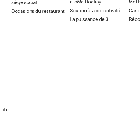
atoMc Hockey
McLi
siège social
Soutien à la collectivité
Cart
Occasions du restaurant
La puissance de 3
Réc
lité