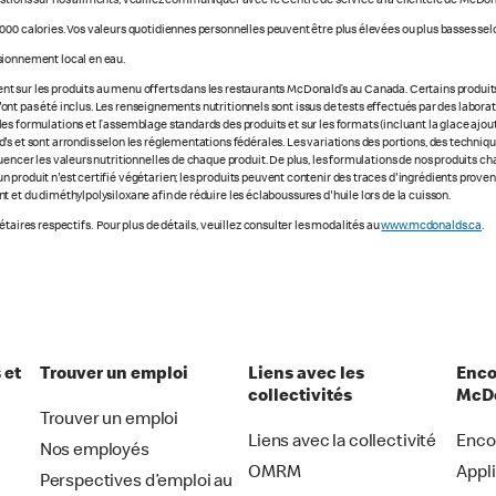
stions sur nos aliments, veuillez communiquer avec le Centre de service à la clientèle de McDon
000 calories. Vos valeurs quotidiennes personnelles peuvent être plus élevées ou plus basses selo
sionnement local en eau.
 sur les produits au menu offerts dans les restaurants McDonald’s au Canada. Certains produits ne
e n'ont pas été inclus. Les renseignements nutritionnels sont issus de tests effectués par des labo
s formulations et l’assemblage standards des produits et sur les formats (incluant la glace ajout
s et sont arrondis selon les réglementations fédérales. Les variations des portions, des technique
luencer les valeurs nutritionnelles de chaque produit. De plus, les formulations de nos produits 
 produit n'est certifié végétarien; les produits peuvent contenir des traces d'ingrédients prove
 et du diméthylpolysiloxane afin de réduire les éclaboussures d'huile lors de la cuisson.
taires respectifs. Pour plus de détails, veuillez consulter les modalités au
www.mcdonalds.ca
.
 et
Trouver un emploi
Liens avec les
Enco
collectivités
McDo
Trouver un emploi
Liens avec la collectivité
Enco
Nos employés
OMRM
Appl
Perspectives d’emploi au