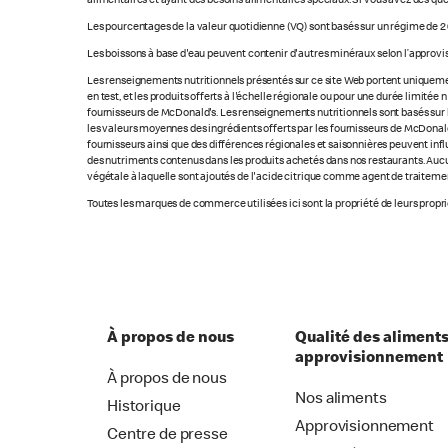
alimentaires et ayant des besoins alimentaires spéciaux. Si vous avez des que
Les pourcentages de la valeur quotidienne (VQ) sont basés sur un régime de 2 
Les boissons à base d'eau peuvent contenir d'autres minéraux selon l’approvi
Les renseignements nutritionnels présentés sur ce site Web portent uniquement
en test, et les produits offerts à l'échelle régionale ou pour une durée limité
fournisseurs de McDonald's. Les renseignements nutritionnels sont basés sur le
les valeurs moyennes des ingrédients offerts par les fournisseurs de McDonald'
fournisseurs ainsi que des différences régionales et saisonnières peuvent inf
des nutriments contenus dans les produits achetés dans nos restaurants. Aucun
végétale à laquelle sont ajoutés de l'acide citrique comme agent de traitement
Toutes les marques de commerce utilisées ici sont la propriété de leurs proprié
À propos de nous
Qualité des aliments
approvisionnement
À propos de nous
Nos aliments
Historique
Approvisionnement
Centre de presse