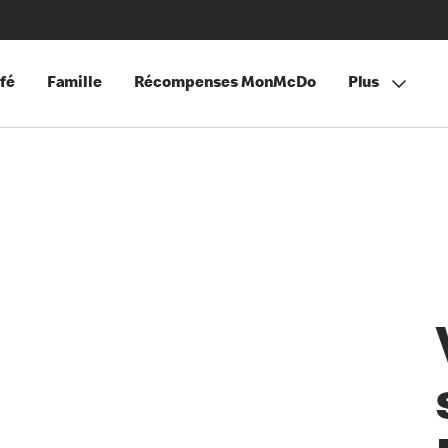
fé
Famille
Récompenses MonMcDo
Plus