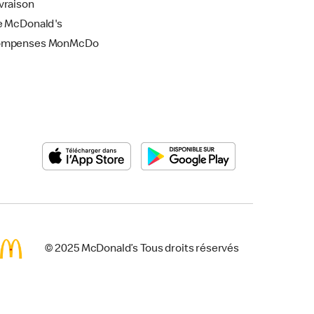
vraison
e McDonald's
ompenses MonMcDo
© 2025 McDonald’s Tous droits réservés