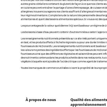
énoncés par nos fournisseurs concernant les dix allergènes alimentaires priorita
autres grains céréaliers contenant du gluten) de façon à ce que nos clients so
en cuisine peuvent entraîner le partage d'aires d'entreposage, de cuisson et de
allergènes. Nous encourageons nos clients souffrant d'allergies alimentaires 
leur régime alimentaire. Compte tenu de la nature très personnelle des allerg
alimentaires et ayant des besoins alimentaires spéciaux. Si vous avez des que
Les pourcentages de la valeur quotidienne (VQ) sont basés sur un régime de 2 
Les boissons à base d'eau peuvent contenir d'autres minéraux selon l’approvi
Les renseignements nutritionnels présentés sur ce site Web portent uniquement
en test, et les produits offerts à l'échelle régionale ou pour une durée limité
fournisseurs de McDonald's. Les renseignements nutritionnels sont basés sur le
les valeurs moyennes des ingrédients offerts par les fournisseurs de McDonald'
fournisseurs ainsi que des différences régionales et saisonnières peuvent inf
des nutriments contenus dans les produits achetés dans nos restaurants. Aucun
végétale à laquelle sont ajoutés de l'acide citrique comme agent de traitement
Toutes les marques de commerce utilisées ici sont la propriété de leurs proprié
À propos de nous
Qualité des aliments
approvisionnement