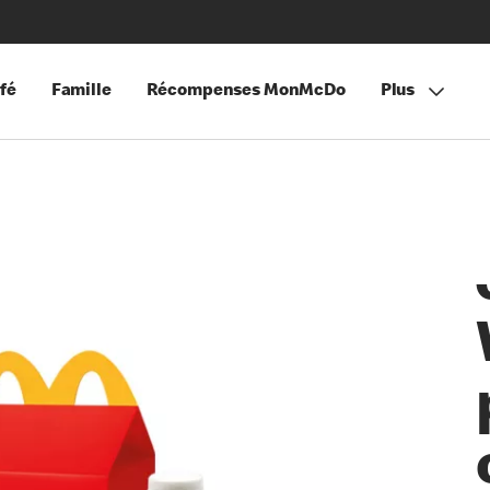
fé
Famille
Récompenses MonMcDo
Plus