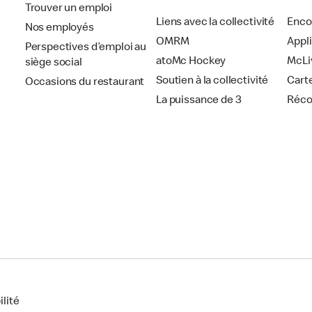
Trouver un emploi
Liens avec la collectivité
Enco
Nos employés
OMRM
Appl
Perspectives d’emploi au
atoMc Hockey
McLi
siège social
Soutien à la collectivité
Cart
Occasions du restaurant
La puissance de 3
Réc
lité