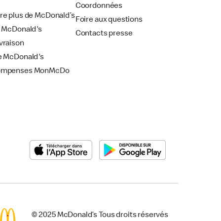
Coordonnées
re plus de McDonald’s
Foire aux questions
i McDonald's
Contacts presse
vraison
e McDonald's
ompenses MonMcDo
© 2025 McDonald’s Tous droits réservés