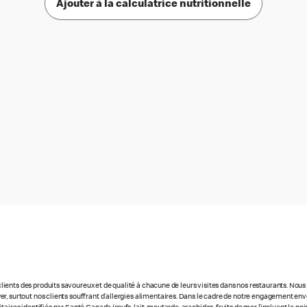
Ajouter à la calculatrice nutritionnelle
ients des produits savoureux et de qualité à chacune de leurs visites dans nos restaurants. No
r, surtout nos clients souffrant d’allergies alimentaires. Dans le cadre de notre engagement enve