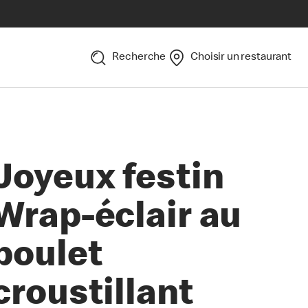
Recherche
Choisir un restaurant
Joyeux festin
Wrap-éclair au
poulet
croustillant