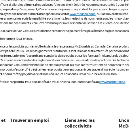
ires identifiés par Santé Canada (œufs, lait, moutarde, arachides, fruits de mer [incluant le poisso
uffrant d'allergies alimentaires puissent faire des choix éclairés. Nous tenons toutefois à vous
 préparation, d'équipement, d'ustensiles et de présentoirs, et il est toujours possible que vos pr
ou ayant des besoins alimentaires spéciaux à visiter
www.mcdonalds.ca
, où ils trouveront la li
ies alimentaires et de la sensibilité aux aliments, les médecins de nos clients sont les mieux p
stions sur nos aliments, veuillez communiquer avec le Centre de service à la clientèle de McDon
000 calories. Vos valeurs quotidiennes personnelles peuvent être plus élevées ou plus basses selo
sionnement local en eau.
 sur les produits au menu offerts dans les restaurants McDonald’s au Canada. Certains produits ne
e n'ont pas été inclus. Les renseignements nutritionnels sont issus de tests effectués par des labo
s formulations et l’assemblage standards des produits et sur les formats (incluant la glace ajout
s et sont arrondis selon les réglementations fédérales. Les variations des portions, des technique
luencer les valeurs nutritionnelles de chaque produit. De plus, les formulations de nos produits 
 produit n'est certifié végétarien; les produits peuvent contenir des traces d'ingrédients prove
 et du diméthylpolysiloxane afin de réduire les éclaboussures d'huile lors de la cuisson.
taires respectifs. Pour plus de détails, veuillez consulter les modalités au
www.mcdonalds.ca
.
 et
Trouver un emploi
Liens avec les
Enco
collectivités
McDo