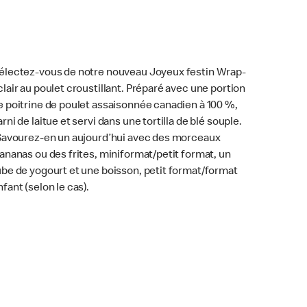
électez-vous de notre nouveau Joyeux festin Wrap-
clair au poulet croustillant. Préparé avec une portion
e poitrine de poulet assaisonnée canadien à 100 %,
arni de laitue et servi dans une tortilla de blé souple.
avourez-en un aujourd’hui avec des morceaux
’ananas ou des frites, miniformat/petit format, un
ube de yogourt et une boisson, petit format/format
nfant (selon le cas).