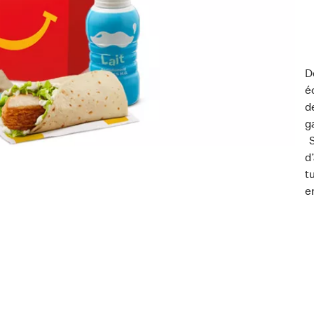
D
é
d
g
S
d
t
e