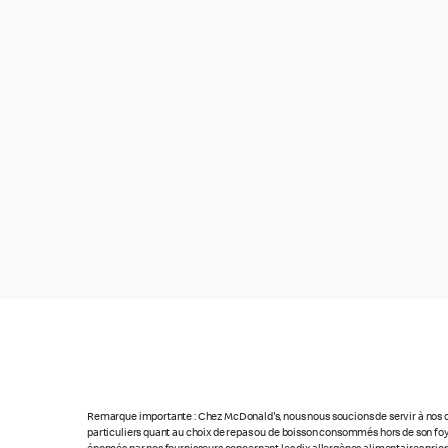
Remarque importante : Chez McDonald's, nous nous soucions de servir à nos cl
particuliers quant au choix de repas ou de boisson consommés hors de son foye