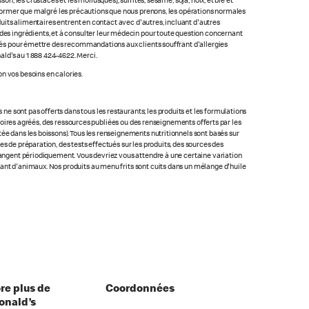
n, les crustacés et les mollusques], sulfites, sésame, soja, noix, et blé et
 informer que malgré les précautions que nous prenons, les opérations normales
oduits alimentaires entrent en contact avec d'autres, incluant d'autres
ste des ingrédients, et à consulter leur médecin pour toute question concernant
lacés pour émettre des recommandations aux clients souffrant d'allergies
ald's au 1 888 424-4622. Merci.
n vos besoins en calories.
 sont pas offerts dans tous les restaurants; les produits et les formulations
ratoires agréés, des ressources publiées ou des renseignements offerts par les
ée dans les boissons). Tous les renseignements nutritionnels sont basés sur
s de préparation, des tests effectués sur les produits, des sources des
changent périodiquement. Vous devriez vous attendre à une certaine variation
nant d'animaux. Nos produits au menu frits sont cuits dans un mélange d'huile
re plus de
Coordonnées
nald’s