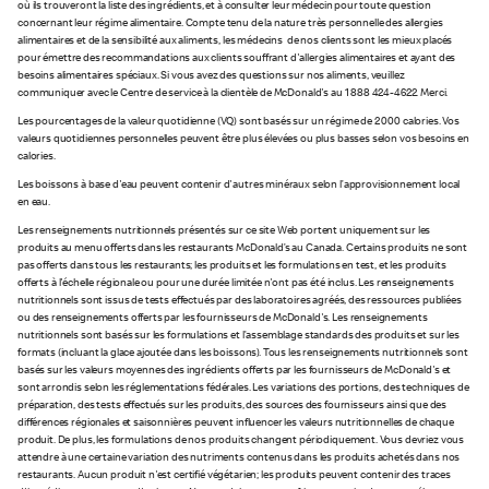
où ils trouveront la liste des ingrédients, et à consulter leur médecin pour toute question
concernant leur régime alimentaire. Compte tenu de la nature très personnelle des allergies
alimentaires et de la sensibilité aux aliments, les médecins de nos clients sont les mieux placés
pour émettre des recommandations aux clients souffrant d'allergies alimentaires et ayant des
besoins alimentaires spéciaux. Si vous avez des questions sur nos aliments, veuillez
communiquer avec le Centre de service à la clientèle de McDonald's au 1 888 424-4622. Merci.
Les pourcentages de la valeur quotidienne (VQ) sont basés sur un régime de 2 000 calories. Vos
valeurs quotidiennes personnelles peuvent être plus élevées ou plus basses selon vos besoins en
calories.
Les boissons à base d'eau peuvent contenir d'autres minéraux selon l’approvisionnement local
en eau.
Les renseignements nutritionnels présentés sur ce site Web portent uniquement sur les
produits au menu offerts dans les restaurants McDonald’s au Canada. Certains produits ne sont
pas offerts dans tous les restaurants; les produits et les formulations en test, et les produits
offerts à l'échelle régionale ou pour une durée limitée n'ont pas été inclus. Les renseignements
nutritionnels sont issus de tests effectués par des laboratoires agréés, des ressources publiées
ou des renseignements offerts par les fournisseurs de McDonald's. Les renseignements
nutritionnels sont basés sur les formulations et l’assemblage standards des produits et sur les
formats (incluant la glace ajoutée dans les boissons). Tous les renseignements nutritionnels sont
basés sur les valeurs moyennes des ingrédients offerts par les fournisseurs de McDonald's et
sont arrondis selon les réglementations fédérales. Les variations des portions, des techniques de
préparation, des tests effectués sur les produits, des sources des fournisseurs ainsi que des
différences régionales et saisonnières peuvent influencer les valeurs nutritionnelles de chaque
produit. De plus, les formulations de nos produits changent périodiquement. Vous devriez vous
attendre à une certaine variation des nutriments contenus dans les produits achetés dans nos
restaurants. Aucun produit n'est certifié végétarien; les produits peuvent contenir des traces