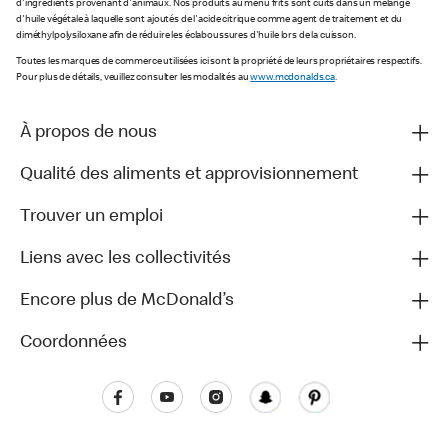
d'ingrédients provenant d'animaux. Nos produits au menu frits sont cuits dans un mélange
d'huile végétale à laquelle sont ajoutés de l'acide citrique comme agent de traitement et du
diméthylpolysiloxane afin de réduire les éclaboussures d'huile lors de la cuisson.
Toutes les marques de commerce utilisées ici sont la propriété de leurs propriétaires respectifs.
Pour plus de détails, veuillez consulter les modalités au
www.mcdonalds.ca
.
À propos de nous
Qualité des aliments et approvisionnement
Trouver un emploi
Liens avec les collectivités
Encore plus de McDonald’s
Coordonnées