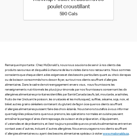
poulet croustillant
590 calories
590 Cals
Remarque importante : Chez McDonald's, nous nous soucions de servir à nos clients des
produits savoureux et de qualité à chacune de leurs visites dans nos restaurants. Nous sommes
conscients que chaque client a des exigences et des besoins particuliers quant au choix de repas
ou de boisson consommés hors de son foyer, surtout nos clients souffrant d’allergies
alimentaires. Dans le cadre de notre engagement envers vous, nous fournissons les
renseignements nutritionnels les plus à jour énoncés par nos fournisseurs concernant les dix
allergènes alimentaires prioritaires identifiés par Santé Canada (œufs, lait, moutarde, arachides,
fruits de mer [incluant le poisson, les crustacés et les mollusques], sulfites, sésame, soja, noix, et
blé et autres grains céréaliers contenant du gluten) de façon à ce que nos clients souffrant
d'allergies alimentaires puissent faire des choix éclairés. Nous tenons toutefois à vous informer
que malgré les précautions que nous prenons, les opérations normales en cuisine peuvent
entraîner le partage d'aires d'entreposage, de cuisson et de préparation, d'équipement,
d'ustensiles et de présentoirs, et il est toujours possible que vos produits alimentaires entrent en
contact avec d'autres, incluant d'autres allergènes. Nous encourageons nos clients souffrant
d'allergies alimentaires ou ayant des besoins alimentaires spéciaux à visiter
www.mcdonalds.ca
,