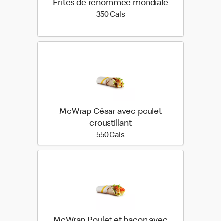
Frites de renommée mondiale
350 calories
350 Cals
McWrap César avec poulet
croustillant
550 calories
550 Cals
McWrap Poulet et bacon avec