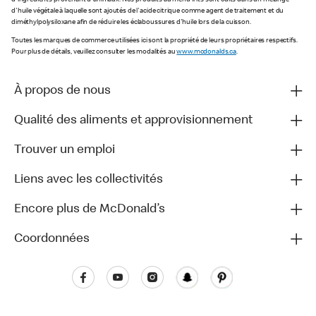
d'ingrédients provenant d'animaux. Nos produits au menu frits sont cuits dans un mélange
d'huile végétale à laquelle sont ajoutés de l'acide citrique comme agent de traitement et du
diméthylpolysiloxane afin de réduire les éclaboussures d'huile lors de la cuisson.
Toutes les marques de commerce utilisées ici sont la propriété de leurs propriétaires respectifs.
Pour plus de détails, veuillez consulter les modalités au
www.mcdonalds.ca
.
À propos de nous
Qualité des aliments et approvisionnement
Trouver un emploi
Liens avec les collectivités
Encore plus de McDonald’s
Coordonnées