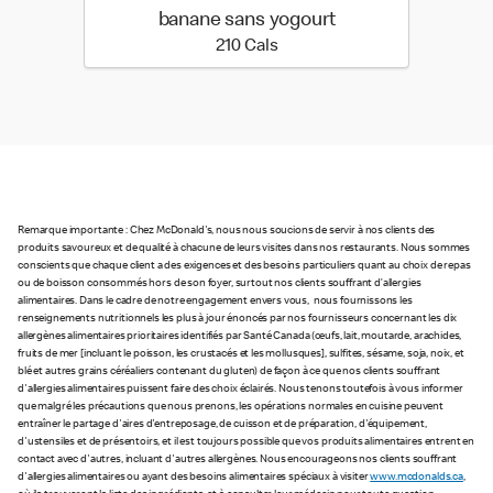
banane sans yogourt
210 calories
210 Cals
Remarque importante : Chez McDonald's, nous nous soucions de servir à nos clients des
produits savoureux et de qualité à chacune de leurs visites dans nos restaurants. Nous sommes
conscients que chaque client a des exigences et des besoins particuliers quant au choix de repas
ou de boisson consommés hors de son foyer, surtout nos clients souffrant d’allergies
alimentaires. Dans le cadre de notre engagement envers vous, nous fournissons les
renseignements nutritionnels les plus à jour énoncés par nos fournisseurs concernant les dix
allergènes alimentaires prioritaires identifiés par Santé Canada (œufs, lait, moutarde, arachides,
fruits de mer [incluant le poisson, les crustacés et les mollusques], sulfites, sésame, soja, noix, et
blé et autres grains céréaliers contenant du gluten) de façon à ce que nos clients souffrant
d'allergies alimentaires puissent faire des choix éclairés. Nous tenons toutefois à vous informer
que malgré les précautions que nous prenons, les opérations normales en cuisine peuvent
entraîner le partage d'aires d'entreposage, de cuisson et de préparation, d'équipement,
d'ustensiles et de présentoirs, et il est toujours possible que vos produits alimentaires entrent en
contact avec d'autres, incluant d'autres allergènes. Nous encourageons nos clients souffrant
d'allergies alimentaires ou ayant des besoins alimentaires spéciaux à visiter
www.mcdonalds.ca
,