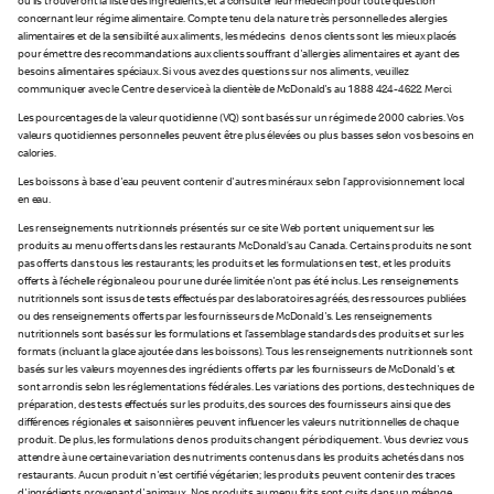
où ils trouveront la liste des ingrédients, et à consulter leur médecin pour toute question
concernant leur régime alimentaire. Compte tenu de la nature très personnelle des allergies
alimentaires et de la sensibilité aux aliments, les médecins de nos clients sont les mieux placés
pour émettre des recommandations aux clients souffrant d'allergies alimentaires et ayant des
besoins alimentaires spéciaux. Si vous avez des questions sur nos aliments, veuillez
communiquer avec le Centre de service à la clientèle de McDonald's au 1 888 424-4622. Merci.
Les pourcentages de la valeur quotidienne (VQ) sont basés sur un régime de 2 000 calories. Vos
valeurs quotidiennes personnelles peuvent être plus élevées ou plus basses selon vos besoins en
calories.
Les boissons à base d'eau peuvent contenir d'autres minéraux selon l’approvisionnement local
en eau.
Les renseignements nutritionnels présentés sur ce site Web portent uniquement sur les
produits au menu offerts dans les restaurants McDonald’s au Canada. Certains produits ne sont
pas offerts dans tous les restaurants; les produits et les formulations en test, et les produits
offerts à l'échelle régionale ou pour une durée limitée n'ont pas été inclus. Les renseignements
nutritionnels sont issus de tests effectués par des laboratoires agréés, des ressources publiées
ou des renseignements offerts par les fournisseurs de McDonald's. Les renseignements
nutritionnels sont basés sur les formulations et l’assemblage standards des produits et sur les
formats (incluant la glace ajoutée dans les boissons). Tous les renseignements nutritionnels sont
basés sur les valeurs moyennes des ingrédients offerts par les fournisseurs de McDonald's et
sont arrondis selon les réglementations fédérales. Les variations des portions, des techniques de
préparation, des tests effectués sur les produits, des sources des fournisseurs ainsi que des
différences régionales et saisonnières peuvent influencer les valeurs nutritionnelles de chaque
produit. De plus, les formulations de nos produits changent périodiquement. Vous devriez vous
attendre à une certaine variation des nutriments contenus dans les produits achetés dans nos
restaurants. Aucun produit n'est certifié végétarien; les produits peuvent contenir des traces