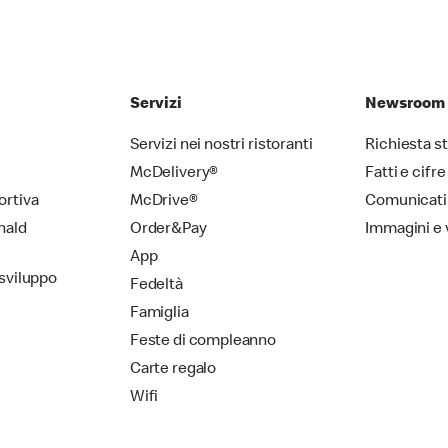
Servizi
Newsroom
Servizi nei nostri ristoranti
Richiesta 
McDelivery®
Fatti e cifre
ortiva
McDrive®
Comunicati
nald
Order&Pay
Immagini e 
App
 sviluppo
Fedeltà
Famiglia
Feste di compleanno
Carte regalo
Wifi