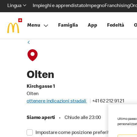
Lingua
Impieghi e apprendistato
Impegno
Franchising
Ord
Menu
Famiglia
App
Fedeltà
O
Olten
Kirchgasse 1
Olten
ottenere indicazioni stradali
+41 62 212 91 21
Siamo aperti
•
Chiude alle 23:00
Ultimo passo 
personalizzat
Impostare come posizione preferita