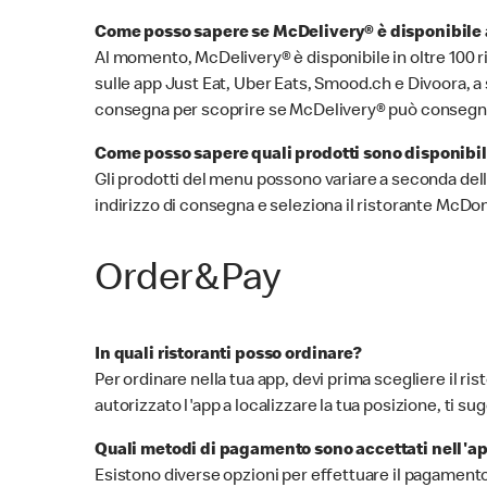
Come posso sapere se McDelivery® è disponibile a
Al momento, McDelivery® è disponibile in oltre 100 ris
sulle app Just Eat, Uber Eats, Smood.ch e Divoora, a s
consegna per scoprire se McDelivery® può consegnar
Come posso sapere quali prodotti sono disponibi
Gli prodotti del menu possono variare a seconda della l
indirizzo di consegna e seleziona il ristorante McDon
Order&Pay
In quali ristoranti posso ordinare?
Per ordinare nella tua app, devi prima scegliere il ri
autorizzato l'app a localizzare la tua posizione, ti
Quali metodi di pagamento sono accettati nell'
Esistono diverse opzioni per effettuare il pagamento