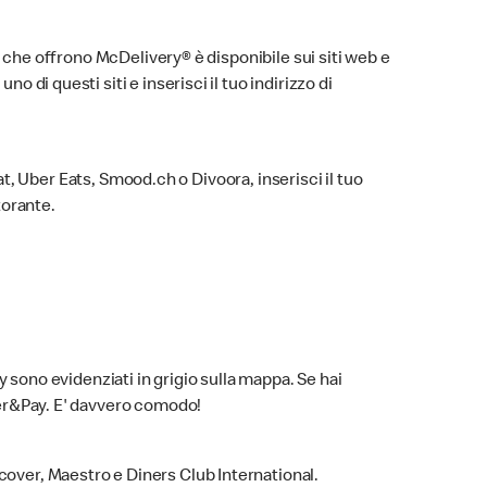
ti che offrono McDelivery® è disponibile sui siti web e
 di questi siti e inserisci il tuo indirizzo di
Eat, Uber Eats, Smood.ch o Divoora, inserisci il tuo
torante.
y sono evidenziati in grigio sulla mappa. Se hai
rder&Pay. E' davvero comodo!
cover, Maestro e Diners Club International.