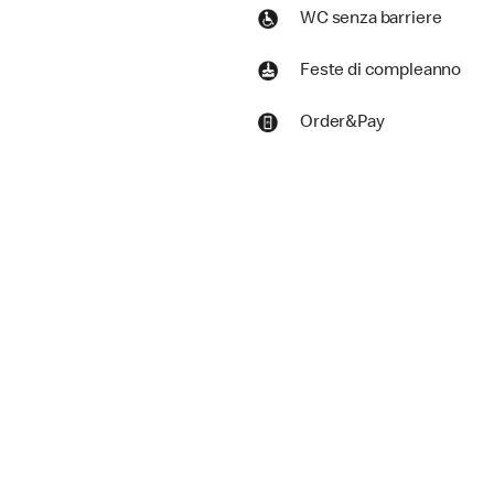
WC senza barriere
Feste di compleanno
Order&Pay