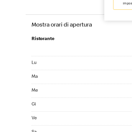
Impos
Mostra orari di apertura
Ristorante
Monday 10:00 - 23:00
Lu
Tuesday 10:00 - 23:00
Ma
Wednesday 10:00 - 23:00
Me
Thursday 10:00 - 23:00
Gi
Friday 10:00 - 00:00
Ve
Saturday 10:00 - 00:00