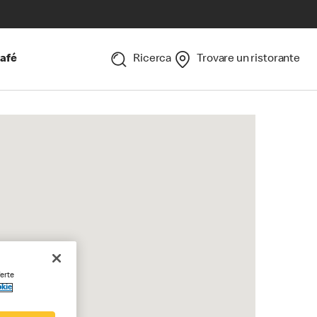
afé
Ricerca
Trovare un ristorante
ferte
okie