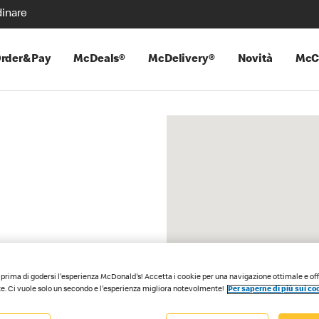
inare
rder&Pay
McDeals®
McDelivery®
Novità
McC
prima di godersi l'esperienza McDonald's! Accetta i cookie per una navigazione ottimale e of
e. Ci vuole solo un secondo e l'esperienza migliora notevolmente!
Per saperne di più sui co