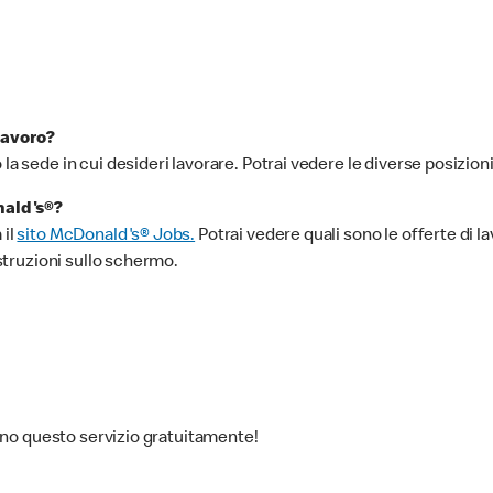
lavoro?
o la sede in cui desideri lavorare. Potrai vedere le diverse posizioni
nald's®?
 il
sito McDonald's® Jobs.
Potrai vedere quali sono le offerte di lavo
istruzioni sullo schermo.
scono questo servizio gratuitamente!