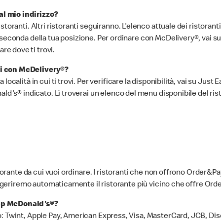
l mio indirizzo?
toranti. Altri ristoranti seguiranno. L'elenco attuale dei ristoran
econda della tua posizione. Per ordinare con McDelivery®, vai su uno
e dove ti trovi.
li con McDelivery®?
ocalità in cui ti trovi. Per verificare la disponibilità, vai su Just 
ald's® indicato. Lì troverai un elenco del menu disponibile del ris
storante da cui vuoi ordinare. I ristoranti che non offrono Order&Pa
 suggeriremo automaticamente il ristorante più vicino che offre O
app McDonald's®?
: Twint, Apple Pay, American Express, Visa, MasterCard, JCB, Dis