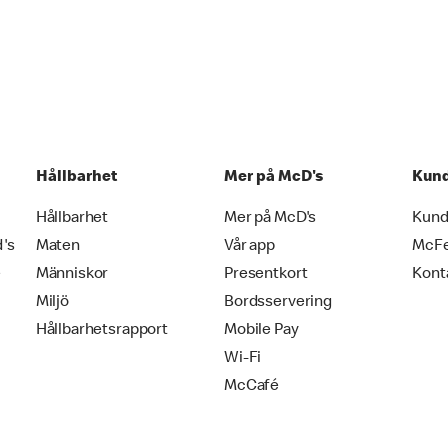
Hållbarhet
Mer på McD's
Kund
Hållbarhet
Mer på McD's
Kund
d's
Maten
Vår app
McF
e
Människor
Presentkort
Kont
Miljö
Bordsservering
Hållbarhetsrapport
Mobile Pay
Wi-Fi
McCafé