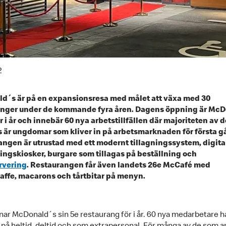
2
d´s är på en expansionsresa med målet att växa med 30
anger under de kommande fyra åren. Dagens öppning är McD
r i år och innebär 60 nya arbetstillfällen där majoriteten av 
s är ungdomar som kliver in på arbetsmarknaden för första 
ngen är utrustad med ett modernt tillagningssystem, digita
ingskiosker, burgare som tillagas på beställning och
rvering
. Restaurangen får även landets 26e McCafé med
affe, macarons och tårtbitar på menyn.
nar McDonald´s sin 5e restaurang för i år. 60 nya medarbetare h