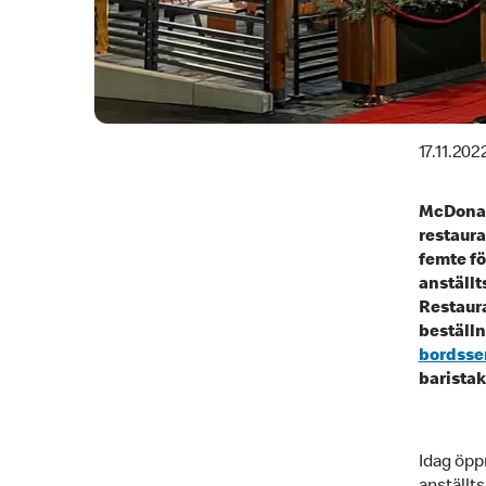
17.11.202
McDonal
restaur
femte fö
anställt
Restaura
beställn
bordsse
baristak
Idag öpp