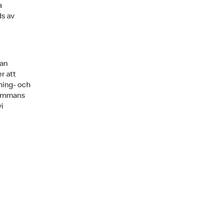
a
ds av
kan
r att
lning- och
lsammans
i