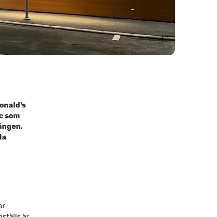
onald’s
de som
gången.
la
ar