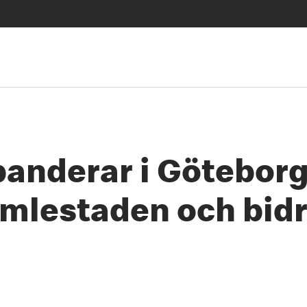
anderar i Göteborg
amlestaden och bid