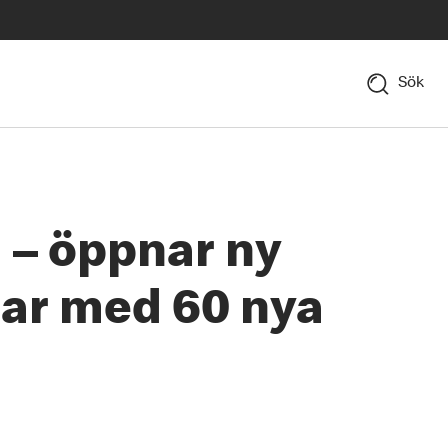
Sök
 – öppnar ny
rar med 60 nya