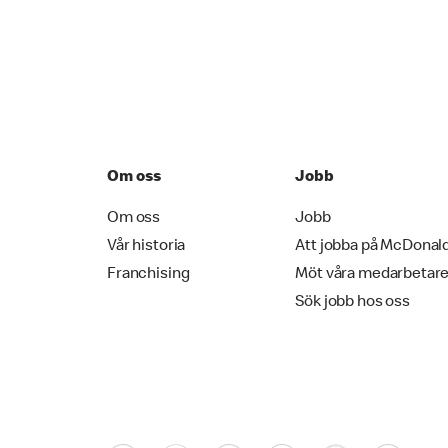
Om oss
Jobb
Om oss
Jobb
Vår historia
Att jobba på McDonal
Franchising
Möt våra medarbetar
Sök jobb hos oss