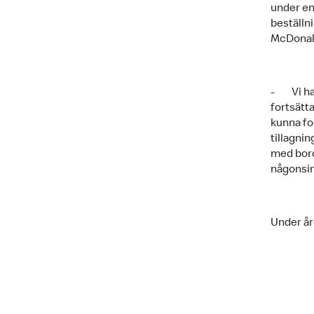
under en 
beställni
McDonal
- Vi har
fortsätta
kunna for
tillagni
med bord
någonsin
Under åre