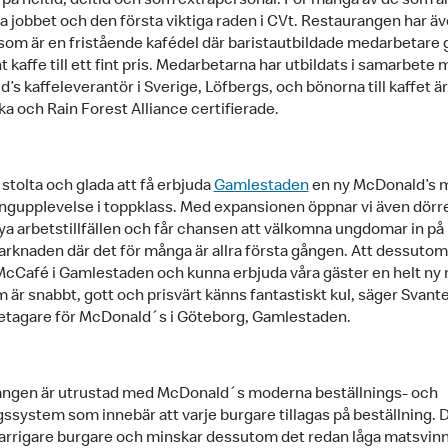
s på heltid, deltid och som extrapersonal. För många av de som an
ta jobbet och den första viktiga raden i CVt. Restaurangen har ä
om är en fristående kafédel där baristautbildade medarbetare 
int kaffe till ett fint pris. Medarbetarna har utbildats i samarbete
s kaffeleverantör i Sverige, Löfbergs, och bönorna till kaffet ä
ka och Rain Forest Alliance certifierade.
stolta och glada att få erbjuda
Gamlestaden
en ny McDonald’s 
nguppIevelse i toppklass. Med expansionen öppnar vi även dörren
a arbetstillfällen och får chansen att välkomna ungdomar in på
rknaden där det för många är allra första gången. Att dessutom
McCafé i Gamlestaden och kunna erbjuda våra gäster en helt ny 
 är snabbt, gott och prisvärt känns fantastiskt kul, säger Svant
etagare för McDonald´s i Göteborg, Gamlestaden.
ngen är utrustad med McDonald´s moderna beställnings- och
gssystem som innebär att varje burgare tillagas på beställning. 
rrigare burgare och minskar dessutom det redan låga matsvinne