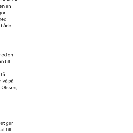
ställs är
ven en
gör
 med
r både
med en
 till
 få
nivå på
e Olsson,
Det ger
t till