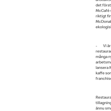
anställt
det förs
McCafé s
riktigt f
McDonald’
ekologis
- Vi är 
restaura
många ny
arbetsma
lansera 
kaffe som
franchis
Restaura
tillagnin
ännu sma