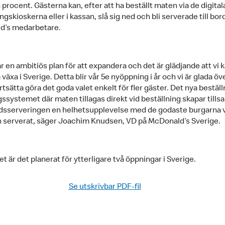
procent. Gästerna kan, efter att ha beställt maten via de digital
ngskioskerna eller i kassan, slå sig ned och bli serverade till bor
d’s medarbetare.
 en ambitiös plan för att expandera och det är glädjande att vi 
 växa i Sverige. Detta blir vår 5e nyöppning i år och vi är glada öve
tsätta göra det goda valet enkelt för fler gäster. Det nya bestäl
ngssystemet där maten tillagas direkt vid beställning skapar til
sserveringen en helhetsupplevelse med de godaste burgarna v
 serverat, säger Joachim Knudsen, VD på McDonald’s Sverige.
t är det planerat för ytterligare två öppningar i Sverige.
Se utskrivbar PDF-fil