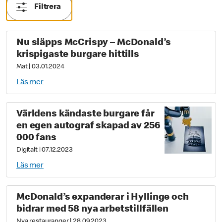
Filtrera
Nu släpps McCrispy – McDonald’s
krispigaste burgare hittills
Mat
|
03.01.2024
Läs mer
Världens kändaste burgare får
en egen autograf skapad av 256
000 fans
Digitalt
|
07.12.2023
Läs mer
McDonald’s expanderar i Hyllinge och
bidrar med 58 nya arbetstillfällen
Nya restauranger
|
28.09.2023