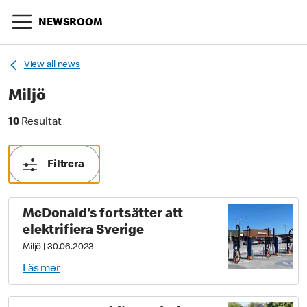
NEWSROOM
View all news
Miljö
10 Resultat
10
Resultat
Filtrera
McDonald’s fortsätter att
elektrifiera Sverige
Miljö
|
30.06.2023
Läs mer