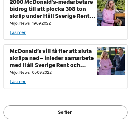
2000 McDonald’s-medarbetare
bidrog till att plocka 308 ton
skräp under Håll Sverige Rent-
dagen
Miljö, News
|
19.09.2022
Läs mer
McDonald’s vill få fler att sluta
skräpa ned – inleder samarbete
med Håll Sverige Rent och
lanserar anti-
Miljö, News
|
05.09.2022
nedskräpningskampanj
Läs mer
Se fler