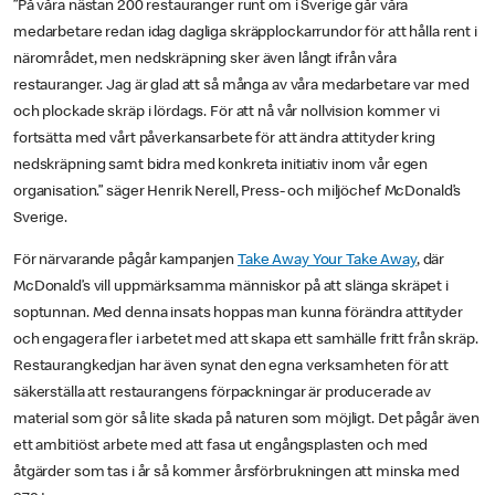
”På våra nästan 200 restauranger runt om i Sverige går våra
medarbetare redan idag dagliga skräpplockarrundor för att hålla rent i
närområdet, men nedskräpning sker även långt ifrån våra
restauranger. Jag är glad att så många av våra medarbetare var med
och plockade skräp i lördags. För att nå vår nollvision kommer vi
fortsätta med vårt påverkansarbete för att ändra attityder kring
nedskräpning samt bidra med konkreta initiativ inom vår egen
organisation.” säger Henrik Nerell, Press- och miljöchef McDonald’s
Sverige.
För närvarande pågår kampanjen
Take Away Your Take Away
, där
McDonald’s vill uppmärksamma människor på att slänga skräpet i
soptunnan. Med denna insats hoppas man kunna förändra attityder
och engagera fler i arbetet med att skapa ett samhälle fritt från skräp.
Restaurangkedjan har även synat den egna verksamheten för att
säkerställa att restaurangens förpackningar är producerade av
material som gör så lite skada på naturen som möjligt. Det pågår även
ett ambitiöst arbete med att fasa ut engångsplasten och med
åtgärder som tas i år så kommer årsförbrukningen att minska med