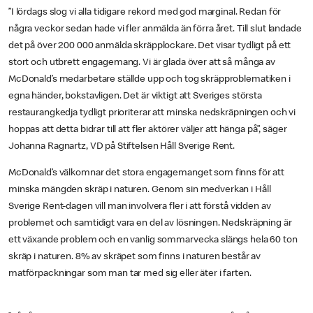
”I lördags slog vi alla tidigare rekord med god marginal. Redan för
några veckor sedan hade vi fler anmälda än förra året. Till slut landade
det på över 200 000 anmälda skräpplockare. Det visar tydligt på ett
stort och utbrett engagemang. Vi är glada över att så många av
McDonald’s medarbetare ställde upp och tog skräpproblematiken i
egna händer, bokstavligen. Det är viktigt att Sveriges största
restaurangkedja tydligt prioriterar att minska nedskräpningen och vi
hoppas att detta bidrar till att fler aktörer väljer att hänga på”, säger
Johanna Ragnartz, VD på Stiftelsen Håll Sverige Rent.
McDonald’s välkomnar det stora engagemanget som finns för att
minska mängden skräp i naturen. Genom sin medverkan i Håll
Sverige Rent-dagen vill man involvera fler i att förstå vidden av
problemet och samtidigt vara en del av lösningen. Nedskräpning är
ett växande problem och en vanlig sommarvecka slängs hela 60 ton
skräp i naturen. 8% av skräpet som finns i naturen består av
matförpackningar som man tar med sig eller äter i farten.