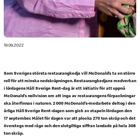
19.09.2022
Som Sveriges största restaurangkedja vill McDonald’s ta en större
roll för att minska nedskräpningen. Restaurangkedjans medverkan
i lördagens Håll Sverige Rent-dag är ett initiativ för att uppnå
McDonald’s nollvision om att inga av restaurangens förpackningar
ska återfinnas i naturen. 2 000 McDonald’s-medarbete deltog i den
årliga Håll Sverige Rent-dagen som gick av stapeln lördagen den
17 september. Målet för dagen var att plocka 270 ton skräp och det
överstegs med råge och den slutgiltiga siffran landade på hela 308
ton skräp.