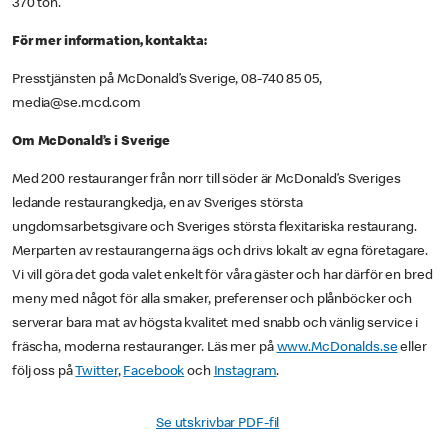
370 ton.
För mer information, kontakta:
Presstjänsten på McDonald’s Sverige, 08-740 85 05,
media@se.mcd.com
Om McDonald’s i Sverige
Med 200 restauranger från norr till söder är McDonald’s Sveriges
ledande restaurangkedja, en av Sveriges största
ungdomsarbetsgivare och Sveriges största flexitariska restaurang.
Merparten av restaurangerna ägs och drivs lokalt av egna företagare.
Vi vill göra det goda valet enkelt för våra gäster och har därför en bred
meny med något för alla smaker, preferenser och plånböcker och
serverar bara mat av högsta kvalitet med snabb och vänlig service i
fräscha, moderna restauranger. Läs mer på
www.McDonalds.se
eller
följ oss på
Twitter
,
Facebook
och
Instagram
.
Se utskrivbar PDF-fil