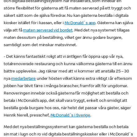
och digitala beställningssystem har installerats, som innebär en
större flexibilitet för gästerna att få maten serverad på ett tryggt och
säkert sätt som de själva föredrar. Nu kan gästerna beställa i digitala
kiosker istället för i kassan, eller i
McDonald´s app
. Gästerna kan själva
välja att få
maten serverad vid bordet
. Med det nya systemet tillagas
maten dessutom på beställning, vilket ger ännu godare burgare,
samtidigt som det minskar matsvinnet.
- Det känns fantastiskt roligt att vi äntligen får öppna upp vår nya,
totalrenoverade restaurang och kunna välkomna gästerna till en ännu
bättre upplevelse. Jag räknar med att vi kommer att anställa 25 – 30
nya
medarbetare
under hösten vilket känns extra viktigt i år eftersom
jobben har blivit färre i många branscher, framför allt för ungdomar.
Renoveringen innebär också gästerna får möjlighet att beställa och
betala i McDonald’s app, det skall vara tryggt, enkelt och smidigt att
beställa goda burgare hos oss, när helst det passar våra gäster, säger
Henrik Nerell, presschef,
McDonald´s i Sverige
.
Med det nya beställningssystemet kan gästerna beställa och betala
sin mat i lugn och ro vid digitala beställningskiosker eller i McDonald´s