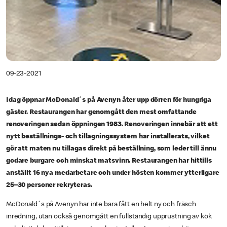
09-23-2021
Idag öppnar McDonald´s på Avenyn åter upp dörren för hungriga
gäster. Restaurangen har genomgått den mest omfattande
renoveringen sedan öppningen 1983. Renoveringen innebär att ett
nytt beställnings- och tillagningssystem har installerats, vilket
gör att maten nu tillagas direkt på beställning, som leder till ännu
godare burgare och minskat matsvinn. Restaurangen har hittills
anställt 16 nya medarbetare och under hösten kommer ytterligare
25–30 personer rekryteras.
McDonald´s på Avenyn har inte bara fått en helt ny och fräsch
inredning, utan också genomgått en fullständig upprustning av kök