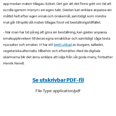
app medan maten tillagas i köket. Det gör att det finns gott om tid att
scrolla igenom menyn i sin egen takt. Gästen kan enklare anpassa sin
måltid helt efter egen smak och önskemål, samtidigt som mindre
mat går till spillo då maten tillagas först vid beställningstillfället.
- När man har tid på sig att göra sin beställning, kan gäster anpassa
smakupplevelsen till deras egna smaklökar och samtidigt våga testa
nya saker och smaker. Vi har ett
brett utbud
av burgare, sallader,
vegetariska alternativ, tillbehör och efterrätter. Med de digitala
skärmarna blir det ännu enklare att välja från vår goda meny, fortsätter
Henrik Nerell.
Se utskrivbar PDF-fil
File Type: application/pdf