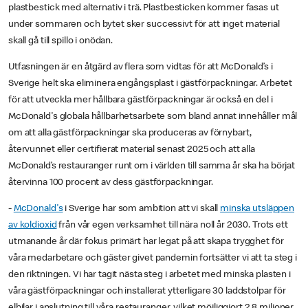
plastbestick med alternativ i trä. Plastbesticken kommer fasas ut
under sommaren och bytet sker successivt för att inget material
skall gå till spillo i onödan.
Utfasningen är en åtgärd av flera som vidtas för att McDonald’s i
Sverige helt ska eliminera engångsplast i gästförpackningar. Arbetet
för att utveckla mer hållbara gästförpackningar är också en del i
McDonald's globala hållbarhetsarbete som bland annat innehåller mål
om att alla gästförpackningar ska produceras av förnybart,
återvunnet eller certifierat material senast 2025 och att alla
McDonald’s restauranger runt om i världen till samma år ska ha börjat
återvinna 100 procent av dess gästförpackningar.
-
McDonald's
i Sverige har som ambition att vi skall
minska utsläppen
av koldioxid
från vår egen verksamhet till nära noll år 2030. Trots ett
utmanande år där fokus primärt har legat på att skapa trygghet för
våra medarbetare och gäster givet pandemin fortsätter vi att ta steg i
den riktningen. Vi har tagit nästa steg i arbetet med minska plasten i
våra gästförpackningar och installerat ytterligare 30 laddstolpar för
elbilar i anslutning till våra restauranger, vilket möjliggjort 2,8 miljoner