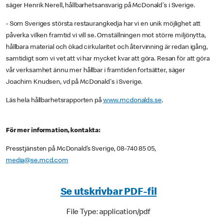
säger Henrik Nerell, hållbarhetsansvarig på McDonald's i Sverige.
- Som Sveriges största restaurangkedja har vi en unik möjlighet att
påverka vilken framtid vi vill se. Omställningen mot större miljönytta,
hållbara material och ökad cirkularitet och återvinning är redan igång,
samtidigt som vi vet att vi har mycket kvar att göra. Resan för att göra
vår verksamhet ännu mer hållbar i framtiden fortsätter, säger
Joachim Knudsen, vd på McDonald's i Sverige.
Läs hela hållbarhetsrapporten på
www.mcdonalds.se
.
För mer information, kontakta:
Presstjänsten på McDonald’s Sverige, 08-740 85 05,
media@se.mcd.com
Se utskrivbar PDF-fil
File Type: application/pdf