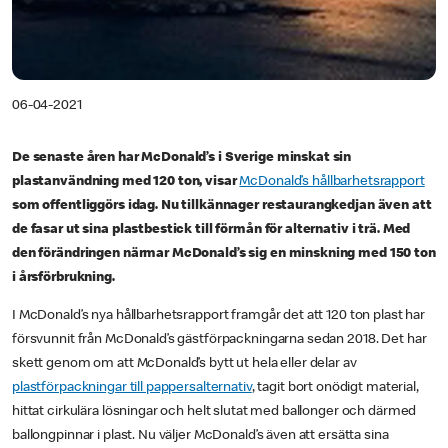
06-04-2021
De senaste åren har McDonald’s i Sverige minskat sin
plastanvändning med 120 ton, visar
McDonald’s hållbarhetsrapport
som offentliggörs idag. Nu tillkännager restaurangkedjan även att
de fasar ut sina plastbestick till förmån för alternativ i trä. Med
den förändringen närmar McDonald’s sig en minskning med 150 ton
i årsförbrukning.
I McDonald’s nya hållbarhetsrapport framgår det att 120 ton plast har
försvunnit från McDonald’s gästförpackningarna sedan 2018. Det har
skett genom om att McDonald’s bytt ut hela eller delar av
plastförpackningar till pappersalternativ
, tagit bort onödigt material,
hittat cirkulära lösningar och helt slutat med ballonger och därmed
ballongpinnar i plast. Nu väljer McDonald’s även att ersätta sina