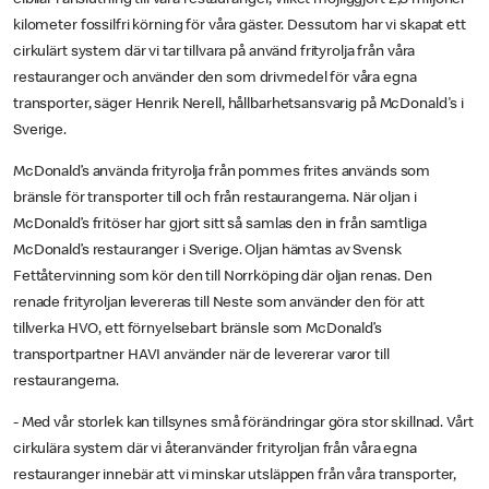
kilometer fossilfri körning för våra gäster. Dessutom har vi skapat ett
cirkulärt system där vi tar tillvara på använd frityrolja från våra
restauranger och använder den som drivmedel för våra egna
transporter, säger Henrik Nerell, hållbarhetsansvarig på McDonald's i
Sverige.
McDonald’s använda frityrolja från pommes frites används som
bränsle för transporter till och från restaurangerna. När oljan i
McDonald’s fritöser har gjort sitt så samlas den in från samtliga
McDonald’s restauranger i Sverige. Oljan hämtas av Svensk
Fettåtervinning som kör den till Norrköping där oljan renas. Den
renade frityroljan levereras till Neste som använder den för att
tillverka HVO, ett förnyelsebart bränsle som McDonald’s
transportpartner HAVI använder när de levererar varor till
restaurangerna.
- Med vår storlek kan tillsynes små förändringar göra stor skillnad. Vårt
cirkulära system där vi återanvänder frityroljan från våra egna
restauranger innebär att vi minskar utsläppen från våra transporter,