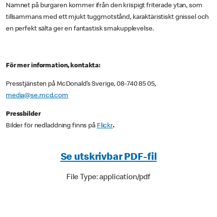
Namnet på burgaren kommer ifrån den krispigt friterade ytan, som
tillsammans med ett mjukt tuggmotstånd, karaktäristiskt gnissel och
en perfekt sälta ger en fantastisk smakupplevelse.
För mer information, kontakta:
Presstjänsten på McDonald’s Sverige, 08-740 85 05,
media@se.mcd.com
Pressbilder
Bilder för nedladdning finns på
Flickr
.
Se utskrivbar PDF-fil
File Type: application/pdf