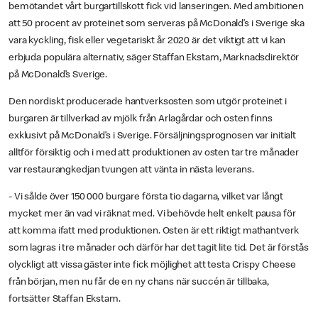
bemötandet vårt burgartillskott fick vid lanseringen. Med ambitionen
att 50 procent av proteinet som serveras på McDonald’s i Sverige ska
vara kyckling, fisk eller vegetariskt år 2020 är det viktigt att vi kan
erbjuda populära alternativ, säger Staffan Ekstam, Marknadsdirektör
på McDonald’s Sverige.
Den nordiskt producerade hantverksosten som utgör proteinet i
burgaren är tillverkad av mjölk från Arlagårdar och osten finns
exklusivt på McDonald’s i Sverige. Försäljningsprognosen var initialt
alltför försiktig och i med att produktionen av osten tar tre månader
var restaurangkedjan tvungen att vänta in nästa leverans.
- Vi sålde över 150 000 burgare första tio dagarna, vilket var långt
mycket mer än vad vi räknat med. Vi behövde helt enkelt pausa för
att komma ifatt med produktionen. Osten är ett riktigt mathantverk
som lagras i tre månader och därför har det tagit lite tid. Det är förstås
olyckligt att vissa gäster inte fick möjlighet att testa Crispy Cheese
från början, men nu får de en ny chans när succén är tillbaka,
fortsätter Staffan Ekstam.