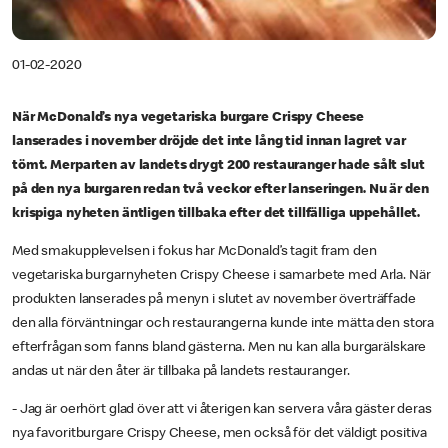
01-02-2020
När McDonald’s nya vegetariska burgare Crispy Cheese
lanserades i november dröjde det inte lång tid innan lagret var
tömt. Merparten av landets drygt 200 restauranger hade sålt slut
på den nya burgaren redan två veckor efter lanseringen. Nu är den
krispiga nyheten äntligen tillbaka efter det tillfälliga uppehållet.
Med smakupplevelsen i fokus har McDonald’s tagit fram den
vegetariska burgarnyheten Crispy Cheese i samarbete med Arla. När
produkten lanserades på menyn i slutet av november överträffade
den alla förväntningar och restaurangerna kunde inte mätta den stora
efterfrågan som fanns bland gästerna. Men nu kan alla burgarälskare
andas ut när den åter är tillbaka på landets restauranger.
­- Jag är oerhört glad över att vi återigen kan servera våra gäster deras
nya favoritburgare Crispy Cheese, men också för det väldigt positiva