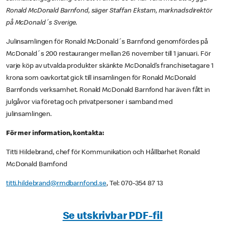
Ronald McDonald Barnfond, säger Staffan Ekstam, marknadsdirektör
på McDonald´s Sverige.
Julinsamlingen för Ronald McDonald´s Barnfond genomfördes på
McDonald´s 200 restauranger mellan 26 november till 1 januari. För
varje köp av utvalda produkter skänkte McDonald’s franchisetagare 1
krona som oavkortat gick till insamlingen för Ronald McDonald
Barnfonds verksamhet. Ronald McDonald Barnfond har även fått in
julgåvor via företag och privatpersoner i samband med
julinsamlingen.
För mer information, kontakta:
Titti Hildebrand, chef för Kommunikation och Hållbarhet Ronald
McDonald Barnfond
titti.hildebrand@rmdbarnfond.se
, Tel: 070-354 87 13
Se utskrivbar PDF-fil