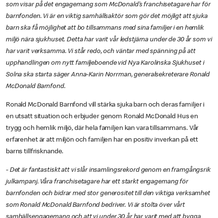
som visar på det engagemang som McDonald’s franchisetagare har för
barnfonden. Vi är en viktig samhällsaktör som gör det möjligt att sjuka
barn ska få möjlighet att bo tillsammans med sina familjer i en hemlik
miljö nära sjukhuset. Detta har varit vår ledstjärna under de 30 år som vi
har varit verksamma. Vi står redo, och väntar med spänning på att
upphandlingen om nytt familjeboende vid Nya Karolinska Sjukhuset i
Solna ska starta säger Anna-Karin Norrman, generalsekreterare Ronald
McDonald Barnfond.
Ronald McDonald Barnfond vill stärka sjuka barn och deras familjer i
en utsatt situation och erbjuder genom Ronald McDonald Hus en
trygg och hemlik miljö, där hela familjen kan vara tillsammans. Vår
erfarenhet är att miljön och familjen har en positiv inverkan på ett
barns tillfrisknande.
-
Det är fantastiskt att vi slår insamlingsrekord genom en framgångsrik
julkampanj. Våra franchisetagare har ett starkt engagemang för
barnfonden och bidrar med stor generositet till den viktiga verksamhet
som Ronald McDonald Barnfond bedriver. Vi är stolta över vårt
samhällsengagemang och att vi under 30 år har varit med att bygga