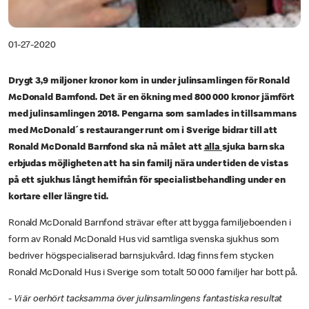
01-27-2020
Drygt 3,9 miljoner kronor kom in under julinsamlingen för Ronald
McDonald Barnfond. Det är en ökning med 800 000 kronor jämfört
med julinsamlingen 2018. Pengarna som samlades in tillsammans
med McDonald´s restauranger runt om i Sverige bidrar till att
Ronald McDonald Barnfond ska nå målet att
alla
sjuka barn ska
erbjudas möjligheten att ha sin familj nära under tiden de vistas
på ett sjukhus långt hemifrån för specialistbehandling under en
kortare eller längre tid.
Ronald McDonald Barnfond strävar efter att bygga familjeboenden i
form av Ronald McDonald Hus vid samtliga svenska sjukhus som
bedriver högspecialiserad barnsjukvård. Idag finns fem stycken
Ronald McDonald Hus i Sverige som totalt 50 000 familjer har bott på.
- Vi är oerhört tacksamma över julinsamlingens fantastiska resultat