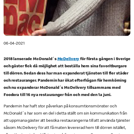
06-04-2021
2018 lanserade McDonald´s
McDelivery
för första gången i Sverige
och gäster fick då möjlighet att beställa hem sina favoritburgare
till dörren. Sedan dess har man expanderat tjänsten till fler städer
och restauranger. Pandemin har ökat efterfrågan för hemkörning
och nu expanderar McDonald´s McDelivery tillsammans med
Foodora till 16 nya restauranger från och med den 1a juni.
Pandemin har haft stor påverkan på konsumtionsmönster och
McDonald´s har som en del i detta ställt om sin kommunikation från
att uppmana gäster att besöka restaurangerna till att använda tjänster
såsom McDelivery för att få maten levererad hem till dörren istället,