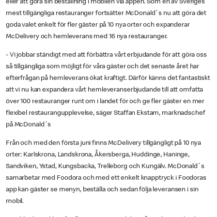
eller att göra sin beställning i mobilen via appen. Som en av Sveriges
mest tillgängliga restauranger fortsätter McDonald´s nu att göra det
goda valet enkelt för fler gäster på 10 nya orter och expanderar
McDelivery och hemleverans med 16 nya restauranger.
- Vi jobbar ständigt med att förbättra vårt erbjudande för att göra oss
så tillgängliga som möjligt för våra gäster och det senaste året har
efterfrågan på hemleverans ökat kraftigt. Därför känns det fantastiskt
att vi nu kan expandera vårt hemleveranserbjudande till att omfatta
över 100 restauranger runt om i landet för och ge fler gäster en mer
flexibel restaurangupplevelse, säger Staffan Ekstam, marknadschef
på McDonald´s
Från och med den första juni finns McDelivery tillgängligt på 10 nya
orter: Karlskrona, Landskrona, Åkersberga, Huddinge, Haninge,
Sandviken, Ystad, Kungsbacka, Trelleborg och Kungälv. McDonald´s
samarbetar med Foodora och med ett enkelt knapptryck i Foodoras
app kan gäster se menyn, beställa och sedan följa leveransen i sin
mobil.