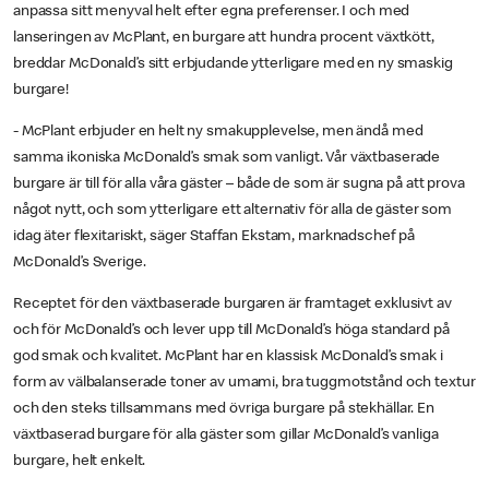
anpassa sitt menyval helt efter egna preferenser. I och med
lanseringen av McPlant, en burgare att hundra procent växtkött,
breddar McDonald’s sitt erbjudande ytterligare med en ny smaskig
burgare!
- McPlant erbjuder en helt ny smakupplevelse, men ändå med
samma ikoniska McDonald’s smak som vanligt. Vår växtbaserade
burgare är till för alla våra gäster – både de som är sugna på att prova
något nytt, och som ytterligare ett alternativ för alla de gäster som
idag äter flexitariskt,
säger Staffan Ekstam, marknadschef på
McDonald’s Sverige.
Receptet för den växtbaserade burgaren är framtaget exklusivt av
och för McDonald’s och lever upp till McDonald’s höga standard på
god smak och kvalitet. McPlant har en klassisk McDonald’s smak i
form av välbalanserade toner av umami, bra tuggmotstånd och textur
och den steks tillsammans med övriga burgare på stekhällar. En
växtbaserad burgare för alla gäster som gillar McDonald’s vanliga
burgare, helt enkelt.