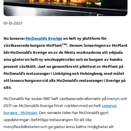
01-13-2021
Nu lanserar
McDonald’s Sverige
en helt ny plattform för
TM
växtbaserade burgare: McPlant
. Genom lanseringen av McPlant
blir McDonald’s Sverige en av de första marknaderna att erbjuda
sina gäster en helt ny smakupplevelse och en burgare av hundra
procent växtkött. Just nu genomförs ett pilottest av McPlant på
McDonald’s restauranger i Linköping och Helsingborg, med målet
att lansera burgaren vid alla McDonald’s restauranger i Sverige på
sikt.
McDonald’s har sedan 1997 haft växtbaserade alternativ på menyn och
2017 var McDonald’s Sverige först i världen med en helt
vegansk
burgare - McVegan
. Den senaste tiden har McDonald’s gjort
uppdateringar i befintliga restaurangen för att öka
menyflexibiliteteten och ge gäster ännu bättre möjligheter att