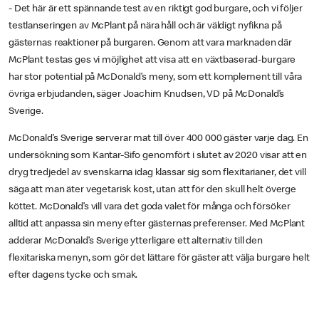
- Det här är ett spännande test av en riktigt god burgare, och vi följer
testlanseringen av McPlant på nära håll och är väldigt nyfikna på
gästernas reaktioner på burgaren. Genom att vara marknaden där
McPlant testas ges vi möjlighet att visa att en växtbaserad-burgare
har stor potential på McDonald’s meny, som ett komplement till våra
övriga erbjudanden, säger Joachim Knudsen, VD på McDonald’s
Sverige.
McDonald’s Sverige serverar mat till över 400 000 gäster varje dag. En
undersökning som Kantar-Sifo genomfört i slutet av 2020 visar att en
dryg tredjedel av svenskarna idag klassar sig som flexitarianer, det vill
säga att man äter vegetarisk kost, utan att för den skull helt överge
köttet. McDonald’s vill vara det goda valet för många och försöker
alltid att anpassa sin meny efter gästernas preferenser. Med McPlant
adderar McDonald’s Sverige ytterligare ett alternativ till den
flexitariska menyn, som gör det lättare för gäster att välja burgare helt
efter dagens tycke och smak.