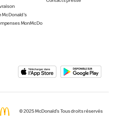
Contacts presse
vraison
e McDonald's
ompenses MonMcDo
© 2025 McDonald’s Tous droits réservés