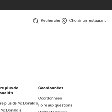
Recherche
Choisir un restaurant
re plus de
Coordonnées
nald’s
Coordonnées
re plus de McDonald’s
Foire aux questions
i McDonald's