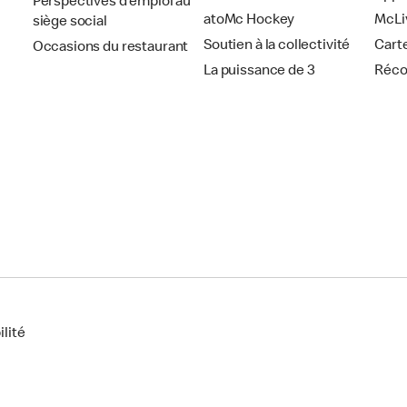
Perspectives d’emploi au
atoMc Hockey
McLi
siège social
Soutien à la collectivité
Cart
Occasions du restaurant
La puissance de 3
Réc
lité