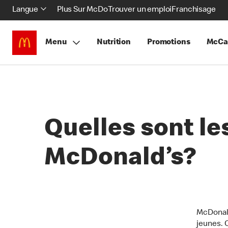
Langue
Plus Sur McDo
Trouver un emploi
Franchisage
Menu
Nutrition
Promotions
McCa
Quelles sont le
McDonald’s?
McDonald
jeunes. 