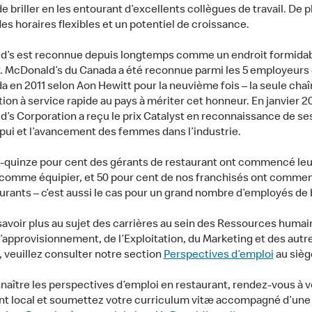
 briller en les entourant d’excellents collègues de travail. De p
es horaires flexibles et un potentiel de croissance.
’s est reconnue depuis longtemps comme un endroit formidab
er. McDonald’s du Canada a été reconnue parmi les 5 employeurs
a en 2011 selon Aon Hewitt pour la neuvième fois – la seule cha
ion à service rapide au pays à mériter cet honneur. En janvier 20
’s Corporation a reçu le prix Catalyst en reconnaissance de ses
ppui et l’avancement des femmes dans l’industrie.
-quinze pour cent des gérants de restaurant ont commencé leu
 comme équipier, et 50 pour cent de nos franchisés ont comme
aurants – c’est aussi le cas pour un grand nombre d’employés de
savoir plus au sujet des carrières au sein des Ressources humain
’approvisionnement, de l’Exploitation, du Marketing et des autr
, veuillez consulter notre section
Perspectives d’emploi
au siège
naître les perspectives d’emploi en restaurant, rendez-vous à v
nt local et soumettez votre curriculum vitæ accompagné d’une 