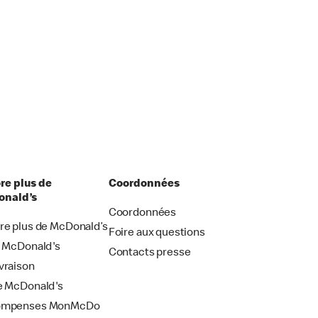
re plus de
Coordonnées
nald’s
Coordonnées
re plus de McDonald’s
Foire aux questions
i McDonald's
Contacts presse
vraison
e McDonald's
ompenses MonMcDo