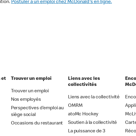
tion.
Postuler à un emploi chez McDonald's en ligne.
 et
Trouver un emploi
Liens avec les
Enco
collectivités
McDo
Trouver un emploi
Liens avec la collectivité
Enco
Nos employés
OMRM
Appl
Perspectives d’emploi au
atoMc Hockey
McLi
siège social
Soutien à la collectivité
Cart
Occasions du restaurant
La puissance de 3
Réc