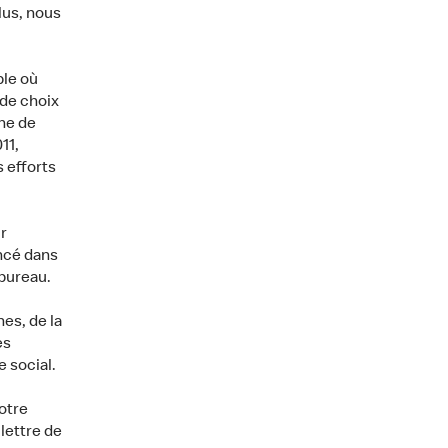
lus, nous
le où
 de choix
îne de
11,
 efforts
r
ncé dans
 bureau.
es, de la
es
 social.
otre
lettre de