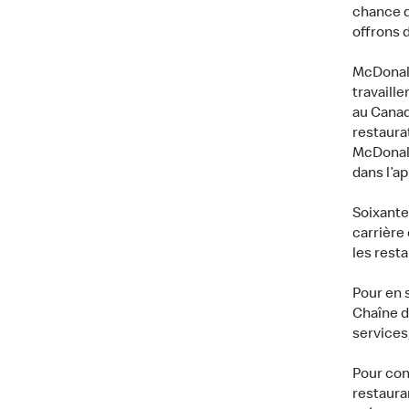
chance de
offrons d
McDonald
travaill
au Canad
restaurat
McDonald
dans l’a
Soixante
carrière
les rest
Pour en 
Chaîne d
services
Pour con
restaura