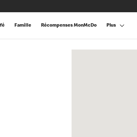
fé
Famille
Récompenses MonMcDo
Plus