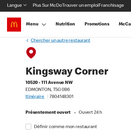
Langue
Plus Sur McDo
Trouver un emploi
Franchisage
Menu
Nutrition
Promotions
McCa
Chercher un autre restaurant
Kingsway Corner
10520 - 111 Avenue NW
EDMONTON, T5G 0B6
Itinéraire
7804148301
Présentement ouvert
•
Ouvert 24 h
Définir comme mon restaurant