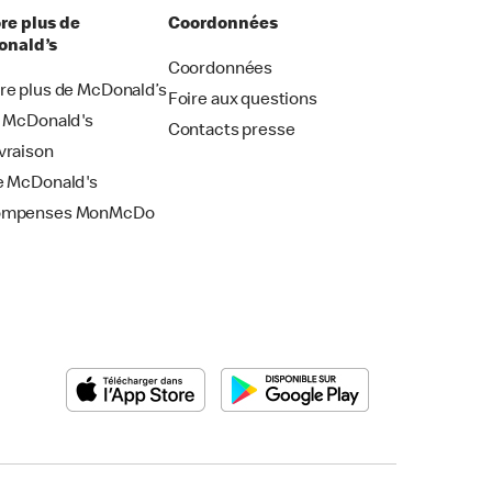
re plus de
Coordonnées
nald’s
Coordonnées
re plus de McDonald’s
Foire aux questions
i McDonald's
Contacts presse
vraison
e McDonald's
ompenses MonMcDo