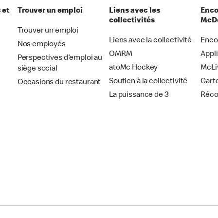
 et
Trouver un emploi
Liens avec les
Enco
collectivités
McDo
Trouver un emploi
Liens avec la collectivité
Enco
Nos employés
OMRM
Appl
Perspectives d’emploi au
atoMc Hockey
McLi
siège social
Soutien à la collectivité
Cart
Occasions du restaurant
La puissance de 3
Réc