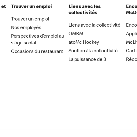
 et
Trouver un emploi
Liens avec les
Enco
collectivités
McDo
Trouver un emploi
Liens avec la collectivité
Enco
Nos employés
OMRM
Appl
Perspectives d’emploi au
atoMc Hockey
McLi
siège social
Soutien à la collectivité
Cart
Occasions du restaurant
La puissance de 3
Réc