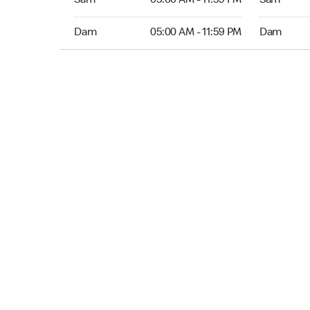
Sam
05:00 AM - 11:59 PM
Sam
Dim 05:00 AM to 11:59 PM
Dim 05:00 
Dam
05:00 AM - 11:59 PM
Dam