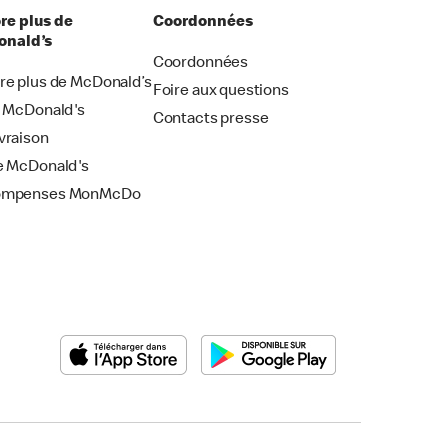
re plus de
Coordonnées
nald’s
Coordonnées
re plus de McDonald’s
Foire aux questions
i McDonald's
Contacts presse
vraison
e McDonald's
ompenses MonMcDo