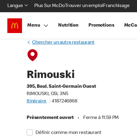
Langue
Plus Sur McDo
Trouver un emploi
Franchisage
Menu
Nutrition
Promotions
McCa
Chercher un autre restaurant
Rimouski
395, Boul. Saint-Germain Ouest
RIMOUSKI, G5L 3N5
Itinéraire
4187246868
Présentement ouvert
•
Ferme à 11:59 PM
Définir comme mon restaurant