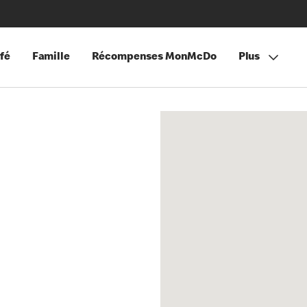
fé
Famille
Récompenses MonMcDo
Plus