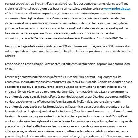
contact avec d'autres, incluant d'autres allergènes. Nous encourageons nos clients souffrant
d'allergies alimentaires ou ayant des besoins alimentaires spéciaux à visiter
www.mcdonalds.ca
,
où ils trouveront la liste des ingrédients, et à consulter leur médecin pour toute question
concernant leur régime alimentaire. Compte tenu de la nature très personnelle des allergies
alimentaires et de la sensibilité aux aliments, les médecins de nos clients sont les mieux placés
pour émettre des recommandations aux clients souffrant d'allergies alimentaires et ayant des
besoins alimentaires spéciaux. Si vous avez des questions sur nos aliments, veuillez
communiquer avec le Centre de service à la clientèle de McDonald's au 1 888 424-4622. Merci.
Les pourcentages de la valeur quotidienne (VQ) sont basés sur un régime de 2 000 calories. Vos
valeurs quotidiennes personnelles peuvent être plus élevées ou plus basses selon vos besoins en
calories.
Les boissons à base d'eau peuvent contenir d'autres minéraux selon l’approvisionnement local
en eau.
Les renseignements nutritionnels présentés sur ce site Web portent uniquement sur les
produits au menu offerts dans les restaurants McDonald’s au Canada. Certains produits ne sont
pas offerts dans tous les restaurants; les produits et les formulations en test, et les produits
offerts à l'échelle régionale ou pour une durée limitée n'ont pas été inclus. Les renseignements
nutritionnels sont issus de tests effectués par des laboratoires agréés, des ressources publiées
ou des renseignements offerts par les fournisseurs de McDonald's. Les renseignements
nutritionnels sont basés sur les formulations et l’assemblage standards des produits et sur les
formats (incluant la glace ajoutée dans les boissons). Tous les renseignements nutritionnels sont
basés sur les valeurs moyennes des ingrédients offerts par les fournisseurs de McDonald's et
sont arrondis selon les réglementations fédérales. Les variations des portions, des techniques de
préparation, des tests effectués sur les produits, des sources des fournisseurs ainsi que des
différences régionales et saisonnières peuvent influencer les valeurs nutritionnelles de chaque
produit. De plus, les formulations de nos produits changent périodiquement. Vous devriez vous