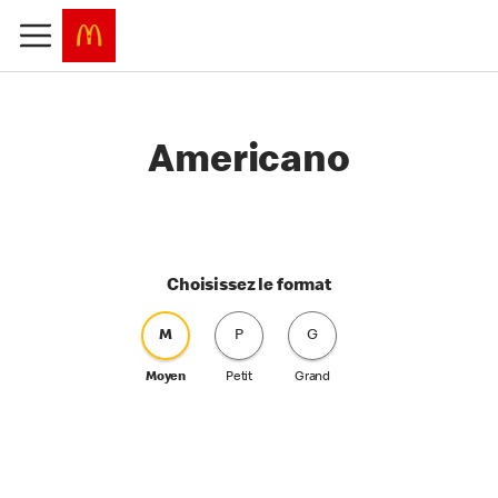
Americano
Choisissez le format
M
P
G
Moyen
Petit
Grand