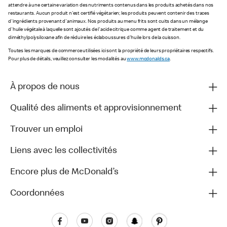
attendre à une certaine variation des nutriments contenus dans les produits achetés dans nos
restaurants. Aucun produit n'est certifié végétarien; les produits peuvent contenir des traces
d'ingrédients provenant d'animaux. Nos produits au menu frits sont cuits dans un mélange
d'huile végétale à laquelle sont ajoutés de l'acide citrique comme agent de traitement et du
diméthylpolysiloxane afin de réduire les éclaboussures d'huile lors de la cuisson.
Toutes les marques de commerce utilisées ici sont la propriété de leurs propriétaires respectifs.
Pour plus de détails, veuillez consulter les modalités au
www.mcdonalds.ca
.
À propos de nous
Qualité des aliments et approvisionnement
Trouver un emploi
Liens avec les collectivités
Encore plus de McDonald’s
Coordonnées