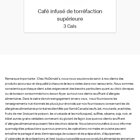
Café infusé de torréfaction
supérieure
3 calories
3 Cals
Remarque importante : Chez McDonald's, nous nous soucions de servir à nos clients des
produits savoureux et de qualité à chacune de leurs visites dans nos restaurants. Nous sommes
conscients que chaque client a des exigences et des besoins particuliers quant au choix de repas
ou de boisson consommés hors de son foyer, surtout nos clients souffrant d’allergies
alimentaires. Dans le cadre de notre engagement envers vous, nous fournissons les
renseignements nutritionnels les plus à jour énoncés par nos fournisseurs concernant les dix
allergènes alimentaires prioritaires identifiés par Santé Canada (œufs, lait, moutarde, arachides,
fruits de mer [incluant le poisson, les crustacés et les mollusques], sulfites, sésame, soja, noix, et
blé et autres grains céréaliers contenant du gluten) de façon à ce que nos clients souffrant
d'allergies alimentaires puissent faire des choix éclairés. Nous tenons toutefois à vous informer
que malgré les précautions que nous prenons, les opérations normales en cuisine peuvent
entraîner le partage d'aires d'entreposage, de cuisson et de préparation, d'équipement,
d'ustensiles et de présentoirs, et il est toujours possible que vos produits alimentaires entrent en