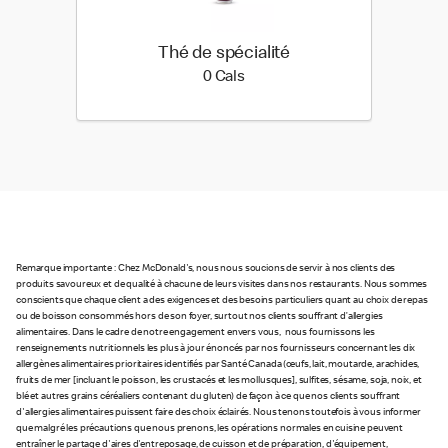
Thé de spécialité
0 calories
0 Cals
Remarque importante : Chez McDonald's, nous nous soucions de servir à nos clients des
produits savoureux et de qualité à chacune de leurs visites dans nos restaurants. Nous sommes
conscients que chaque client a des exigences et des besoins particuliers quant au choix de repas
ou de boisson consommés hors de son foyer, surtout nos clients souffrant d’allergies
alimentaires. Dans le cadre de notre engagement envers vous, nous fournissons les
renseignements nutritionnels les plus à jour énoncés par nos fournisseurs concernant les dix
allergènes alimentaires prioritaires identifiés par Santé Canada (œufs, lait, moutarde, arachides,
fruits de mer [incluant le poisson, les crustacés et les mollusques], sulfites, sésame, soja, noix, et
blé et autres grains céréaliers contenant du gluten) de façon à ce que nos clients souffrant
d'allergies alimentaires puissent faire des choix éclairés. Nous tenons toutefois à vous informer
que malgré les précautions que nous prenons, les opérations normales en cuisine peuvent
entraîner le partage d'aires d'entreposage, de cuisson et de préparation, d'équipement,