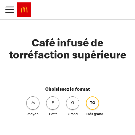
Café infusé de
torréfaction supérieure
Choisissez le format
M
P
G
TG
Moyen
Petit
Grand
Très grand