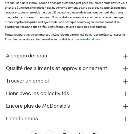
produit. De plus, les formulations de nos produits changent périodiquement. Vous devriez vous
attendre à une certaine variation des nutriments contenus dans les produits achetés dans nos
restaurants. Aucun produit n'est certifié végétarien; les produits peuvent contenir des traces
d'ingrédients provenant d'animaux. Nos produits au menu frits sont cuits dans un mélange
d'huile végétale à laquelle sont ajoutés de l'acide citrique comme agent de traitement et du
diméthylpolysiloxane afin de réduire les éclaboussures d'huile lors de la cuisson.
Toutes les marques de commerce utilisées ici sont la propriété de leurs propriétaires respectifs.
Pour plus de détails, veuillez consulter les modalités au
www.mcdonalds.ca
.
À propos de nous
Qualité des aliments et approvisionnement
Trouver un emploi
Liens avec les collectivités
Encore plus de McDonald’s
Coordonnées