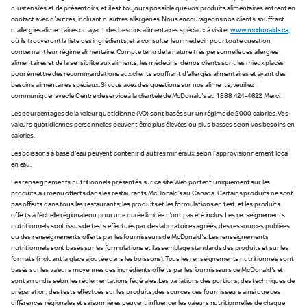
d'ustensiles et de présentoirs, et il est toujours possible que vos produits alimentaires entrent en
contact avec d'autres, incluant d'autres allergènes. Nous encourageons nos clients souffrant
d'allergies alimentaires ou ayant des besoins alimentaires spéciaux à visiter
www.mcdonalds.ca
,
où ils trouveront la liste des ingrédients, et à consulter leur médecin pour toute question
concernant leur régime alimentaire. Compte tenu de la nature très personnelle des allergies
alimentaires et de la sensibilité aux aliments, les médecins de nos clients sont les mieux placés
pour émettre des recommandations aux clients souffrant d'allergies alimentaires et ayant des
besoins alimentaires spéciaux. Si vous avez des questions sur nos aliments, veuillez
communiquer avec le Centre de service à la clientèle de McDonald's au 1 888 424-4622. Merci.
Les pourcentages de la valeur quotidienne (VQ) sont basés sur un régime de 2 000 calories. Vos
valeurs quotidiennes personnelles peuvent être plus élevées ou plus basses selon vos besoins en
calories.
Les boissons à base d'eau peuvent contenir d'autres minéraux selon l’approvisionnement local
en eau.
Les renseignements nutritionnels présentés sur ce site Web portent uniquement sur les
produits au menu offerts dans les restaurants McDonald’s au Canada. Certains produits ne sont
pas offerts dans tous les restaurants; les produits et les formulations en test, et les produits
offerts à l'échelle régionale ou pour une durée limitée n'ont pas été inclus. Les renseignements
nutritionnels sont issus de tests effectués par des laboratoires agréés, des ressources publiées
ou des renseignements offerts par les fournisseurs de McDonald's. Les renseignements
nutritionnels sont basés sur les formulations et l’assemblage standards des produits et sur les
formats (incluant la glace ajoutée dans les boissons). Tous les renseignements nutritionnels sont
basés sur les valeurs moyennes des ingrédients offerts par les fournisseurs de McDonald's et
sont arrondis selon les réglementations fédérales. Les variations des portions, des techniques de
préparation, des tests effectués sur les produits, des sources des fournisseurs ainsi que des
différences régionales et saisonnières peuvent influencer les valeurs nutritionnelles de chaque