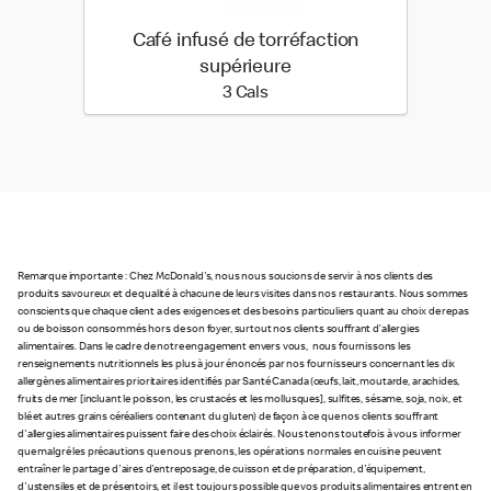
Café infusé de torréfaction
supérieure
3 calories
3 Cals
Remarque importante : Chez McDonald's, nous nous soucions de servir à nos clients des
produits savoureux et de qualité à chacune de leurs visites dans nos restaurants. Nous sommes
conscients que chaque client a des exigences et des besoins particuliers quant au choix de repas
ou de boisson consommés hors de son foyer, surtout nos clients souffrant d’allergies
alimentaires. Dans le cadre de notre engagement envers vous, nous fournissons les
renseignements nutritionnels les plus à jour énoncés par nos fournisseurs concernant les dix
allergènes alimentaires prioritaires identifiés par Santé Canada (œufs, lait, moutarde, arachides,
fruits de mer [incluant le poisson, les crustacés et les mollusques], sulfites, sésame, soja, noix, et
blé et autres grains céréaliers contenant du gluten) de façon à ce que nos clients souffrant
d'allergies alimentaires puissent faire des choix éclairés. Nous tenons toutefois à vous informer
que malgré les précautions que nous prenons, les opérations normales en cuisine peuvent
entraîner le partage d'aires d'entreposage, de cuisson et de préparation, d'équipement,
d'ustensiles et de présentoirs, et il est toujours possible que vos produits alimentaires entrent en