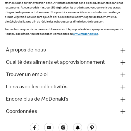
attendre à une certaine variation des nutriments contenus dans les produits achetés dans nos
restaurants. Aucun produit n'est certifié végétarien; les produits peuvent contenir des traces
d'ingrédients provenant d'animaux. Nos produits au menu frits sont cuits dans un mélange
d'huile végétale à laquelle sont ajoutés de l'acide citrique comme agent de traitement et du
diméthylpolysiloxane afin de réduire les éclaboussures d'huile lors de la cuisson.
Toutes les marques de commerce utilisées ici sont la propriété de leurs propriétaires respectifs.
Pour plus de détails, veuillez consulter les modalités au
www.mcdonalds.ca
.
À propos de nous
Qualité des aliments et approvisionnement
Trouver un emploi
Liens avec les collectivités
Encore plus de McDonald’s
Coordonnées