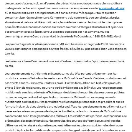
contact avec d'autres, incluant d'autres allergènes. Nous encourageons nos clients souffrant
d'allergies alimentaires ou ayant des besoins alimentaires spéciaux à visiter
www.mcdonalds.ca
,
où ils trouveront la liste des ingrédients, et à consulter leur médecin pour toute question
concernant leur régime alimentaire. Compte tenu de la nature très personnelle des allergies
alimentaires et de la sensibilité aux aliments, les médecins de nos clients sont les mieux placés
pour émettre des recommandations aux clients souffrant d'allergies alimentaires et ayant des
besoins alimentaires spéciaux. Si vous avez des questions sur nos aliments, veuillez
communiquer avec le Centre de service à la clientèle de McDonald's au 1 888 424-4622. Merci.
Les pourcentages de la valeur quotidienne (VQ) sont basés sur un régime de 2 000 calories. Vos
valeurs quotidiennes personnelles peuvent être plus élevées ou plus basses selon vos besoins en
calories.
Les boissons à base d'eau peuvent contenir d'autres minéraux selon l’approvisionnement local
en eau.
Les renseignements nutritionnels présentés sur ce site Web portent uniquement sur les
produits au menu offerts dans les restaurants McDonald’s au Canada. Certains produits ne sont
pas offerts dans tous les restaurants; les produits et les formulations en test, et les produits
offerts à l'échelle régionale ou pour une durée limitée n'ont pas été inclus. Les renseignements
nutritionnels sont issus de tests effectués par des laboratoires agréés, des ressources publiées
ou des renseignements offerts par les fournisseurs de McDonald's. Les renseignements
nutritionnels sont basés sur les formulations et l’assemblage standards des produits et sur les
formats (incluant la glace ajoutée dans les boissons). Tous les renseignements nutritionnels sont
basés sur les valeurs moyennes des ingrédients offerts par les fournisseurs de McDonald's et
sont arrondis selon les réglementations fédérales. Les variations des portions, des techniques de
préparation, des tests effectués sur les produits, des sources des fournisseurs ainsi que des
différences régionales et saisonnières peuvent influencer les valeurs nutritionnelles de chaque
produit. De plus, les formulations de nos produits changent périodiquement. Vous devriez vous