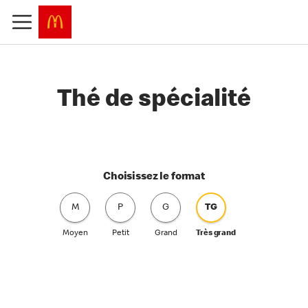
Thé de spécialité
Choisissez le format
M
P
G
TG
Moyen
Petit
Grand
Très grand