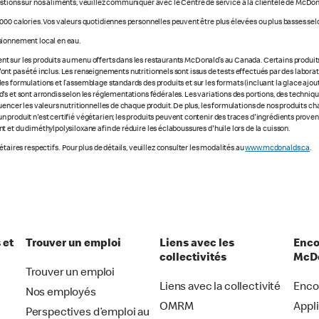
stions sur nos aliments, veuillez communiquer avec le Centre de service à la clientèle de McDon
000 calories. Vos valeurs quotidiennes personnelles peuvent être plus élevées ou plus basses selo
sionnement local en eau.
 sur les produits au menu offerts dans les restaurants McDonald’s au Canada. Certains produits ne
e n'ont pas été inclus. Les renseignements nutritionnels sont issus de tests effectués par des labo
s formulations et l’assemblage standards des produits et sur les formats (incluant la glace ajout
s et sont arrondis selon les réglementations fédérales. Les variations des portions, des technique
luencer les valeurs nutritionnelles de chaque produit. De plus, les formulations de nos produits 
 produit n'est certifié végétarien; les produits peuvent contenir des traces d'ingrédients prove
 et du diméthylpolysiloxane afin de réduire les éclaboussures d'huile lors de la cuisson.
taires respectifs. Pour plus de détails, veuillez consulter les modalités au
www.mcdonalds.ca
.
 et
Trouver un emploi
Liens avec les
Enco
collectivités
McDo
Trouver un emploi
Liens avec la collectivité
Enco
Nos employés
OMRM
Appl
Perspectives d’emploi au