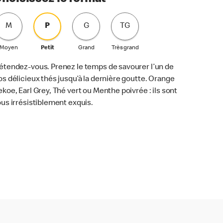
M
P
G
TG
Moyen
Petit
Grand
Très grand
étendez-vous. Prenez le temps de savourer l’un de
os délicieux thés jusqu’à la dernière goutte. Orange
ekoe, Earl Grey, Thé vert ou Menthe poivrée : ils sont
ous irrésistiblement exquis.