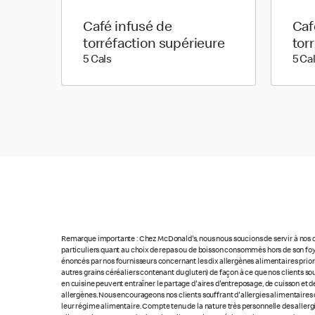
Café infusé de
Caf
torréfaction supérieure
tor
5 calories
5 Cals
5 Ca
Remarque importante : Chez McDonald's, nous nous soucions de servir à nos cl
particuliers quant au choix de repas ou de boisson consommés hors de son foye
énoncés par nos fournisseurs concernant les dix allergènes alimentaires priorita
autres grains céréaliers contenant du gluten) de façon à ce que nos clients so
en cuisine peuvent entraîner le partage d'aires d'entreposage, de cuisson et de
allergènes. Nous encourageons nos clients souffrant d'allergies alimentaires 
leur régime alimentaire. Compte tenu de la nature très personnelle des allerg