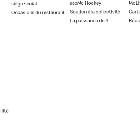
atoMc Hockey
McLi
siège social
Soutien à la collectivité
Cart
Occasions du restaurant
La puissance de 3
Réc
lité