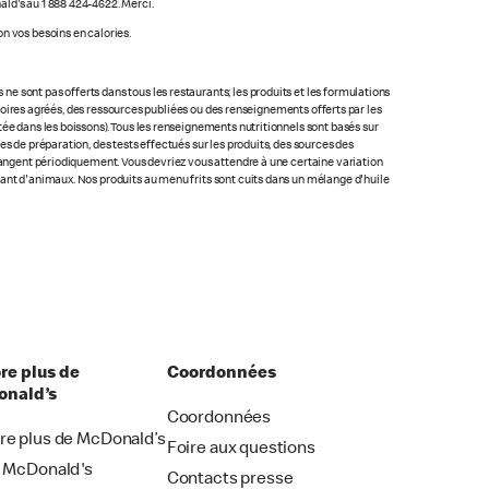
ald's au 1 888 424-4622. Merci.
n vos besoins en calories.
 sont pas offerts dans tous les restaurants; les produits et les formulations
ratoires agréés, des ressources publiées ou des renseignements offerts par les
ée dans les boissons). Tous les renseignements nutritionnels sont basés sur
s de préparation, des tests effectués sur les produits, des sources des
changent périodiquement. Vous devriez vous attendre à une certaine variation
nant d'animaux. Nos produits au menu frits sont cuits dans un mélange d'huile
re plus de
Coordonnées
nald’s
Coordonnées
re plus de McDonald’s
Foire aux questions
i McDonald's
Contacts presse