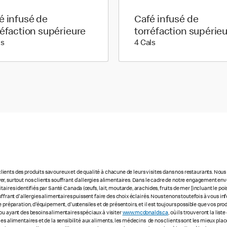
é infusé de
Café infusé de
réfaction supérieure
torréfaction supérie
5 calories
4 calories
ls
4 Cals
ients des produits savoureux et de qualité à chacune de leurs visites dans nos restaurants. No
r, surtout nos clients souffrant d’allergies alimentaires. Dans le cadre de notre engagement enve
ires identifiés par Santé Canada (œufs, lait, moutarde, arachides, fruits de mer [incluant le poisso
uffrant d'allergies alimentaires puissent faire des choix éclairés. Nous tenons toutefois à vous
 préparation, d'équipement, d'ustensiles et de présentoirs, et il est toujours possible que vos pr
ou ayant des besoins alimentaires spéciaux à visiter
www.mcdonalds.ca
, où ils trouveront la li
ies alimentaires et de la sensibilité aux aliments, les médecins de nos clients sont les mieux p