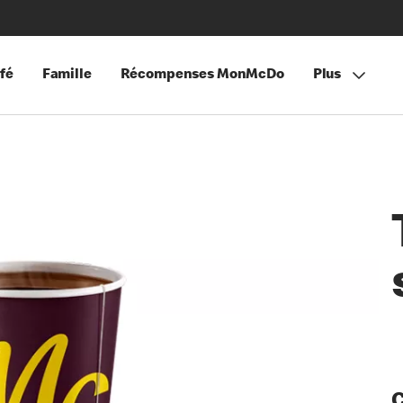
fé
Famille
Récompenses MonMcDo
Plus
C