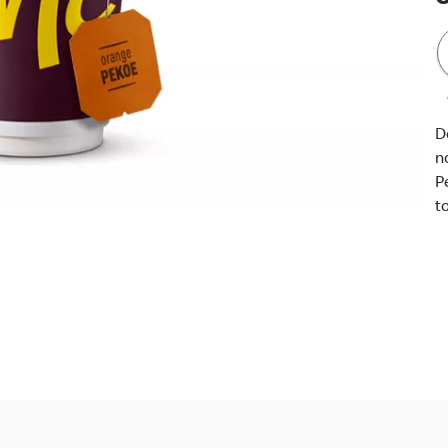
D
n
P
t