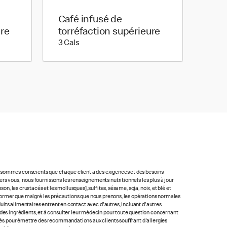
Café infusé de
ure
torréfaction supérieure
3 calories
3 Cals
us sommes conscients que chaque client a des exigences et des besoins
rs vous, nous fournissons les renseignements nutritionnels les plus à jour
n, les crustacés et les mollusques], sulfites, sésame, soja, noix, et blé et
 informer que malgré les précautions que nous prenons, les opérations normales
oduits alimentaires entrent en contact avec d'autres, incluant d'autres
ste des ingrédients, et à consulter leur médecin pour toute question concernant
lacés pour émettre des recommandations aux clients souffrant d'allergies