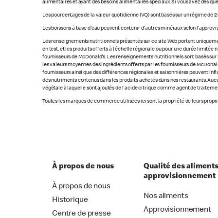
alimentaires et ayant des besoins alimentaires spéciaux. Si vous avez des que
Les pourcentages de la valeur quotidienne (VQ) sont basés sur un régime de 2 
Les boissons à base d'eau peuvent contenir d'autres minéraux selon l’approvi
Les renseignements nutritionnels présentés sur ce site Web portent uniquement
en test, et les produits offerts à l'échelle régionale ou pour une durée limité
fournisseurs de McDonald's. Les renseignements nutritionnels sont basés sur le
les valeurs moyennes des ingrédients offerts par les fournisseurs de McDonald'
fournisseurs ainsi que des différences régionales et saisonnières peuvent inf
des nutriments contenus dans les produits achetés dans nos restaurants. Aucun
végétale à laquelle sont ajoutés de l'acide citrique comme agent de traitement
Toutes les marques de commerce utilisées ici sont la propriété de leurs proprié
À propos de nous
Qualité des aliments
approvisionnement
À propos de nous
Nos aliments
Historique
Approvisionnement
Centre de presse