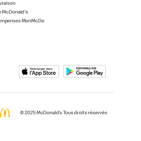
vraison
e McDonald's
ompenses MonMcDo
© 2025 McDonald’s Tous droits réservés