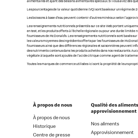
alimentaires et ayant des besoins alimentaires spéciaux. Si vous avez des que
Les pourcentages de la valeur quotidienne (VQ) sont basés sur un régime de 2 
Les boissons à base d'eau peuvent contenir d'autres minéraux selon l’approvi
Les renseignements nutritionnels présentés sur ce site Web portent uniquement
en test, et les produits offerts à l'échelle régionale ou pour une durée limité
fournisseurs de McDonald's. Les renseignements nutritionnels sont basés sur le
les valeurs moyennes des ingrédients offerts par les fournisseurs de McDonald'
fournisseurs ainsi que des différences régionales et saisonnières peuvent inf
des nutriments contenus dans les produits achetés dans nos restaurants. Aucun
végétale à laquelle sont ajoutés de l'acide citrique comme agent de traitement
Toutes les marques de commerce utilisées ici sont la propriété de leurs proprié
À propos de nous
Qualité des aliments
approvisionnement
À propos de nous
Nos aliments
Historique
Approvisionnement
Centre de presse