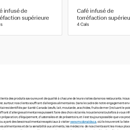
é infusé de
Café infusé de
réfaction supérieure
torréfaction supérie
5 calories
4 calories
ls
4 Cals
ients des produits savoureux et de qualité à chacune de leurs visites dans nos restaurants. No
r, surtout nos clients souffrant d’allergies alimentaires. Dans le cadre de notre engagement enve
ires identifiés par Santé Canada (œufs, lait, moutarde, arachides, fruits de mer [incluant le poisso
uffrant d'allergies alimentaires puissent faire des choix éclairés. Nous tenons toutefois à vous
 préparation, d'équipement, d'ustensiles et de présentoirs, et il est toujours possible que vos pr
ou ayant des besoins alimentaires spéciaux à visiter
www.mcdonalds.ca
, où ils trouveront la li
ies alimentaires et de la sensibilité aux aliments, les médecins de nos clients sont les mieux p