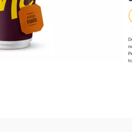
D
n
P
t