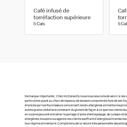
Café infusé de
Caf
torréfaction supérieure
tor
5 calories
5 Cals
5 Ca
Remarque importante : Chez McDonald's, nous nous soucions de servir à nos cl
particuliers quant au choix de repas ou de boisson consommés hors de son foye
énoncés par nos fournisseurs concernant les dix allergènes alimentaires priorita
autres grains céréaliers contenant du gluten) de façon à ce que nos clients so
en cuisine peuvent entraîner le partage d'aires d'entreposage, de cuisson et de
allergènes. Nous encourageons nos clients souffrant d'allergies alimentaires 
leur régime alimentaire. Compte tenu de la nature très personnelle des allerg