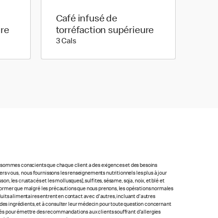
Café infusé de
ure
torréfaction supérieure
3 calories
3 Cals
us sommes conscients que chaque client a des exigences et des besoins
rs vous, nous fournissons les renseignements nutritionnels les plus à jour
n, les crustacés et les mollusques], sulfites, sésame, soja, noix, et blé et
 informer que malgré les précautions que nous prenons, les opérations normales
oduits alimentaires entrent en contact avec d'autres, incluant d'autres
ste des ingrédients, et à consulter leur médecin pour toute question concernant
lacés pour émettre des recommandations aux clients souffrant d'allergies