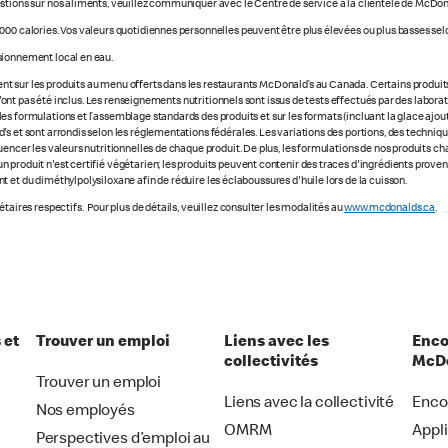
stions sur nos aliments, veuillez communiquer avec le Centre de service à la clientèle de McDon
000 calories. Vos valeurs quotidiennes personnelles peuvent être plus élevées ou plus basses selo
sionnement local en eau.
 sur les produits au menu offerts dans les restaurants McDonald’s au Canada. Certains produits ne
e n'ont pas été inclus. Les renseignements nutritionnels sont issus de tests effectués par des labo
s formulations et l’assemblage standards des produits et sur les formats (incluant la glace ajout
s et sont arrondis selon les réglementations fédérales. Les variations des portions, des technique
luencer les valeurs nutritionnelles de chaque produit. De plus, les formulations de nos produits 
 produit n'est certifié végétarien; les produits peuvent contenir des traces d'ingrédients prove
 et du diméthylpolysiloxane afin de réduire les éclaboussures d'huile lors de la cuisson.
taires respectifs. Pour plus de détails, veuillez consulter les modalités au
www.mcdonalds.ca
.
 et
Trouver un emploi
Liens avec les
Enco
collectivités
McDo
Trouver un emploi
Liens avec la collectivité
Enco
Nos employés
OMRM
Appl
Perspectives d’emploi au