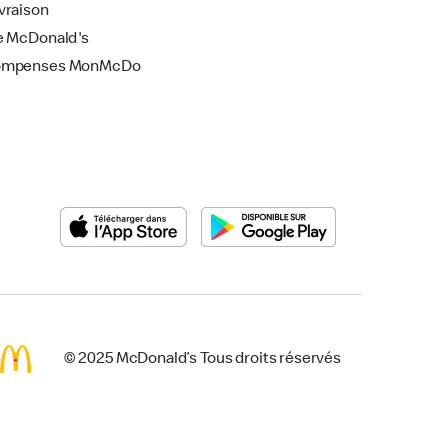
vraison
e McDonald's
ompenses MonMcDo
© 2025 McDonald’s Tous droits réservés