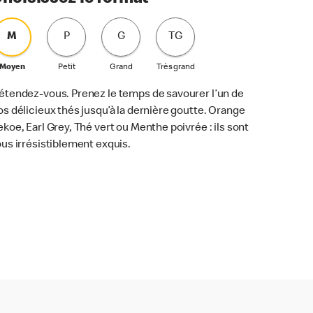
M
P
G
TG
Moyen
Petit
Grand
Très grand
étendez-vous. Prenez le temps de savourer l’un de
os délicieux thés jusqu’à la dernière goutte. Orange
ekoe, Earl Grey, Thé vert ou Menthe poivrée : ils sont
ous irrésistiblement exquis.