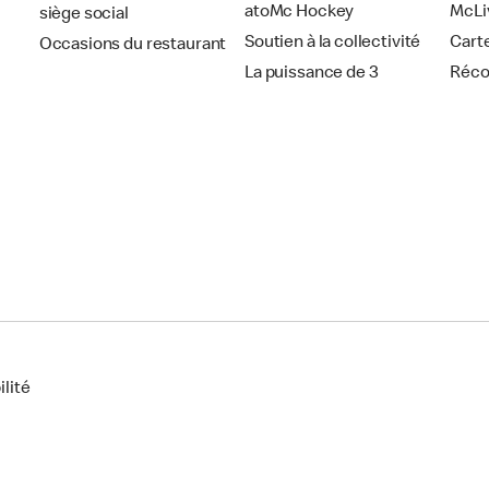
atoMc Hockey
McLi
siège social
Soutien à la collectivité
Cart
Occasions du restaurant
La puissance de 3
Réc
lité