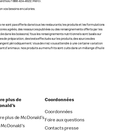
ald's au 1 888 424-4622. Merci.
n vos besoins en calories.
 sont pas offerts dans tous les restaurants; les produits et les formulations
ratoires agréés, des ressources publiées ou des renseignements offerts par les
ée dans les boissons). Tous les renseignements nutritionnels sont basés sur
s de préparation, des tests effectués sur les produits, des sources des
changent périodiquement. Vous devriez vous attendre à une certaine variation
nant d'animaux. Nos produits au menu frits sont cuits dans un mélange d'huile
re plus de
Coordonnées
nald’s
Coordonnées
re plus de McDonald’s
Foire aux questions
i McDonald's
Contacts presse