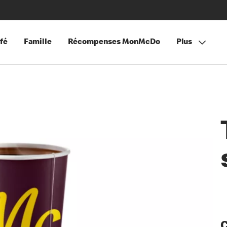
fé
Famille
Récompenses MonMcDo
Plus
C