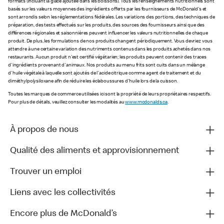
formats (incluant la glace ajoutée dans les boissons). Tous les renseignements nutritionnels sont
basés sur les valeurs moyennes des ingrédients offerts par les fournisseurs de McDonald's et
sont arrondis selon les réglementations fédérales. Les variations des portions, des techniques de
préparation, des tests effectués sur les produits, des sources des fournisseurs ainsi que des
différences régionales et saisonnières peuvent influencer les valeurs nutritionnelles de chaque
produit. De plus, les formulations de nos produits changent périodiquement. Vous devriez vous
attendre à une certaine variation des nutriments contenus dans les produits achetés dans nos
restaurants. Aucun produit n'est certifié végétarien; les produits peuvent contenir des traces
d'ingrédients provenant d'animaux. Nos produits au menu frits sont cuits dans un mélange
d'huile végétale à laquelle sont ajoutés de l'acide citrique comme agent de traitement et du
diméthylpolysiloxane afin de réduire les éclaboussures d'huile lors de la cuisson.
Toutes les marques de commerce utilisées ici sont la propriété de leurs propriétaires respectifs.
Pour plus de détails, veuillez consulter les modalités au
www.mcdonalds.ca
.
À propos de nous
Qualité des aliments et approvisionnement
Trouver un emploi
Liens avec les collectivités
Encore plus de McDonald’s