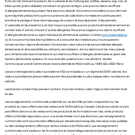
fruits de mer [incluant le poisson, les crustacés et les mollusques], sulfites, sésame, soja, noix, et
blé et autres grains céréaliers contenant du gluten) de façon à ce que nos clients souffrant
d'allergies alimentaires puissent faire des choix éclairés. Nous tenons toutefois à vous informer
que malgré les précautions que nous prenons, les opérations normales en cuisine peuvent
entraîner le partage d'aires d'entreposage, de cuisson et de préparation, d'équipement,
d'ustensiles et de présentoirs, et il est toujours possible que vos produits alimentaires entrent en
contact avec d'autres, incluant d'autres allergènes. Nous encourageons nos clients souffrant
d'allergies alimentaires ou ayant des besoins alimentaires spéciaux à visiter
www.mcdonalds.ca
,
où ils trouveront la liste des ingrédients, et à consulter leur médecin pour toute question
concernant leur régime alimentaire. Compte tenu de la nature très personnelle des allergies
alimentaires et de la sensibilité aux aliments, les médecins de nos clients sont les mieux placés
pour émettre des recommandations aux clients souffrant d'allergies alimentaires et ayant des
besoins alimentaires spéciaux. Si vous avez des questions sur nos aliments, veuillez
communiquer avec le Centre de service à la clientèle de McDonald's au 1 888 424-4622. Merci.
Les pourcentages de la valeur quotidienne (VQ) sont basés sur un régime de 2 000 calories. Vos
valeurs quotidiennes personnelles peuvent être plus élevées ou plus basses selon vos besoins en
calories.
Les boissons à base d'eau peuvent contenir d'autres minéraux selon l’approvisionnement local
en eau.
Les renseignements nutritionnels présentés sur ce site Web portent uniquement sur les
produits au menu offerts dans les restaurants McDonald’s au Canada. Certains produits ne sont
pas offerts dans tous les restaurants; les produits et les formulations en test, et les produits
offerts à l'échelle régionale ou pour une durée limitée n'ont pas été inclus. Les renseignements
nutritionnels sont issus de tests effectués par des laboratoires agréés, des ressources publiées
ou des renseignements offerts par les fournisseurs de McDonald's. Les renseignements
nutritionnels sont basés sur les formulations et l’assemblage standards des produits et sur les