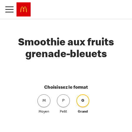
Smoothie aux fruits
grenade-bleuets
Choisissez le format
M
P
G
Moyen
Petit
Grand