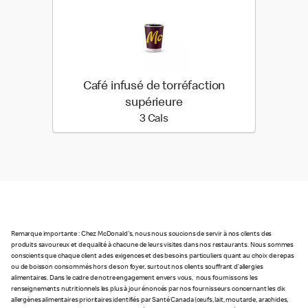
Café infusé de torréfaction
supérieure
3 calories
3 Cals
Remarque importante : Chez McDonald's, nous nous soucions de servir à nos clients des
produits savoureux et de qualité à chacune de leurs visites dans nos restaurants. Nous sommes
conscients que chaque client a des exigences et des besoins particuliers quant au choix de repas
ou de boisson consommés hors de son foyer, surtout nos clients souffrant d’allergies
alimentaires. Dans le cadre de notre engagement envers vous, nous fournissons les
renseignements nutritionnels les plus à jour énoncés par nos fournisseurs concernant les dix
allergènes alimentaires prioritaires identifiés par Santé Canada (œufs, lait, moutarde, arachides,