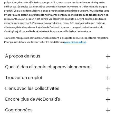
préparation, des tests effectués sur les produits, des sources des fournisseurs ainsi que des
différences régionales et saisonnières peuvent influencer les valeurs nutritionnelles de chaque
produit. De plus, les formulations de nos produits changent périodiquement. Vous devriez vous
attendre à une certaine variation des nutriments contenus dans les produits achetés dans nos
restaurants. Aucun produit n'est certifié végétarien; les produits peuvent contenir des traces
d'ingrédients provenant d'animaux. Nos produits au menu frits sont cuits dans un mélange
d'huile végétale à laquelle sont ajoutés de l'acide citrique comme agent de traitement et du
diméthylpolysiloxane afin de réduire les éclaboussures d'huile lors de la cuisson.
Toutes les marques de commerce utilisées ici sont la propriété de leurs propriétaires respectifs.
Pour plus de détails, veuillez consulter les modalités au
www.mcdonalds.ca
.
À propos de nous
Qualité des aliments et approvisionnement
Trouver un emploi
Liens avec les collectivités
Encore plus de McDonald’s
Coordonnées