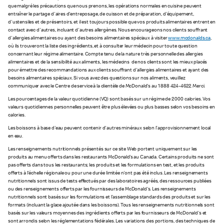
que malgré les précautions que nous prenons, les opérations normales en cuisine peuvent
entraîner le partage d'aires d'entreposage, de cuisson et de préparation, d'équipement,
d'ustensiles et de présentoirs, et il est toujours possible que vos produits alimentaires entrent en
contact avec d'autres, incluant d'autres allergènes. Nous encourageons nos clients souffrant
d'allergies alimentaires ou ayant des besoins alimentaires spéciaux à visiter
www.mcdonalds.ca
,
où ils trouveront la liste des ingrédients, et à consulter leur médecin pour toute question
concernant leur régime alimentaire. Compte tenu de la nature très personnelle des allergies
alimentaires et de la sensibilité aux aliments, les médecins de nos clients sont les mieux placés
pour émettre des recommandations aux clients souffrant d'allergies alimentaires et ayant des
besoins alimentaires spéciaux. Si vous avez des questions sur nos aliments, veuillez
communiquer avec le Centre de service à la clientèle de McDonald's au 1 888 424-4622. Merci.
Les pourcentages de la valeur quotidienne (VQ) sont basés sur un régime de 2 000 calories. Vos
valeurs quotidiennes personnelles peuvent être plus élevées ou plus basses selon vos besoins en
calories.
Les boissons à base d'eau peuvent contenir d'autres minéraux selon l’approvisionnement local
en eau.
Les renseignements nutritionnels présentés sur ce site Web portent uniquement sur les
produits au menu offerts dans les restaurants McDonald’s au Canada. Certains produits ne sont
pas offerts dans tous les restaurants; les produits et les formulations en test, et les produits
offerts à l'échelle régionale ou pour une durée limitée n'ont pas été inclus. Les renseignements
nutritionnels sont issus de tests effectués par des laboratoires agréés, des ressources publiées
ou des renseignements offerts par les fournisseurs de McDonald's. Les renseignements
nutritionnels sont basés sur les formulations et l’assemblage standards des produits et sur les
formats (incluant la glace ajoutée dans les boissons). Tous les renseignements nutritionnels sont
basés sur les valeurs moyennes des ingrédients offerts par les fournisseurs de McDonald's et
sont arrondis selon les réglementations fédérales. Les variations des portions, des techniques de