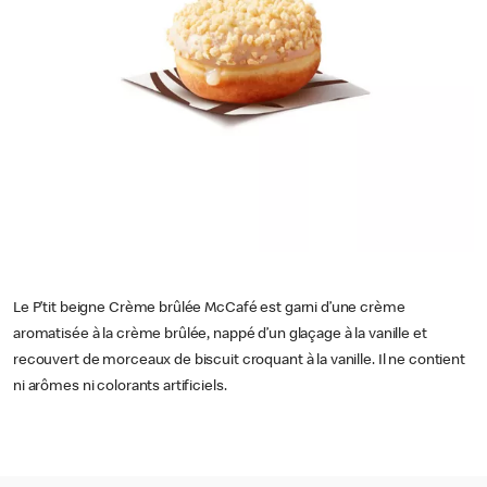
Le P’tit beigne Crème brûlée McCafé est garni d’une crème
aromatisée à la crème brûlée, nappé d’un glaçage à la vanille et
recouvert de morceaux de biscuit croquant à la vanille. Il ne contient
ni arômes ni colorants artificiels.