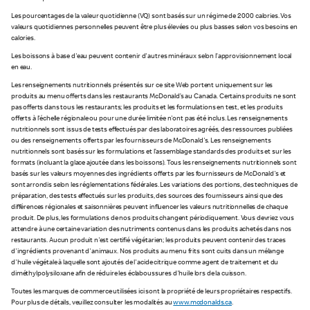
Les pourcentages de la valeur quotidienne (VQ) sont basés sur un régime de 2 000 calories. Vos
valeurs quotidiennes personnelles peuvent être plus élevées ou plus basses selon vos besoins en
calories.
Les boissons à base d'eau peuvent contenir d'autres minéraux selon l’approvisionnement local
en eau.
Les renseignements nutritionnels présentés sur ce site Web portent uniquement sur les
produits au menu offerts dans les restaurants McDonald’s au Canada. Certains produits ne sont
pas offerts dans tous les restaurants; les produits et les formulations en test, et les produits
offerts à l'échelle régionale ou pour une durée limitée n'ont pas été inclus. Les renseignements
nutritionnels sont issus de tests effectués par des laboratoires agréés, des ressources publiées
ou des renseignements offerts par les fournisseurs de McDonald's. Les renseignements
nutritionnels sont basés sur les formulations et l’assemblage standards des produits et sur les
formats (incluant la glace ajoutée dans les boissons). Tous les renseignements nutritionnels sont
basés sur les valeurs moyennes des ingrédients offerts par les fournisseurs de McDonald's et
sont arrondis selon les réglementations fédérales. Les variations des portions, des techniques de
préparation, des tests effectués sur les produits, des sources des fournisseurs ainsi que des
différences régionales et saisonnières peuvent influencer les valeurs nutritionnelles de chaque
produit. De plus, les formulations de nos produits changent périodiquement. Vous devriez vous
attendre à une certaine variation des nutriments contenus dans les produits achetés dans nos
restaurants. Aucun produit n'est certifié végétarien; les produits peuvent contenir des traces
d'ingrédients provenant d'animaux. Nos produits au menu frits sont cuits dans un mélange
d'huile végétale à laquelle sont ajoutés de l'acide citrique comme agent de traitement et du
diméthylpolysiloxane afin de réduire les éclaboussures d'huile lors de la cuisson.
Toutes les marques de commerce utilisées ici sont la propriété de leurs propriétaires respectifs.
Pour plus de détails, veuillez consulter les modalités au
www.mcdonalds.ca
.