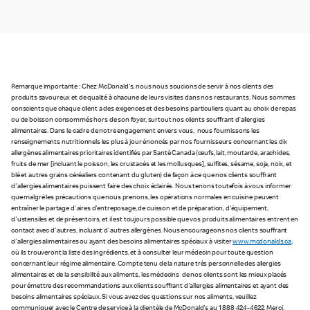
Remarque importante : Chez McDonald's, nous nous soucions de servir à nos clients des
produits savoureux et de qualité à chacune de leurs visites dans nos restaurants. Nous sommes
conscients que chaque client a des exigences et des besoins particuliers quant au choix de repas
ou de boisson consommés hors de son foyer, surtout nos clients souffrant d’allergies
alimentaires. Dans le cadre de notre engagement envers vous, nous fournissons les
renseignements nutritionnels les plus à jour énoncés par nos fournisseurs concernant les dix
allergènes alimentaires prioritaires identifiés par Santé Canada (œufs, lait, moutarde, arachides,
fruits de mer [incluant le poisson, les crustacés et les mollusques], sulfites, sésame, soja, noix, et
blé et autres grains céréaliers contenant du gluten) de façon à ce que nos clients souffrant
d'allergies alimentaires puissent faire des choix éclairés. Nous tenons toutefois à vous informer
que malgré les précautions que nous prenons, les opérations normales en cuisine peuvent
entraîner le partage d'aires d'entreposage, de cuisson et de préparation, d'équipement,
d'ustensiles et de présentoirs, et il est toujours possible que vos produits alimentaires entrent en
contact avec d'autres, incluant d'autres allergènes. Nous encourageons nos clients souffrant
d'allergies alimentaires ou ayant des besoins alimentaires spéciaux à visiter
www.mcdonalds.ca
,
où ils trouveront la liste des ingrédients, et à consulter leur médecin pour toute question
concernant leur régime alimentaire. Compte tenu de la nature très personnelle des allergies
alimentaires et de la sensibilité aux aliments, les médecins de nos clients sont les mieux placés
pour émettre des recommandations aux clients souffrant d'allergies alimentaires et ayant des
besoins alimentaires spéciaux. Si vous avez des questions sur nos aliments, veuillez
communiquer avec le Centre de service à la clientèle de McDonald's au 1 888 424-4622. Merci.