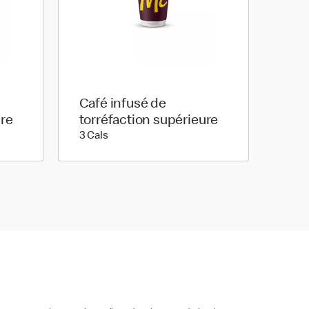
Café infusé de
ure
torréfaction supérieure
3 calories
3 Cals