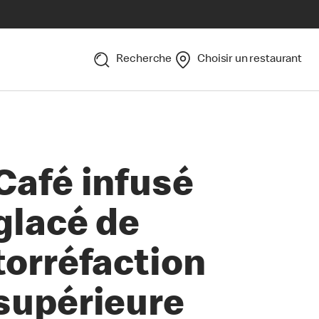
Recherche
Choisir un restaurant
Café infusé
glacé de
torréfaction
supérieure