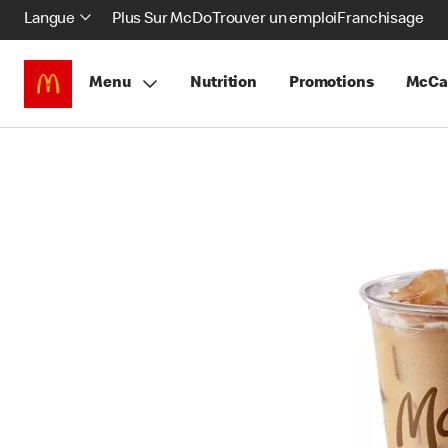
Langue
Plus Sur McDo
Trouver un emploi
Franchisage
Menu
Nutrition
Promotions
McCa