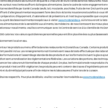
ients des produits savoureux et de qualité à chacune de leurs visites dans nos restaurants. No
r, surtout nos clients souffrant d’allergies alimentaires. Dans le cadre de notre engagement enve
ires identifiés par Santé Canada (œufs, lait, moutarde, arachides, fruits de mer [incluant le poisso
uffrant d'allergies alimentaires puissent faire des choix éclairés. Nous tenons toutefois à vous
 préparation, d'équipement, d'ustensiles et de présentoirs, et il est toujours possible que vos pr
ou ayant des besoins alimentaires spéciaux à visiter
www.mcdonalds.ca
, où ils trouveront la li
ies alimentaires et de la sensibilité aux aliments, les médecins de nos clients sont les mieux p
stions sur nos aliments, veuillez communiquer avec le Centre de service à la clientèle de McDon
000 calories. Vos valeurs quotidiennes personnelles peuvent être plus élevées ou plus basses selo
sionnement local en eau.
 sur les produits au menu offerts dans les restaurants McDonald’s au Canada. Certains produits ne
e n'ont pas été inclus. Les renseignements nutritionnels sont issus de tests effectués par des labo
s formulations et l’assemblage standards des produits et sur les formats (incluant la glace ajout
s et sont arrondis selon les réglementations fédérales. Les variations des portions, des technique
luencer les valeurs nutritionnelles de chaque produit. De plus, les formulations de nos produits 
 produit n'est certifié végétarien; les produits peuvent contenir des traces d'ingrédients prove
 et du diméthylpolysiloxane afin de réduire les éclaboussures d'huile lors de la cuisson.
taires respectifs. Pour plus de détails, veuillez consulter les modalités au
www.mcdonalds.ca
.