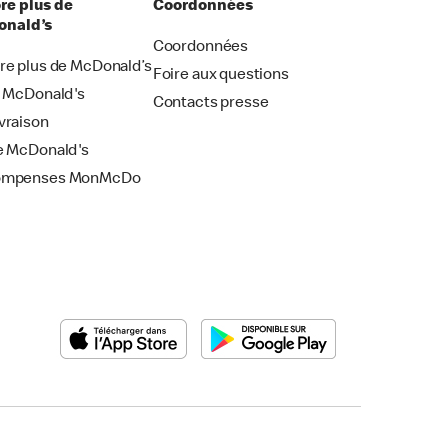
re plus de
Coordonnées
nald’s
Coordonnées
re plus de McDonald’s
Foire aux questions
i McDonald's
Contacts presse
vraison
e McDonald's
ompenses MonMcDo