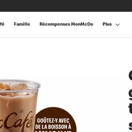
fé
Famille
Récompenses MonMcDo
Plus