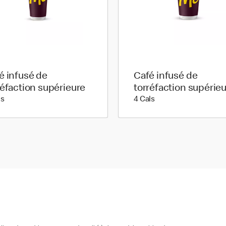
é infusé de
Café infusé de
réfaction supérieure
torréfaction supérie
5 calories
4 calories
ls
4 Cals