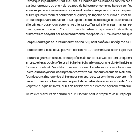
Remarque importante : Chez McDonald's, nous nous soucions de servir à nos cl
particuliers quant au choix de repas ou de boisson consommés hors de son foye
énoncés par nos fournisseurs concernant les dix allergènes alimentaires priorita
autres grains céréaliers contenant du gluten) de façon à ce que nos clients so
en cuisine peuvent entraîner le partage d'aires d'entreposage, de cuisson et de
allergènes. Nous encourageons nos clients souffrant d'allergies alimentaires 
leur régime alimentaire. Compte tenu de la nature très personnelle des allerg
alimentaires et ayant des besoins alimentaires spéciaux. Si vous avez des que
Les pourcentages de la valeur quotidienne (VQ) sont basés sur un régime de 2 
Les boissons à base d'eau peuvent contenir d'autres minéraux selon l’approvi
Les renseignements nutritionnels présentés sur ce site Web portent uniquement
en test, et les produits offerts à l'échelle régionale ou pour une durée limité
fournisseurs de McDonald's. Les renseignements nutritionnels sont basés sur le
les valeurs moyennes des ingrédients offerts par les fournisseurs de McDonald'
fournisseurs ainsi que des différences régionales et saisonnières peuvent inf
des nutriments contenus dans les produits achetés dans nos restaurants. Aucun
végétale à laquelle sont ajoutés de l'acide citrique comme agent de traitement
Toutes les marques de commerce utilisées ici sont la propriété de leurs proprié