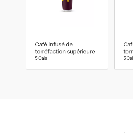
Café infusé de
Caf
torréfaction supérieure
tor
5 calories
5 Cals
5 Ca