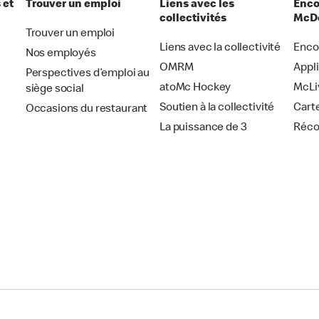
 et
Trouver un emploi
Liens avec les
Enco
collectivités
McDo
Trouver un emploi
Liens avec la collectivité
Enco
Nos employés
OMRM
Appl
Perspectives d’emploi au
atoMc Hockey
McLi
siège social
Soutien à la collectivité
Cart
Occasions du restaurant
La puissance de 3
Réc