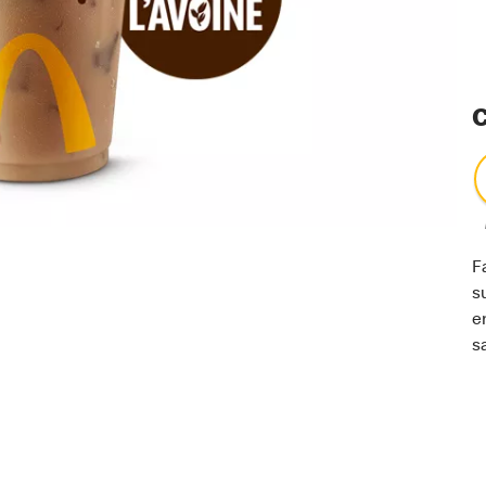
C
F
s
e
s