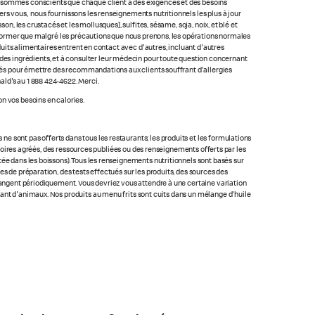
us sommes conscients que chaque client a des exigences et des besoins
rs vous, nous fournissons les renseignements nutritionnels les plus à jour
n, les crustacés et les mollusques], sulfites, sésame, soja, noix, et blé et
 informer que malgré les précautions que nous prenons, les opérations normales
oduits alimentaires entrent en contact avec d'autres, incluant d'autres
ste des ingrédients, et à consulter leur médecin pour toute question concernant
lacés pour émettre des recommandations aux clients souffrant d'allergies
ald's au 1 888 424-4622. Merci.
n vos besoins en calories.
 sont pas offerts dans tous les restaurants; les produits et les formulations
ratoires agréés, des ressources publiées ou des renseignements offerts par les
ée dans les boissons). Tous les renseignements nutritionnels sont basés sur
s de préparation, des tests effectués sur les produits, des sources des
changent périodiquement. Vous devriez vous attendre à une certaine variation
nant d'animaux. Nos produits au menu frits sont cuits dans un mélange d'huile