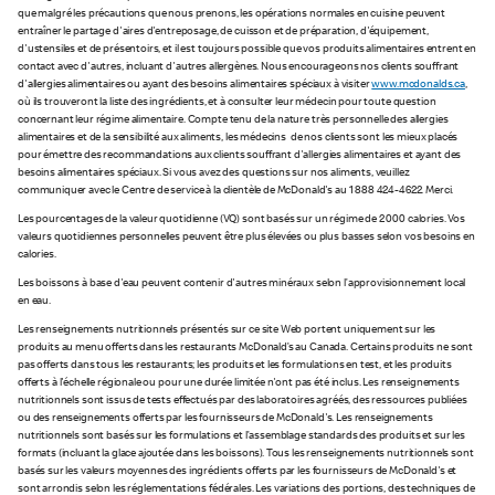
que malgré les précautions que nous prenons, les opérations normales en cuisine peuvent
entraîner le partage d'aires d'entreposage, de cuisson et de préparation, d'équipement,
d'ustensiles et de présentoirs, et il est toujours possible que vos produits alimentaires entrent en
contact avec d'autres, incluant d'autres allergènes. Nous encourageons nos clients souffrant
d'allergies alimentaires ou ayant des besoins alimentaires spéciaux à visiter
www.mcdonalds.ca
,
où ils trouveront la liste des ingrédients, et à consulter leur médecin pour toute question
concernant leur régime alimentaire. Compte tenu de la nature très personnelle des allergies
alimentaires et de la sensibilité aux aliments, les médecins de nos clients sont les mieux placés
pour émettre des recommandations aux clients souffrant d'allergies alimentaires et ayant des
besoins alimentaires spéciaux. Si vous avez des questions sur nos aliments, veuillez
communiquer avec le Centre de service à la clientèle de McDonald's au 1 888 424-4622. Merci.
Les pourcentages de la valeur quotidienne (VQ) sont basés sur un régime de 2 000 calories. Vos
valeurs quotidiennes personnelles peuvent être plus élevées ou plus basses selon vos besoins en
calories.
Les boissons à base d'eau peuvent contenir d'autres minéraux selon l’approvisionnement local
en eau.
Les renseignements nutritionnels présentés sur ce site Web portent uniquement sur les
produits au menu offerts dans les restaurants McDonald’s au Canada. Certains produits ne sont
pas offerts dans tous les restaurants; les produits et les formulations en test, et les produits
offerts à l'échelle régionale ou pour une durée limitée n'ont pas été inclus. Les renseignements
nutritionnels sont issus de tests effectués par des laboratoires agréés, des ressources publiées
ou des renseignements offerts par les fournisseurs de McDonald's. Les renseignements
nutritionnels sont basés sur les formulations et l’assemblage standards des produits et sur les
formats (incluant la glace ajoutée dans les boissons). Tous les renseignements nutritionnels sont
basés sur les valeurs moyennes des ingrédients offerts par les fournisseurs de McDonald's et
sont arrondis selon les réglementations fédérales. Les variations des portions, des techniques de