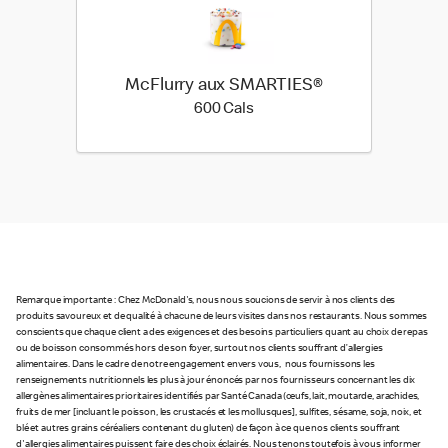
McFlurry aux SMARTIES®
600 calories
600 Cals
Remarque importante : Chez McDonald's, nous nous soucions de servir à nos clients des
produits savoureux et de qualité à chacune de leurs visites dans nos restaurants. Nous sommes
conscients que chaque client a des exigences et des besoins particuliers quant au choix de repas
ou de boisson consommés hors de son foyer, surtout nos clients souffrant d’allergies
alimentaires. Dans le cadre de notre engagement envers vous, nous fournissons les
renseignements nutritionnels les plus à jour énoncés par nos fournisseurs concernant les dix
allergènes alimentaires prioritaires identifiés par Santé Canada (œufs, lait, moutarde, arachides,
fruits de mer [incluant le poisson, les crustacés et les mollusques], sulfites, sésame, soja, noix, et
blé et autres grains céréaliers contenant du gluten) de façon à ce que nos clients souffrant
d'allergies alimentaires puissent faire des choix éclairés. Nous tenons toutefois à vous informer