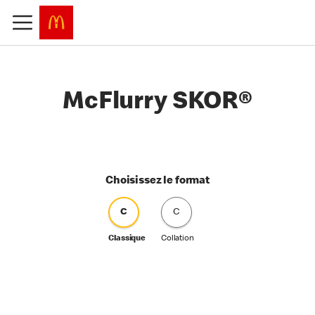
McFlurry SKOR®
Choisissez le format
C
C
Classique
Collation