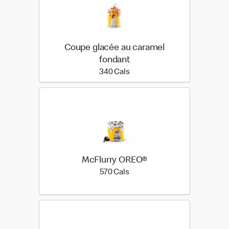
Coupe glacée au caramel
fondant
340 calories
340 Cals
McFlurry OREO®
570 calories
570 Cals