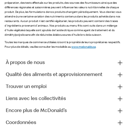
préparation, des tests effectués sur les produits, des sources des fournisseurs ainsi que des
différences régionales et saisonnières peuvent influencer les valeurs nutritionnelles de chaque
produit. De plus, les formulations de nos produits changent périodiquement. Vous devriez vous
attendre à une certaine variation des nutriments contenus dans les produits achetés dans nos
restaurants. Aucun produit n'est certifié végétarien; les produits peuvent contenir des traces
d'ingrédients provenant d'animaux. Nos produits au menu frits sont cuits dans un mélange
d'huile végétale à laquelle sont ajoutés de l'acide citrique comme agent de traitement et du
diméthylpolysiloxane afin de réduire les éclaboussures d'huile lors de la cuisson.
Toutes les marques de commerce utilisées ici sont la propriété de leurs propriétaires respectifs.
Pour plus de détails, veuillez consulter les modalités au
www.mcdonalds.ca
.
À propos de nous
Qualité des aliments et approvisionnement
Trouver un emploi
Liens avec les collectivités
Encore plus de McDonald’s
Coordonnées