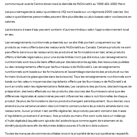
communiquer avec le Centre de service à la clientèle de McDonald's au 1 888 424-4622. Merci.
Les pourcentages de la valeur quotidienne (VQ) sont basés sur un régime de 2 000 calories. Vos
valeurs quotidiennes personnelles peuvent être plus élevées ou plus basses selon vos besoins en
calories.
Les boissons à base d'eau peuvent contenir d'autres minéraux selon l’approvisionnement local
en eau.
Les renseignements nutritionnels présentés sur ce site Web portent uniquement sur les
produits au menu offerts dans les restaurants McDonald’s au Canada. Certains produits ne sont
pas offerts dans tous les restaurants; les produits et les formulations en test, et les produits
offerts à l'échelle régionale ou pour une durée limitée n'ont pas été inclus. Les renseignements
nutritionnels sont issus de tests effectués par des laboratoires agréés, des ressources publiées
ou des renseignements offerts par les fournisseurs de McDonald's. Les renseignements
nutritionnels sont basés sur les formulations et l’assemblage standards des produits et sur les
formats (incluant la glace ajoutée dans les boissons). Tous les renseignements nutritionnels sont
basés sur les valeurs moyennes des ingrédients offerts par les fournisseurs de McDonald's et
sont arrondis selon les réglementations fédérales. Les variations des portions, des techniques de
préparation, des tests effectués sur les produits, des sources des fournisseurs ainsi que des
différences régionales et saisonnières peuvent influencer les valeurs nutritionnelles de chaque
produit. De plus, les formulations de nos produits changent périodiquement. Vous devriez vous
attendre à une certaine variation des nutriments contenus dans les produits achetés dans nos
restaurants. Aucun produit n'est certifié végétarien; les produits peuvent contenir des traces
d'ingrédients provenant d'animaux. Nos produits au menu frits sont cuits dans un mélange
d'huile végétale à laquelle sont ajoutés de l'acide citrique comme agent de traitement et du
diméthylpolysiloxane afin de réduire les éclaboussures d'huile lors de la cuisson.
Toutes les marques de commerce utilisées ici sont la propriété de leurs propriétaires respectifs.