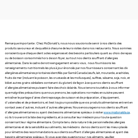
Remarque importante : Chez McDonald's, nous nous soucions de servir à nos clients des
produits savoureux et de qualité à chacune de leurs visites dans nos restaurants. Nous sommes
conscients que chaque client a des exigences et des besoins particuliers quant au choix de repas
ou de boisson consommés hors de son foyer, surtout nos clients souffrant d’allergies
alimentaires. Dans le cadre de notre engagement envers vous, nous fournissons les
renseignements nutritionnels les plus à jour énoncés par nos fournisseurs concernant les dix
allergènes alimentaires prioritaires identifiés par Santé Canada (œufs, lait, moutarde, arachides,
fruits de mer [incluant le poisson, les crustacés et les mollusques], sulfites, sésame, soja, noix, et
blé et autres grains céréaliers contenant du gluten) de façon à ce que nos clients souffrant
d'allergies alimentaires puissent faire des choix éclairés. Nous tenons toutefois à vous informer
que malgré les précautions que nous prenons, les opérations normales en cuisine peuvent
entraîner le partage d'aires d'entreposage, de cuisson et de préparation, d'équipement,
d'ustensiles et de présentoirs, et il est toujours possible que vos produits alimentaires entrent en
contact avec d'autres, incluant d'autres allergènes. Nous encourageons nos clients souffrant
d'allergies alimentaires ou ayant des besoins alimentaires spéciaux à visiter
www.mcdonalds.ca
,
où ils trouveront la liste des ingrédients, et à consulter leur médecin pour toute question
concernant leur régime alimentaire. Compte tenu de la nature très personnelle des allergies
alimentaires et de la sensibilité aux aliments, les médecins de nos clients sont les mieux placés
pour émettre des recommandations aux clients souffrant d'allergies alimentaires et ayant des
besoins alimentaires spéciaux. Si vous avez des questions sur nos aliments, veuillez