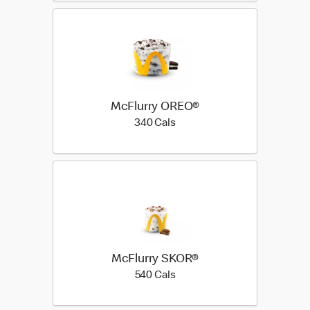
McFlurry OREO®
340 calories
340 Cals
McFlurry SKOR®
540 calories
540 Cals