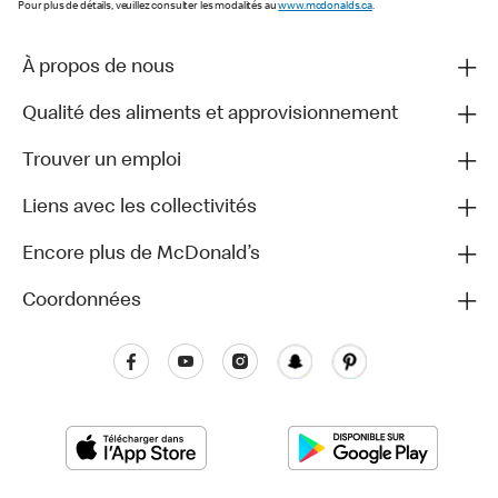
Pour plus de détails, veuillez consulter les modalités au
www.mcdonalds.ca
.
À propos de nous
Qualité des aliments et approvisionnement
Trouver un emploi
Liens avec les collectivités
Encore plus de McDonald’s
Coordonnées