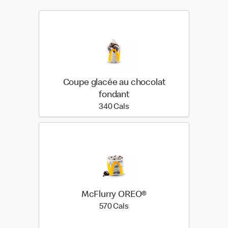
Coupe glacée au chocolat
fondant
340 calories
340 Cals
McFlurry OREO®
570 calories
570 Cals