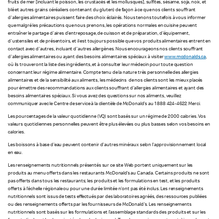
fruits de mer [incluant le poisson, les crustacés et les mollusques], sulfites, sésame, soja, noix, et
blé et autres grains céréaliers contenant du gluten) de façon à ce que nos clients souffrant
d'allergies alimentaires puissent faire des choix éclairés. Nous tenons toutefois à vous informer
que malgré les précautions que nous prenons, les opérations normales en cuisine peuvent
entraîner le partage d'aires d'entreposage, de cuisson et de préparation, d'équipement,
d'ustensiles et de présentoirs, et il est toujours possible que vos produits alimentaires entrent en
contact avec d'autres, incluant d'autres allergènes. Nous encourageons nos clients souffrant
d'allergies alimentaires ou ayant des besoins alimentaires spéciaux à visiter
www.mcdonalds.ca
,
où ils trouveront la liste des ingrédients, et à consulter leur médecin pour toute question
concernant leur régime alimentaire. Compte tenu de la nature très personnelle des allergies
alimentaires et de la sensibilité aux aliments, les médecins de nos clients sont les mieux placés
pour émettre des recommandations aux clients souffrant d'allergies alimentaires et ayant des
besoins alimentaires spéciaux. Si vous avez des questions sur nos aliments, veuillez
communiquer avec le Centre de service à la clientèle de McDonald's au 1 888 424-4622. Merci.
Les pourcentages de la valeur quotidienne (VQ) sont basés sur un régime de 2 000 calories. Vos
valeurs quotidiennes personnelles peuvent être plus élevées ou plus basses selon vos besoins en
calories.
Les boissons à base d'eau peuvent contenir d'autres minéraux selon l’approvisionnement local
en eau.
Les renseignements nutritionnels présentés sur ce site Web portent uniquement sur les
produits au menu offerts dans les restaurants McDonald’s au Canada. Certains produits ne sont
pas offerts dans tous les restaurants; les produits et les formulations en test, et les produits
offerts à l'échelle régionale ou pour une durée limitée n'ont pas été inclus. Les renseignements
nutritionnels sont issus de tests effectués par des laboratoires agréés, des ressources publiées
ou des renseignements offerts par les fournisseurs de McDonald's. Les renseignements
nutritionnels sont basés sur les formulations et l’assemblage standards des produits et sur les