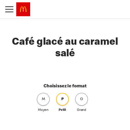
Café glacé au caramel
salé
Choisissez le format
M
P
G
Moyen
Petit
Grand