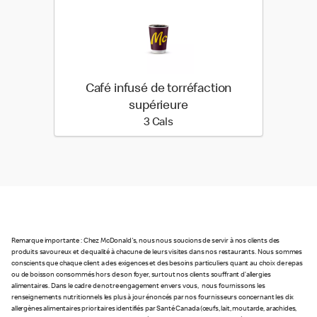
Café infusé de torréfaction
supérieure
3 calories
3 Cals
Remarque importante : Chez McDonald's, nous nous soucions de servir à nos clients des
produits savoureux et de qualité à chacune de leurs visites dans nos restaurants. Nous sommes
conscients que chaque client a des exigences et des besoins particuliers quant au choix de repas
ou de boisson consommés hors de son foyer, surtout nos clients souffrant d’allergies
alimentaires. Dans le cadre de notre engagement envers vous, nous fournissons les
renseignements nutritionnels les plus à jour énoncés par nos fournisseurs concernant les dix
allergènes alimentaires prioritaires identifiés par Santé Canada (œufs, lait, moutarde, arachides,