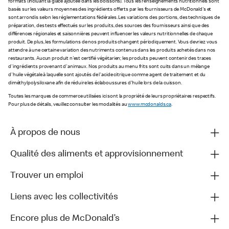
formats (incluant la glace ajoutée dans les boissons). Tous les renseignements nutritionnels sont
basés sur les valeurs moyennes des ingrédients offerts par les fournisseurs de McDonald's et
sont arrondis selon les réglementations fédérales. Les variations des portions, des techniques de
préparation, des tests effectués sur les produits, des sources des fournisseurs ainsi que des
différences régionales et saisonnières peuvent influencer les valeurs nutritionnelles de chaque
produit. De plus, les formulations de nos produits changent périodiquement. Vous devriez vous
attendre à une certaine variation des nutriments contenus dans les produits achetés dans nos
restaurants. Aucun produit n'est certifié végétarien; les produits peuvent contenir des traces
d'ingrédients provenant d'animaux. Nos produits au menu frits sont cuits dans un mélange
d'huile végétale à laquelle sont ajoutés de l'acide citrique comme agent de traitement et du
diméthylpolysiloxane afin de réduire les éclaboussures d'huile lors de la cuisson.
Toutes les marques de commerce utilisées ici sont la propriété de leurs propriétaires respectifs.
Pour plus de détails, veuillez consulter les modalités au
www.mcdonalds.ca
.
À propos de nous
Qualité des aliments et approvisionnement
Trouver un emploi
Liens avec les collectivités
Encore plus de McDonald’s