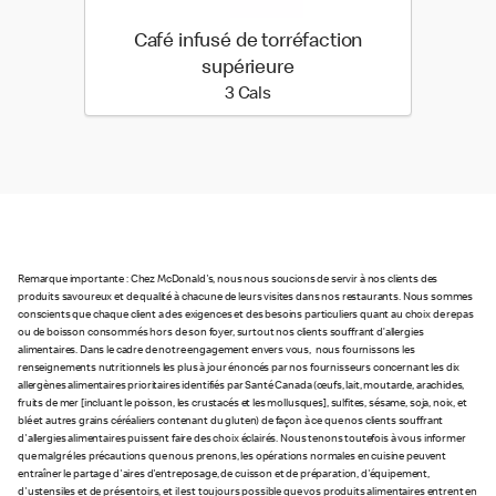
Café infusé de torréfaction
supérieure
3 calories
3 Cals
Remarque importante : Chez McDonald's, nous nous soucions de servir à nos clients des
produits savoureux et de qualité à chacune de leurs visites dans nos restaurants. Nous sommes
conscients que chaque client a des exigences et des besoins particuliers quant au choix de repas
ou de boisson consommés hors de son foyer, surtout nos clients souffrant d’allergies
alimentaires. Dans le cadre de notre engagement envers vous, nous fournissons les
renseignements nutritionnels les plus à jour énoncés par nos fournisseurs concernant les dix
allergènes alimentaires prioritaires identifiés par Santé Canada (œufs, lait, moutarde, arachides,
fruits de mer [incluant le poisson, les crustacés et les mollusques], sulfites, sésame, soja, noix, et
blé et autres grains céréaliers contenant du gluten) de façon à ce que nos clients souffrant
d'allergies alimentaires puissent faire des choix éclairés. Nous tenons toutefois à vous informer
que malgré les précautions que nous prenons, les opérations normales en cuisine peuvent
entraîner le partage d'aires d'entreposage, de cuisson et de préparation, d'équipement,
d'ustensiles et de présentoirs, et il est toujours possible que vos produits alimentaires entrent en