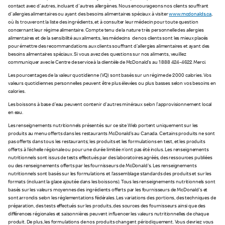
contact avec d'autres, incluant d'autres allergènes. Nous encourageons nos clients souffrant
d'allergies alimentaires ou ayant des besoins alimentaires spéciaux à visiter
www.mcdonalds.ca
,
où ils trouveront la liste des ingrédients, et à consulter leur médecin pour toute question
concernant leur régime alimentaire. Compte tenu de la nature très personnelle des allergies
alimentaires et de la sensibilité aux aliments, les médecins de nos clients sont les mieux placés
pour émettre des recommandations aux clients souffrant d'allergies alimentaires et ayant des
besoins alimentaires spéciaux. Si vous avez des questions sur nos aliments, veuillez
communiquer avec le Centre de service à la clientèle de McDonald's au 1 888 424-4622. Merci.
Les pourcentages de la valeur quotidienne (VQ) sont basés sur un régime de 2 000 calories. Vos
valeurs quotidiennes personnelles peuvent être plus élevées ou plus basses selon vos besoins en
calories.
Les boissons à base d'eau peuvent contenir d'autres minéraux selon l’approvisionnement local
en eau.
Les renseignements nutritionnels présentés sur ce site Web portent uniquement sur les
produits au menu offerts dans les restaurants McDonald’s au Canada. Certains produits ne sont
pas offerts dans tous les restaurants; les produits et les formulations en test, et les produits
offerts à l'échelle régionale ou pour une durée limitée n'ont pas été inclus. Les renseignements
nutritionnels sont issus de tests effectués par des laboratoires agréés, des ressources publiées
ou des renseignements offerts par les fournisseurs de McDonald's. Les renseignements
nutritionnels sont basés sur les formulations et l’assemblage standards des produits et sur les
formats (incluant la glace ajoutée dans les boissons). Tous les renseignements nutritionnels sont
basés sur les valeurs moyennes des ingrédients offerts par les fournisseurs de McDonald's et
sont arrondis selon les réglementations fédérales. Les variations des portions, des techniques de
préparation, des tests effectués sur les produits, des sources des fournisseurs ainsi que des
différences régionales et saisonnières peuvent influencer les valeurs nutritionnelles de chaque
produit. De plus, les formulations de nos produits changent périodiquement. Vous devriez vous