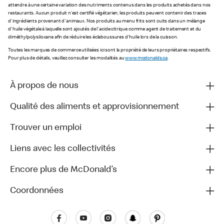
attendre à une certaine variation des nutriments contenus dans les produits achetés dans nos
restaurants. Aucun produit n'est certifié végétarien; les produits peuvent contenir des traces
d'ingrédients provenant d'animaux. Nos produits au menu frits sont cuits dans un mélange
d'huile végétale à laquelle sont ajoutés de l'acide citrique comme agent de traitement et du
diméthylpolysiloxane afin de réduire les éclaboussures d'huile lors de la cuisson.
Toutes les marques de commerce utilisées ici sont la propriété de leurs propriétaires respectifs.
Pour plus de détails, veuillez consulter les modalités au
www.mcdonalds.ca
.
À propos de nous
Qualité des aliments et approvisionnement
Trouver un emploi
Liens avec les collectivités
Encore plus de McDonald’s
Coordonnées