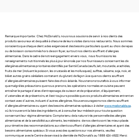
Remarque importante : Chez McDonald's, nous nous soucions de servir à nos clients des
produits savoureux et de qualité à chacune de leurs visites dans nos restaurants. Nous sommes
conscients que chaque client a des exigences et des besoins particuliers quant au choix de repas
ou de boisson consommés hors de son foyer, surtout nos clients souffrant d’allergies
alimentaires. Dans le cadre de notre engagement envers vous, nous fournissons les
renseignements nutritionnels les plus à jour énoncés par nos fournisseurs concernant les dix
allergènes alimentaires prioritaires identifiés par Santé Canada (œufs, lait, moutarde, arachides,
fruits de mer [incluant le poisson, les crustacés et les mollusques], sulfites, sésame, soja, noix, et
blé et autres grains céréaliers contenant du gluten) de façon à ce que nos clients souffrant
d'allergies alimentaires puissent faire des choix éclairés. Nous tenons toutefois à vous informer
que malgré les précautions que nous prenons, les opérations normales en cuisine peuvent
entraîner le partage d'aires d'entreposage, de cuisson et de préparation, d'équipement,
d'ustensiles et de présentoirs, et il est toujours possible que vos produits alimentaires entrent en
contact avec d'autres, incluant d'autres allergènes. Nous encourageons nos clients souffrant
d'allergies alimentaires ou ayant des besoins alimentaires spéciaux à visiter
www.mcdonalds.ca
,
où ils trouveront la liste des ingrédients, et à consulter leur médecin pour toute question
concernant leur régime alimentaire. Compte tenu de la nature très personnelle des allergies
alimentaires et de la sensibilité aux aliments, les médecins de nos clients sont les mieux placés
pour émettre des recommandations aux clients souffrant d'allergies alimentaires et ayant des
besoins alimentaires spéciaux. Si vous avez des questions sur nos aliments, veuillez
communiquer avec le Centre de service à la clientèle de McDonald's au 1 888 424-4622. Merci.