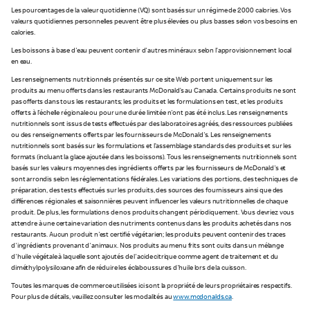
Les pourcentages de la valeur quotidienne (VQ) sont basés sur un régime de 2 000 calories. Vos
valeurs quotidiennes personnelles peuvent être plus élevées ou plus basses selon vos besoins en
calories.
Les boissons à base d'eau peuvent contenir d'autres minéraux selon l’approvisionnement local
en eau.
Les renseignements nutritionnels présentés sur ce site Web portent uniquement sur les
produits au menu offerts dans les restaurants McDonald’s au Canada. Certains produits ne sont
pas offerts dans tous les restaurants; les produits et les formulations en test, et les produits
offerts à l'échelle régionale ou pour une durée limitée n'ont pas été inclus. Les renseignements
nutritionnels sont issus de tests effectués par des laboratoires agréés, des ressources publiées
ou des renseignements offerts par les fournisseurs de McDonald's. Les renseignements
nutritionnels sont basés sur les formulations et l’assemblage standards des produits et sur les
formats (incluant la glace ajoutée dans les boissons). Tous les renseignements nutritionnels sont
basés sur les valeurs moyennes des ingrédients offerts par les fournisseurs de McDonald's et
sont arrondis selon les réglementations fédérales. Les variations des portions, des techniques de
préparation, des tests effectués sur les produits, des sources des fournisseurs ainsi que des
différences régionales et saisonnières peuvent influencer les valeurs nutritionnelles de chaque
produit. De plus, les formulations de nos produits changent périodiquement. Vous devriez vous
attendre à une certaine variation des nutriments contenus dans les produits achetés dans nos
restaurants. Aucun produit n'est certifié végétarien; les produits peuvent contenir des traces
d'ingrédients provenant d'animaux. Nos produits au menu frits sont cuits dans un mélange
d'huile végétale à laquelle sont ajoutés de l'acide citrique comme agent de traitement et du
diméthylpolysiloxane afin de réduire les éclaboussures d'huile lors de la cuisson.
Toutes les marques de commerce utilisées ici sont la propriété de leurs propriétaires respectifs.
Pour plus de détails, veuillez consulter les modalités au
www.mcdonalds.ca
.