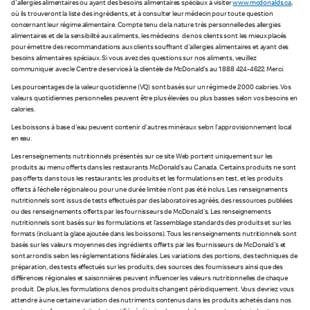
d'allergies alimentaires ou ayant des besoins alimentaires spéciaux à visiter
www.mcdonalds.ca
,
où ils trouveront la liste des ingrédients, et à consulter leur médecin pour toute question
concernant leur régime alimentaire. Compte tenu de la nature très personnelle des allergies
alimentaires et de la sensibilité aux aliments, les médecins de nos clients sont les mieux placés
pour émettre des recommandations aux clients souffrant d'allergies alimentaires et ayant des
besoins alimentaires spéciaux. Si vous avez des questions sur nos aliments, veuillez
communiquer avec le Centre de service à la clientèle de McDonald's au 1 888 424-4622. Merci.
Les pourcentages de la valeur quotidienne (VQ) sont basés sur un régime de 2 000 calories. Vos
valeurs quotidiennes personnelles peuvent être plus élevées ou plus basses selon vos besoins en
calories.
Les boissons à base d'eau peuvent contenir d'autres minéraux selon l’approvisionnement local
en eau.
Les renseignements nutritionnels présentés sur ce site Web portent uniquement sur les
produits au menu offerts dans les restaurants McDonald’s au Canada. Certains produits ne sont
pas offerts dans tous les restaurants; les produits et les formulations en test, et les produits
offerts à l'échelle régionale ou pour une durée limitée n'ont pas été inclus. Les renseignements
nutritionnels sont issus de tests effectués par des laboratoires agréés, des ressources publiées
ou des renseignements offerts par les fournisseurs de McDonald's. Les renseignements
nutritionnels sont basés sur les formulations et l’assemblage standards des produits et sur les
formats (incluant la glace ajoutée dans les boissons). Tous les renseignements nutritionnels sont
basés sur les valeurs moyennes des ingrédients offerts par les fournisseurs de McDonald's et
sont arrondis selon les réglementations fédérales. Les variations des portions, des techniques de
préparation, des tests effectués sur les produits, des sources des fournisseurs ainsi que des
différences régionales et saisonnières peuvent influencer les valeurs nutritionnelles de chaque
produit. De plus, les formulations de nos produits changent périodiquement. Vous devriez vous
attendre à une certaine variation des nutriments contenus dans les produits achetés dans nos