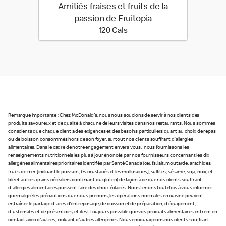
Amitiés fraises et fruits de la
passion de Fruitopia
120 calories
120 Cals
Remarque importante : Chez McDonald's, nous nous soucions de servir à nos clients des
produits savoureux et de qualité à chacune de leurs visites dans nos restaurants. Nous sommes
conscients que chaque client a des exigences et des besoins particuliers quant au choix de repas
ou de boisson consommés hors de son foyer, surtout nos clients souffrant d’allergies
alimentaires. Dans le cadre de notre engagement envers vous, nous fournissons les
renseignements nutritionnels les plus à jour énoncés par nos fournisseurs concernant les dix
allergènes alimentaires prioritaires identifiés par Santé Canada (œufs, lait, moutarde, arachides,
fruits de mer [incluant le poisson, les crustacés et les mollusques], sulfites, sésame, soja, noix, et
blé et autres grains céréaliers contenant du gluten) de façon à ce que nos clients souffrant
d'allergies alimentaires puissent faire des choix éclairés. Nous tenons toutefois à vous informer
que malgré les précautions que nous prenons, les opérations normales en cuisine peuvent
entraîner le partage d'aires d'entreposage, de cuisson et de préparation, d'équipement,
d'ustensiles et de présentoirs, et il est toujours possible que vos produits alimentaires entrent en
contact avec d'autres, incluant d'autres allergènes. Nous encourageons nos clients souffrant