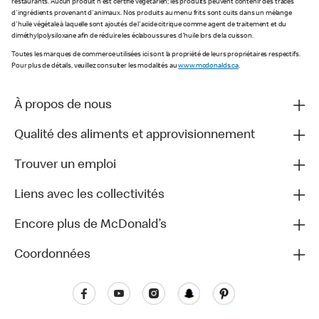
restaurants. Aucun produit n'est certifié végétarien; les produits peuvent contenir des traces
d'ingrédients provenant d'animaux. Nos produits au menu frits sont cuits dans un mélange
d'huile végétale à laquelle sont ajoutés de l'acide citrique comme agent de traitement et du
diméthylpolysiloxane afin de réduire les éclaboussures d'huile lors de la cuisson.
Toutes les marques de commerce utilisées ici sont la propriété de leurs propriétaires respectifs.
Pour plus de détails, veuillez consulter les modalités au
www.mcdonalds.ca
.
À propos de nous
Qualité des aliments et approvisionnement
Trouver un emploi
Liens avec les collectivités
Encore plus de McDonald’s
Coordonnées