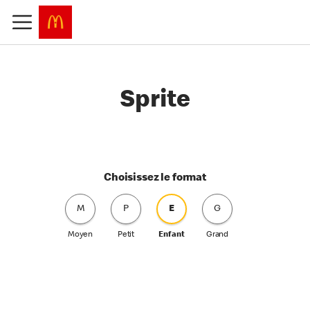
Sprite
Choisissez le format
M
P
E
G
Moyen
Petit
Enfant
Grand