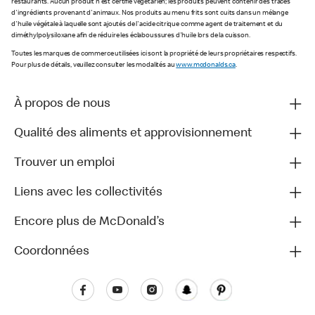
restaurants. Aucun produit n'est certifié végétarien; les produits peuvent contenir des traces
d'ingrédients provenant d'animaux. Nos produits au menu frits sont cuits dans un mélange
d'huile végétale à laquelle sont ajoutés de l'acide citrique comme agent de traitement et du
diméthylpolysiloxane afin de réduire les éclaboussures d'huile lors de la cuisson.
Toutes les marques de commerce utilisées ici sont la propriété de leurs propriétaires respectifs.
Pour plus de détails, veuillez consulter les modalités au
www.mcdonalds.ca
.
À propos de nous
Qualité des aliments et approvisionnement
Trouver un emploi
Liens avec les collectivités
Encore plus de McDonald’s
Coordonnées