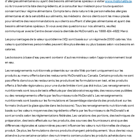
d'allergies alimentaires ou ayant des besoins alimentaires spéciaux à visiter
www.mcdonalds.ca
,
où ils trouveront la liste des ingrédients, et à consulter leur médecin pour toute question
concernant leur régime alimentaire. Compte tenu de la nature très personnelle des allergies
alimentaires et de la sensibilité aux aliments, les médecins de nos clients sont les mieux placés
pour émettre des recommandations aux clients souffrant d'allergies alimentaires et ayant des
besoins alimentaires spéciaux. Si vous avez des questions sur nos aliments, veuillez
communiquer avec le Centre de service à la clientèle de McDonald's au 1 888 424-4622. Merci.
Les pourcentages de la valeur quotidienne (VQ) sont basés sur un régime de 2 000 calories. Vos
valeurs quotidiennes personnelles peuvent être plus élevées ou plus basses selon vos besoins en
calories.
Les boissons à base d'eau peuvent contenir d'autres minéraux selon l’approvisionnement local
en eau.
Les renseignements nutritionnels présentés sur ce site Web portent uniquement sur les
produits au menu offerts dans les restaurants McDonald’s au Canada. Certains produits ne sont
pas offerts dans tous les restaurants; les produits et les formulations en test, et les produits
offerts à l'échelle régionale ou pour une durée limitée n'ont pas été inclus. Les renseignements
nutritionnels sont issus de tests effectués par des laboratoires agréés, des ressources publiées
ou des renseignements offerts par les fournisseurs de McDonald's. Les renseignements
nutritionnels sont basés sur les formulations et l’assemblage standards des produits et sur les
formats (incluant la glace ajoutée dans les boissons). Tous les renseignements nutritionnels sont
basés sur les valeurs moyennes des ingrédients offerts par les fournisseurs de McDonald's et
sont arrondis selon les réglementations fédérales. Les variations des portions, des techniques de
préparation, des tests effectués sur les produits, des sources des fournisseurs ainsi que des
différences régionales et saisonnières peuvent influencer les valeurs nutritionnelles de chaque
produit. De plus, les formulations de nos produits changent périodiquement. Vous devriez vous
attendre à une certaine variation des nutriments contenus dans les produits achetés dans nos