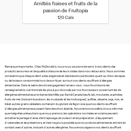
Amitiés fraises et fruits de la
passion de Fruitopia
120 calories
120 Cals
Remarque importante : Chez McDonald's, nous nous soucions de servir à nos clients des
produits savoureux et de qualité à chacune de leurs visites dans nos restaurants. Nous sommes
conscients que chaque client a des exigences et des besoins particuliers quant au choix de repas
ou de boisson consommés hors de son foyer, surtout nos clients souffrant d’allergies
alimentaires. Dans le cadre de notre engagement envers vous, nous fournissons les
renseignements nutritionnels les plus à jour énoncés par nos fournisseurs concernant les dix
allergènes alimentaires prioritaires identifiés par Santé Canada (œufs, lait, moutarde, arachides,
fruits de mer [incluant le poisson, les crustacés et les mollusques], sulfites, sésame, soja, noix, et
blé et autres grains céréaliers contenant du gluten) de façon à ce que nos clients souffrant
d'allergies alimentaires puissent faire des choix éclairés. Nous tenons toutefois à vous informer
que malgré les précautions que nous prenons, les opérations normales en cuisine peuvent
entraîner le partage d'aires d'entreposage, de cuisson et de préparation, d'équipement,
d'ustensiles et de présentoirs, et il est toujours possible que vos produits alimentaires entrent en
contact avec d'autres, incluant d'autres allergènes. Nous encourageons nos clients souffrant