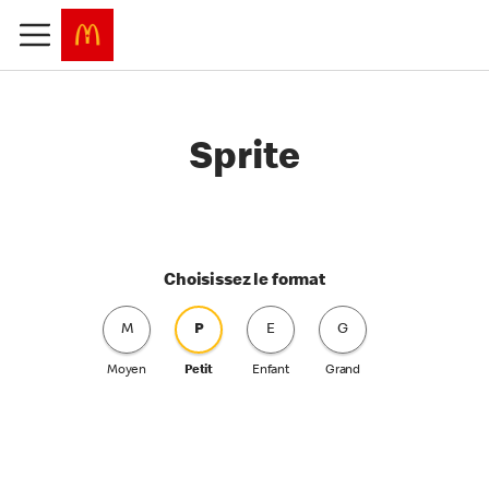
Sprite
Choisissez le format
M
P
E
G
Moyen
Petit
Enfant
Grand