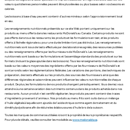
Les pourcentages de la valeur quotidienne (VQ) sont basés sur un régime de 2 000 calories. Vos
valeurs quotidiennes personnelles peuvent être plus élevées ou plus basses selon vos besoins en
calories.
Les boissons à base d'eau peuvent contenir d'autres minéraux selon l’approvisionnement local
en eau.
Les renseignements nutritionnels présentés sur ce site Web portent uniquement sur les
produits au menu offerts dans les restaurants McDonald’s au Canada. Certains produits ne sont
pas offerts dans tous les restaurants; les produits et les formulations en test, et les produits
offerts à l'échelle régionale ou pour une durée limitée n'ont pas été inclus. Les renseignements
nutritionnels sont issus de tests effectués par des laboratoires agréés, des ressources publiées
ou des renseignements offerts par les fournisseurs de McDonald's. Les renseignements
nutritionnels sont basés sur les formulations et l’assemblage standards des produits et sur les
formats (incluant la glace ajoutée dans les boissons). Tous les renseignements nutritionnels sont
basés sur les valeurs moyennes des ingrédients offerts par les fournisseurs de McDonald's et
sont arrondis selon les réglementations fédérales. Les variations des portions, des techniques de
préparation, des tests effectués sur les produits, des sources des fournisseurs ainsi que des
différences régionales et saisonnières peuvent influencer les valeurs nutritionnelles de chaque
produit. De plus, les formulations de nos produits changent périodiquement. Vous devriez vous
attendre à une certaine variation des nutriments contenus dans les produits achetés dans nos
restaurants. Aucun produit n'est certifié végétarien; les produits peuvent contenir des traces
d'ingrédients provenant d'animaux. Nos produits au menu frits sont cuits dans un mélange
d'huile végétale à laquelle sont ajoutés de l'acide citrique comme agent de traitement et du
diméthylpolysiloxane afin de réduire les éclaboussures d'huile lors de la cuisson.
Toutes les marques de commerce utilisées ici sont la propriété de leurs propriétaires respectifs.
Pour plus de détails, veuillez consulter les modalités au
www.mcdonalds.ca
.