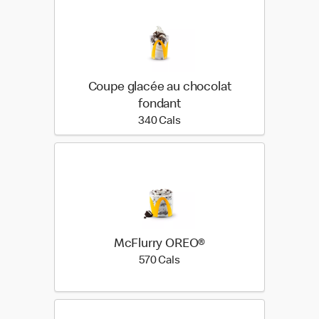
Coupe glacée au chocolat
fondant
340 calories
340 Cals
McFlurry OREO®
570 calories
570 Cals