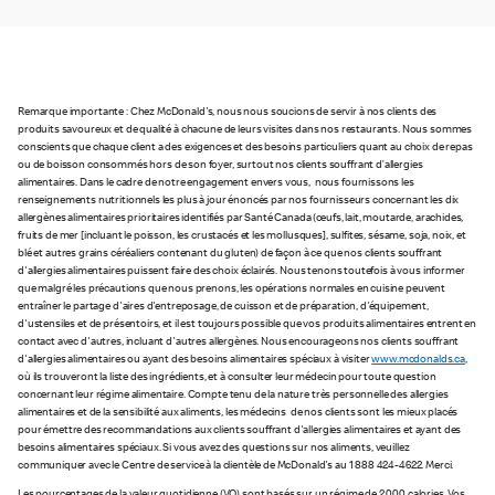
Remarque importante : Chez McDonald's, nous nous soucions de servir à nos clients des
produits savoureux et de qualité à chacune de leurs visites dans nos restaurants. Nous sommes
conscients que chaque client a des exigences et des besoins particuliers quant au choix de repas
ou de boisson consommés hors de son foyer, surtout nos clients souffrant d’allergies
alimentaires. Dans le cadre de notre engagement envers vous, nous fournissons les
renseignements nutritionnels les plus à jour énoncés par nos fournisseurs concernant les dix
allergènes alimentaires prioritaires identifiés par Santé Canada (œufs, lait, moutarde, arachides,
fruits de mer [incluant le poisson, les crustacés et les mollusques], sulfites, sésame, soja, noix, et
blé et autres grains céréaliers contenant du gluten) de façon à ce que nos clients souffrant
d'allergies alimentaires puissent faire des choix éclairés. Nous tenons toutefois à vous informer
que malgré les précautions que nous prenons, les opérations normales en cuisine peuvent
entraîner le partage d'aires d'entreposage, de cuisson et de préparation, d'équipement,
d'ustensiles et de présentoirs, et il est toujours possible que vos produits alimentaires entrent en
contact avec d'autres, incluant d'autres allergènes. Nous encourageons nos clients souffrant
d'allergies alimentaires ou ayant des besoins alimentaires spéciaux à visiter
www.mcdonalds.ca
,
où ils trouveront la liste des ingrédients, et à consulter leur médecin pour toute question
concernant leur régime alimentaire. Compte tenu de la nature très personnelle des allergies
alimentaires et de la sensibilité aux aliments, les médecins de nos clients sont les mieux placés
pour émettre des recommandations aux clients souffrant d'allergies alimentaires et ayant des
besoins alimentaires spéciaux. Si vous avez des questions sur nos aliments, veuillez
communiquer avec le Centre de service à la clientèle de McDonald's au 1 888 424-4622. Merci.