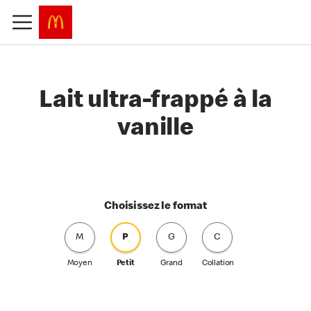
Lait ultra-frappé à la
vanille
Choisissez le format
M
P
G
C
Moyen
Petit
Grand
Collation