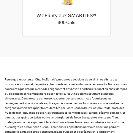
McFlurry aux SMARTIES®
600 calories
600 Cals
Remarque importante : Chez McDonald's, nous nous soucions de servir à nos clients des
produits savoureux et de qualité à chacune de leurs visites dans nos restaurants. Nous sommes
conscients que chaque client a des exigences et des besoins particuliers quant au choix de repas
ou de boisson consommés hors de son foyer, surtout nos clients souffrant d’allergies
alimentaires. Dans le cadre de notre engagement envers vous, nous fournissons les
renseignements nutritionnels les plus à jour énoncés par nos fournisseurs concernant les dix
allergènes alimentaires prioritaires identifiés par Santé Canada (œufs, lait, moutarde, arachides,
fruits de mer [incluant le poisson, les crustacés et les mollusques], sulfites, sésame, soja, noix, et
blé et autres grains céréaliers contenant du gluten) de façon à ce que nos clients souffrant
d'allergies alimentaires puissent faire des choix éclairés. Nous tenons toutefois à vous informer
que malgré les précautions que nous prenons, les opérations normales en cuisine peuvent
entraîner le partage d'aires d'entreposage, de cuisson et de préparation, d'équipement,