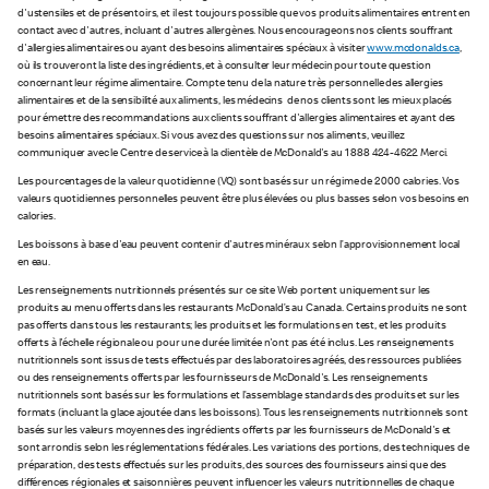
d'ustensiles et de présentoirs, et il est toujours possible que vos produits alimentaires entrent en
contact avec d'autres, incluant d'autres allergènes. Nous encourageons nos clients souffrant
d'allergies alimentaires ou ayant des besoins alimentaires spéciaux à visiter
www.mcdonalds.ca
,
où ils trouveront la liste des ingrédients, et à consulter leur médecin pour toute question
concernant leur régime alimentaire. Compte tenu de la nature très personnelle des allergies
alimentaires et de la sensibilité aux aliments, les médecins de nos clients sont les mieux placés
pour émettre des recommandations aux clients souffrant d'allergies alimentaires et ayant des
besoins alimentaires spéciaux. Si vous avez des questions sur nos aliments, veuillez
communiquer avec le Centre de service à la clientèle de McDonald's au 1 888 424-4622. Merci.
Les pourcentages de la valeur quotidienne (VQ) sont basés sur un régime de 2 000 calories. Vos
valeurs quotidiennes personnelles peuvent être plus élevées ou plus basses selon vos besoins en
calories.
Les boissons à base d'eau peuvent contenir d'autres minéraux selon l’approvisionnement local
en eau.
Les renseignements nutritionnels présentés sur ce site Web portent uniquement sur les
produits au menu offerts dans les restaurants McDonald’s au Canada. Certains produits ne sont
pas offerts dans tous les restaurants; les produits et les formulations en test, et les produits
offerts à l'échelle régionale ou pour une durée limitée n'ont pas été inclus. Les renseignements
nutritionnels sont issus de tests effectués par des laboratoires agréés, des ressources publiées
ou des renseignements offerts par les fournisseurs de McDonald's. Les renseignements
nutritionnels sont basés sur les formulations et l’assemblage standards des produits et sur les
formats (incluant la glace ajoutée dans les boissons). Tous les renseignements nutritionnels sont
basés sur les valeurs moyennes des ingrédients offerts par les fournisseurs de McDonald's et
sont arrondis selon les réglementations fédérales. Les variations des portions, des techniques de
préparation, des tests effectués sur les produits, des sources des fournisseurs ainsi que des
différences régionales et saisonnières peuvent influencer les valeurs nutritionnelles de chaque