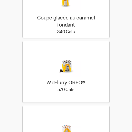
Coupe glacée au caramel
fondant
340 calories
340 Cals
McFlurry OREO®
570 calories
570 Cals