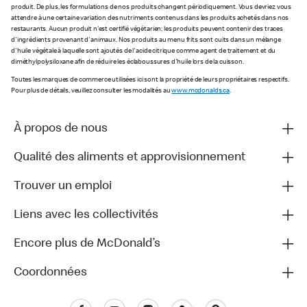
produit. De plus, les formulations de nos produits changent périodiquement. Vous devriez vous
attendre à une certaine variation des nutriments contenus dans les produits achetés dans nos
restaurants. Aucun produit n'est certifié végétarien; les produits peuvent contenir des traces
d'ingrédients provenant d'animaux. Nos produits au menu frits sont cuits dans un mélange
d'huile végétale à laquelle sont ajoutés de l'acide citrique comme agent de traitement et du
diméthylpolysiloxane afin de réduire les éclaboussures d'huile lors de la cuisson.
Toutes les marques de commerce utilisées ici sont la propriété de leurs propriétaires respectifs.
Pour plus de détails, veuillez consulter les modalités au
www.mcdonalds.ca
.
À propos de nous
Qualité des aliments et approvisionnement
Trouver un emploi
Liens avec les collectivités
Encore plus de McDonald’s
Coordonnées