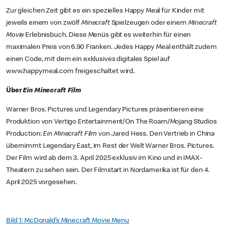
Zur gleichen Zeit gibt es ein spezielles Happy Meal für Kinder mit
jeweils einem von zwölf
Minecraft
Spielzeugen oder einem
Minecraft
Movie
Erlebnisbuch. Diese Menüs gibt es weiterhin für einen
maximalen Preis von 6.90 Franken. Jedes Happy Meal enthält zudem
einen Code, mit dem ein exklusives digitales Spiel auf
www.happymeal.com freigeschaltet wird.
Über
Ein Minecraft Film
Warner Bros. Pictures und Legendary Pictures präsentieren eine
Produktion von Vertigo Entertainment/On The Roam/Mojang Studios
Production:
Ein Minecraft Film
von Jared Hess. Den Vertrieb in China
übernimmt Legendary East, im Rest der Welt Warner Bros. Pictures.
Der Film wird ab dem 3. April 2025 exklusiv im Kino und in IMAX-
Theatern zu sehen sein. Der Filmstart in Nordamerika ist für den 4.
April 2025 vorgesehen.
Bild 1: McDonald’s Minecraft Movie Menu