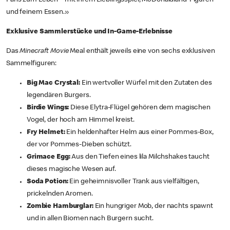
und feinem Essen.»
Exklusive Sammlerstücke und In-Game-Erlebnisse
Das
Minecraft Movie
Meal enthält jeweils eine von sechs exklusiven
Sammelfiguren:
Big Mac Crystal:
Ein wertvoller Würfel mit den Zutaten des
legendären Burgers.
Birdie Wings:
Diese Elytra-Flügel gehören dem magischen
Vogel, der hoch am Himmel kreist.
Fry Helmet:
Ein heldenhafter Helm aus einer Pommes-Box,
der vor Pommes-Dieben schützt.
Grimace Egg:
Aus den Tiefen eines lila Milchshakes taucht
dieses magische Wesen auf.
Soda Potion:
Ein geheimnisvoller Trank aus vielfältigen,
prickelnden Aromen.
Zombie Hamburglar:
Ein hungriger Mob, der nachts spawnt
und in allen Biomen nach Burgern sucht.