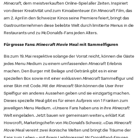
Minecraft,
dem meistverkauften Online-Spiel aller Zeiten. Inspiriert
von dieser Kreativität und zum Kinoabenteuer
Ein Minecraft Film
, das
am 2. April in den Schweizer Kinos seine Premiere feiert, bringt das
Gastrounternehmen diese beliebte Welt durch limitierte Menus in die
Restaurants und zu McDonald’s-Fans jeden Alters.
Für grosse Fans:
Minecraft Movie
Meal mit Sammelfiguren
Bis zum 19. Mai respektive solange der Vorrat reicht, können die Gäste
jedes Menu Medium zu einem umfassenden
Minecraft
Erlebnis
machen. Den Burger mit Beilage und Getränk gibt es in einer
speziellen Box sowie mit einer exklusiven
Minecraft
Sammelfigur und
einer Skin mit Code. Mit der
Minecraft
Skin können die User ihrer
Spielfigur ein anderes Aussehen geben und sie einzigartig machen.
Dieses spezielle Meal gibt es für einen Aufpreis von 1 Franken zum
jeweiligen Menu Medium. «Unsere Fans haben uns in ihre
Minecraft
Welt eingeladen. Jetzt bauen wir gemeinsam weiter», erklärt Kat
Howcroft, Marketingchefin von McDonald’s Schweiz. «Das
Minecraft
Movie
Meal vereint zwei ikonische Welten und bringt die Träume der
Fans zum Leben – mit ihrem Lieblingsspiel, McDonaldland-Figuren