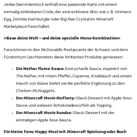
Jedes Sammlerstück enthält eine passende Karte mit einem
einmalig einlösbaren Code, der eine exklusive Skin, wie z. B. Grimace
Egg, Zombie Hamburglar oder Big Mac Crystal im
Minecraft
Marketplace freischaltet.
«Baue deine Welt – und deine spezielle Menu-Kombination»
Fans können in den McDonald’s-Restaurants der Schweiz und dem
Fürstentum Liechtenstein diese limitierten Produkte geniessen:
Die Nether Flame Sauce:
Eine scharfe Sauce, inspiriert von
The Nether
, mit rotem Pfeffer, Cayenne, Knoblauch und einem
Hauch von Süsse bietet sie die perfekte Ergänzung zu den
Chicken McNuggets.
Der
Minecraft
Movie
McFlurry:
Glacé-Dessert mit Apple Sour-
Sauce und weissen Schokoladewürfeln als Topping.
Der
Minecraft Movie
Sundae
: Glacé-Dessert mit der
einmaligen Apple Sour-Sauce.
Für kleine Fans: Happy Meal mit
Minecraft
Spielzeug oder Buch