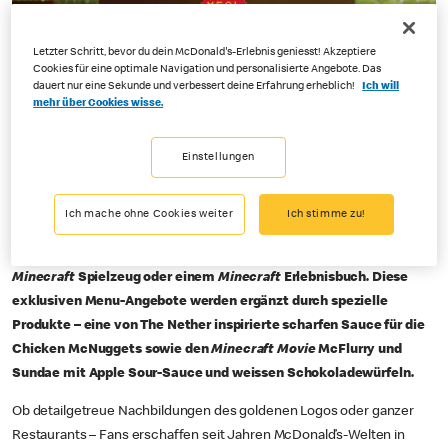
Letzter Schritt, bevor du dein McDonald's-Erlebnis geniesst! Akzeptiere
Cookies für eine optimale Navigation und personalisierte Angebote. Das
dauert nur eine Sekunde und verbessert deine Erfahrung erheblich!
Ich will
mehr über Cookies wisse.
Einstellungen
Crissier, 1. April 2025 –
Fans können ihren Kreativmodus zur
Filmpremiere bei McDonald’s Schweiz aktivieren: mit dem
Ich mache ohne Cookies weiter
Ich stimme zu!
limitierten
Minecraft Movie
Meal mit exklusiven Sammelfiguren
sowie In-Game-Extras. Für die Kinder gibt es ein Happy Meal mit
Minecraft
Spielzeug oder einem
Minecraft
Erlebnisbuch. Diese
exklusiven Menu-Angebote werden ergänzt durch spezielle
Produkte – eine von The Nether inspirierte scharfen Sauce für die
Chicken McNuggets sowie den
Minecraft Movie
McFlurry und
Sundae mit Apple Sour-Sauce und weissen Schokoladewürfeln.
Ob detailgetreue Nachbildungen des goldenen Logos oder ganzer
Restaurants – Fans erschaffen seit Jahren McDonald’s-Welten in