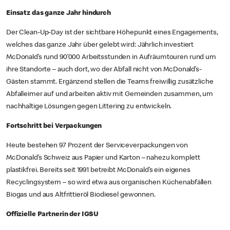
Einsatz das ganze Jahr hindurch
Der Clean-Up-Day ist der sichtbare Höhepunkt eines Engagements,
welches das ganze Jahr über gelebt wird: Jährlich investiert
McDonald’s rund 90’000 Arbeitsstunden in Aufräumtouren rund um
ihre Standorte – auch dort, wo der Abfall nicht von McDonald’s-
Gästen stammt. Ergänzend stellen die Teams freiwillig zusätzliche
Abfalleimer auf und arbeiten aktiv mit Gemeinden zusammen, um
nachhaltige Lösungen gegen Littering zu entwickeln.
Fortschritt bei Verpackungen
Heute bestehen 97 Prozent der Serviceverpackungen von
McDonald’s Schweiz aus Papier und Karton – nahezu komplett
plastikfrei. Bereits seit 1991 betreibt McDonald’s ein eigenes
Recyclingsystem – so wird etwa aus organischen Küchenabfällen
Biogas und aus Altfrittieröl Biodiesel gewonnen.
Offizielle Partnerin der IGSU