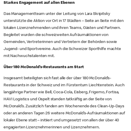
Starkes Engagement auf allen Ebenen
Das Managementteam unter der Leitung von Lara Skripitsky
unterstützte die Aktion vor Ort in 17 Städten – Seite an Seite mit den
lokalen Lizenznehmenden und ihren Teams, Gästen und Partnern.
Begleitet wurden die schweizweiten Aufräumaktionen von
Gemeinden, Vertreterinnen und Vertretern der Behörden sowie
Jugend- und Sportvereine. Auch die Schweizer Sporthilfe machte
mit Nachwuchstalenten mit.
Über 180 McDonald’s-Restaurants am Start
Insgesamt beteiligten sich fast alle der über 180 McDonald’s-
Restaurants in der Schweiz und im Fürstentum Liechtenstein. Auch
langjährige Partner wie Bell, Coca-Cola, Eisberg, Frigemo, Fortisa,
HAVI Logistics und Ospelt standen tatkräftig an der Seite von
McDonald’s. Zusätzlich fanden am Wochenende des Clean-Up-Days
oder an anderen Tagen 26 weitere McDonald’s-Aufräumaktionen auf
lokaler Ebene statt – initiiert und umgesetzt von allen der über 40
engagierten Lizenznehmerinnen und Lizenznehmern.