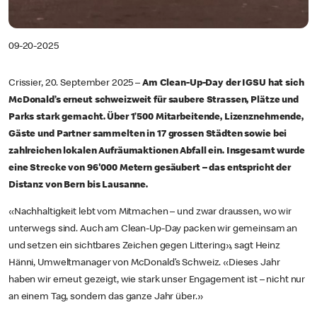
09-20-2025
Crissier, 20. September 2025 –
Am Clean-Up-Day der IGSU hat sich
McDonald’s erneut schweizweit für saubere Strassen, Plätze und
Parks stark gemacht. Über 1’500 Mitarbeitende, Lizenznehmende,
Gäste und Partner sammelten in 17 grossen Städten sowie bei
zahlreichen lokalen Aufräumaktionen Abfall ein. Insgesamt wurde
eine Strecke von 96'000 Metern gesäubert – das entspricht der
Distanz von Bern bis Lausanne.
«Nachhaltigkeit lebt vom Mitmachen – und zwar draussen, wo wir
unterwegs sind. Auch am Clean-Up-Day packen wir gemeinsam an
und setzen ein sichtbares Zeichen gegen Littering», sagt Heinz
Hänni, Umweltmanager von McDonald’s Schweiz. «Dieses Jahr
haben wir erneut gezeigt, wie stark unser Engagement ist – nicht nur
an einem Tag, sondern das ganze Jahr über.»